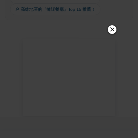
🔎 高雄地區的『攤販餐廳』Top 15 推薦！