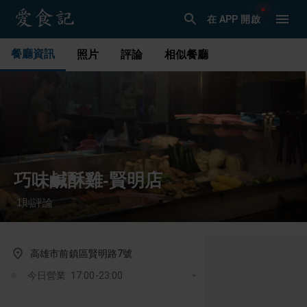
在 APP 開啟
餐廳資訊
照片
評論
相似餐廳
巧味鹹酥雞-賢明店
1
則評論
·
高雄市前鎮區賢明路7號
今日營業: 17:00-23:00