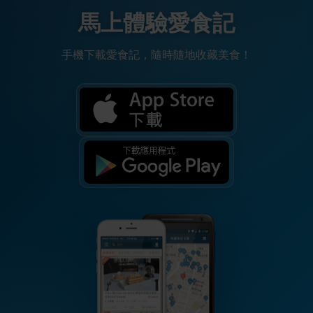
馬上體驗愛食記
手機下載愛食記，隨時隨地收藏美食！