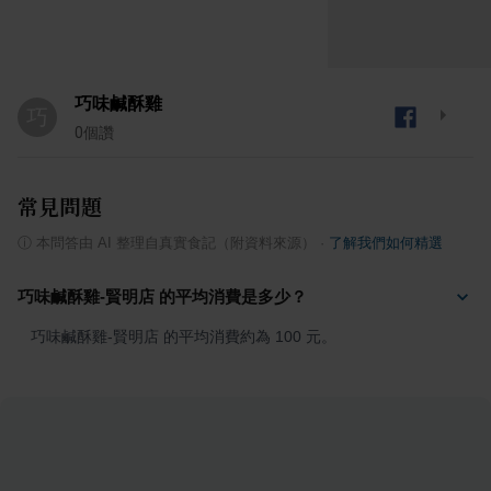
巧味鹹酥雞
巧
0
個讚
常見問題
ⓘ
本問答由 AI 整理自真實食記（附資料來源）
·
了解我們如何精選
巧味鹹酥雞-賢明店 的平均消費是多少？
巧味鹹酥雞-賢明店 的平均消費約為 100 元。