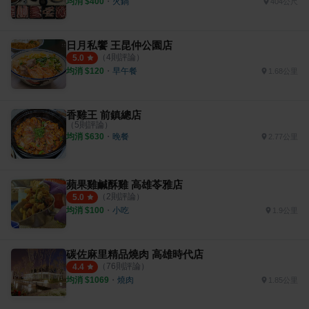
均消 $
400
・
火鍋
404公尺
日月私饗 王昆仲公園店
（
4
則評論）
5.0
均消 $
120
・
早午餐
1.68公里
香雞王 前鎮總店
（
5
則評論）
均消 $
630
・
晚餐
2.77公里
蘋果雞鹹酥雞 高雄苓雅店
（
2
則評論）
5.0
均消 $
100
・
小吃
1.9公里
碳佐麻里精品燒肉 高雄時代店
（
76
則評論）
4.4
均消 $
1069
・
燒肉
1.85公里