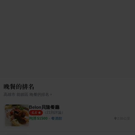
晚餐的排名
›
高雄市
前鎮區
晚餐
的排名
Belon貝隆餐廳
（
21
則評論）
4.4
均消 $
1500
・
餐酒館
2.85公里