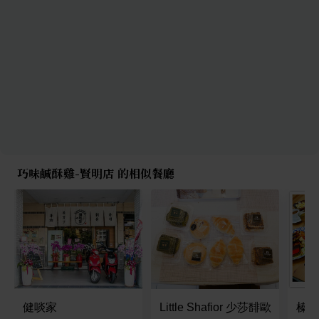
巧味鹹酥雞-賢明店 的相似餐廳
健啖家
Little Shafior 少莎馡歐
榛元