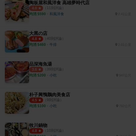
陶板屋和風洋食 高雄夢時代店
（
11
則評論）
4.0
均消 $
590
・
和風洋食
2.41公里
大黑の店
（
40
則評論）
4.8
均消 $
460
・
牛排
2.01公里
品深海魚湯
（
39
則評論）
3.6
均消 $
200
・
小吃
947公尺
朴子興鴨鵝肉美食店
（
9
則評論）
4.5
均消 $
100
・
小吃
792公尺
牧川鍋物
（
10
則評論）
4.8