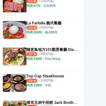
（
12
則評論）
4.1
均消 $
770
・
日本料理
La Farfalla 義式餐廳
（
63
則評論）
4.3
均消 $
2000
・
義式料理
隨意鳥地方101觀景餐廳 Diamond Tony's 101 Panorama Restaurant
（
38
則評論）
3.7
均消 $
3000
・
Fine Dining
Top Cap Steakhouse
（
31
則評論）
3.8
均消 $
3800
・
牛排
傑克兄弟牛排館 Jack Brothers Streakhouse