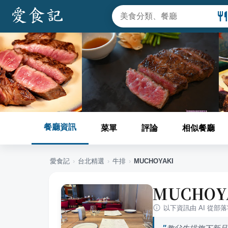
餐廳資訊
菜單
評論
相似餐廳
愛食記
›
台北
精選
›
牛排
›
MUCHOYAKI
MUCHOY
以下資訊由 AI 從部