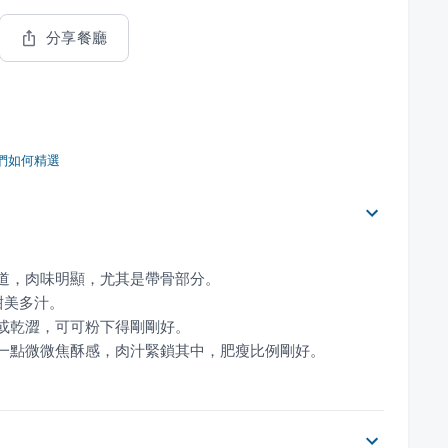
分享餐廳
們如何精選
有一點微微焦酥感，肉汁緊鎖其中，肥瘦比例剛好。