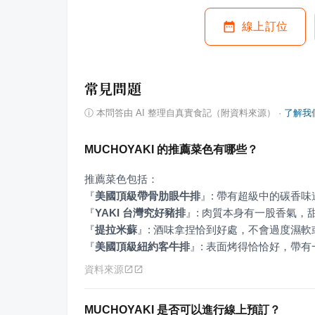
線上訂位
常見問題
ⓘ
本問答由 AI 整理自真實食記（附資料來源）
·
了解我
MUCHOYAKI 的推薦菜色有哪些？
『
美國頂級帶骨肋眼牛排
』
『
YAKI 台灣究好豬排
』
『
提拉米蘇
』
『
美國頂級紐約客牛排
』
: 表面烤得恰恰好，帶
資料來源
MUCHOYAKI 是否可以進行線上預訂？