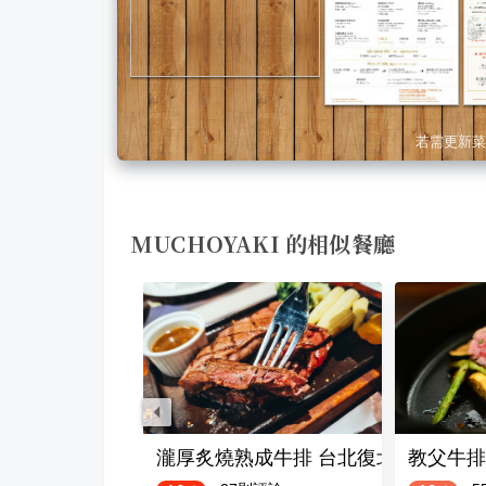
若需更新菜
MUCHOYAKI 的相似餐廳
北忠孝東店
瀧厚炙燒熟成牛排 台北復北店
教父牛排 D