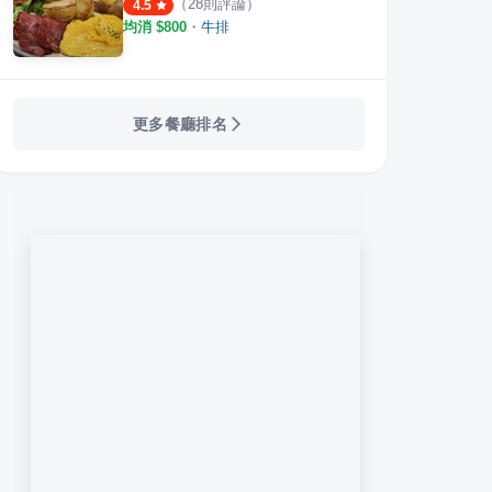
（
28
則評論）
4.5
均消 $
800
・
牛排
更多餐廳排名
um 好吃好吃2號店
御書園食尚牛排
Top 