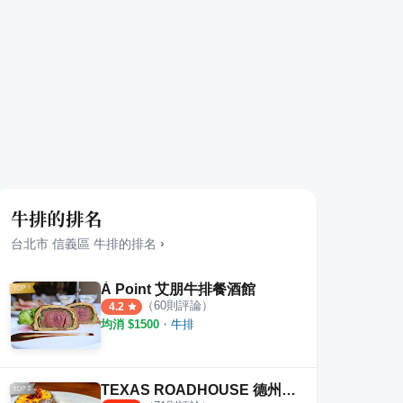
牛排的排名
台北市
信義區
牛排
的排名
›
À Point 艾朋牛排餐酒館
（
60
則評論）
4.2
均消 $
1500
・
牛排
TEXAS ROADHOUSE 德州鮮切牛排