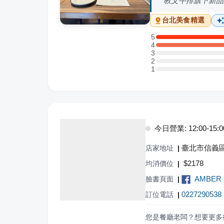
教父牛排旗下新品
台北
美食精選
5
5 星：2 則評論
4
4 星：3 則評論
3
3 星：0 則評論
2
2 星：0 則評論
1
1 星：0 則評論
今日營業: 12:00-15:00,
臺北市信義區
店家地址
|
$
2178
均消價位
|
AMBER 
臉書頁面
|
0227290538
訂位電話
|
您是餐廳老闆？想要更多