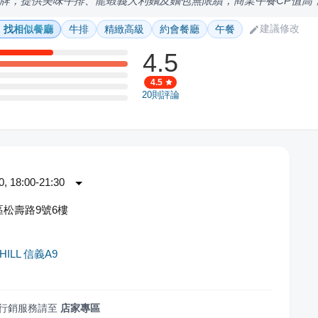
牌，提供美味牛排、龍蝦義大利麵及麵包無限續，商業午餐CP值高
建議修改
找相似餐廳
牛排
精緻高級
約會餐廳
午餐
4.5
4.5
20
則評論
 18:00-21:30
松壽路9號6樓
HILL 信義A9
行銷服務請至
店家專區