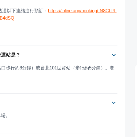
以透過以下連結進行預訂：
https://inline.app/booking/-N8CLf4-
8B4dSQ
捷運站是？
號出口步行約8分鐘）或台北101世貿站（步行約5分鐘）。餐
車場。