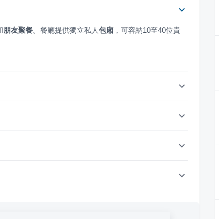
和
朋友聚餐
。餐廳提供獨立私人
包廂
，可容納10至40位貴