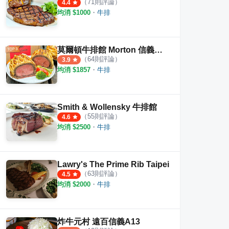
（
71
則評論）
4.4
均消 $
1000
・
牛排
莫爾頓牛排館 Morton 信義微風
（
64
則評論）
3.9
均消 $
1857
・
牛排
Smith & Wollensky 牛排館
（
55
則評論）
4.6
均消 $
2500
・
牛排
Lawry's The Prime Rib Taipei
（
63
則評論）
4.5
均消 $
2000
・
牛排
炸牛元村 遠百信義A13