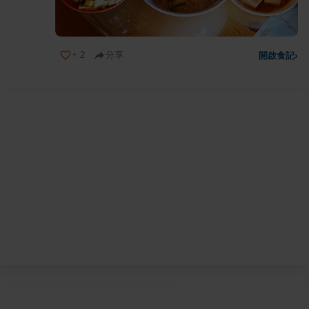
+
2
分享
開啟食記
›