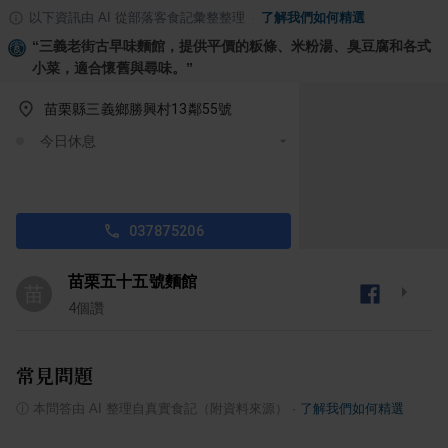
以下資訊由 AI 從部落客食記彙整整理
·
了解我們如何精選
“
三義老街古早味麵館，提供平價的粄條、米粉湯、臭豆腐和各式
小菜，適合懷舊與尋味。
”
苗栗縣三義鄉勝興村13鄰55號
今日休息
037875206
苗栗五十五號麵館
苗
4
個讚
常見問題
ⓘ
本問答由 AI 整理自真實食記（附資料來源）
·
了解我們如何精選