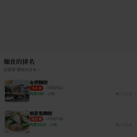
麵食的排名
›
苗栗縣
麵食
的排名
金榜麵館
（
59
則評論）
4.4
均消 $
85
・
小吃
2.73公里
賴新魁麵館
（
28
則評論）
4.1
均消 $
120
・
小吃
2.74公里