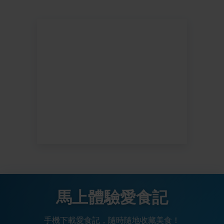
馬上體驗愛食記
手機下載愛食記，隨時隨地收藏美食！