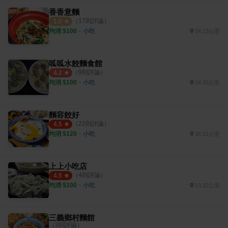
香香意麵
（
17
則評論）
1.0
均消 $
100
・
小吃
34.13公里
呱呱水餃麵食館
（
9
則評論）
4.2
均消 $
100
・
小吃
34.35公里
麵容餃好
（
22
則評論）
4.5
均消 $
120
・
小吃
36.31公里
上上小吃店
（
4
則評論）
4.5
均消 $
100
・
小吃
13.22公里
三義鄉村麵館
（
3
則評論）