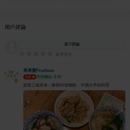
用戶評論
留下評論
給予評分
果果愛Fruitlove
均消價位: $
60
5.0
苗栗三義美食－勝興55號麵館，平價古早味料理