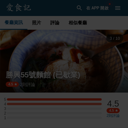
在 APP 開啟
餐廳資訊
照片
評論
相似餐廳
3
/
10
勝興55號麵館 (已歇業)
2
則評論
·
4.5
5
4.5
5 星：1 則評論
4
4 星：1 則評論
3
3 星：0 則評論
4.5
2
2 星：0 則評論
2
則評論
1
1 星：0 則評論