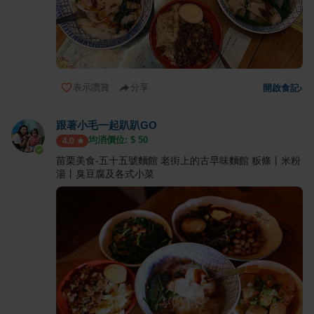
表示讚賞
分享
開啟食記
›
跟著小毛一起趴趴GO
均消價位: $
50
4.0
苗栗美食-五十五號麵館 老街上的古早味麵館 粄條丨米粉
湯丨臭豆腐及各式小菜