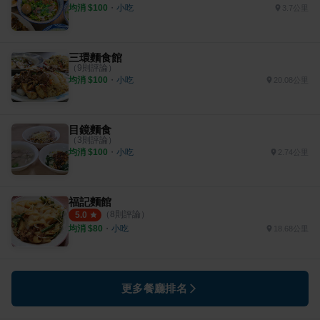
均消 $
100
・
小吃
3.7公里
三環麵食館
（
9
則評論）
均消 $
100
・
小吃
20.08公里
目鏡麵食
（
3
則評論）
均消 $
100
・
小吃
2.74公里
福記麵館
（
8
則評論）
5.0
均消 $
80
・
小吃
18.68公里
更多餐廳排名