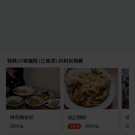
勝興55號麵館 (已歇業) 的相似餐廳
傳香麵食館
福記麵館
珍香
2
則評論
·
8
則評論
2
則
5.0