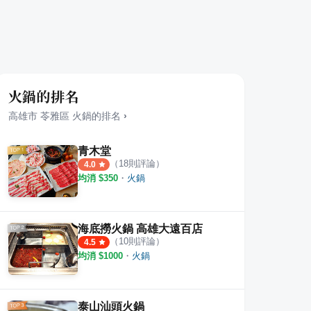
火鍋的排名
高雄市
苓雅區
火鍋
的排名
›
青木堂
（
18
則評論）
4.0
均消 $
350
・
火鍋
海底撈火鍋 高雄大遠百店
（
10
則評論）
4.5
均消 $
1000
・
火鍋
泰山汕頭火鍋