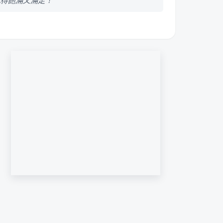
吃得飽滿又滿足！