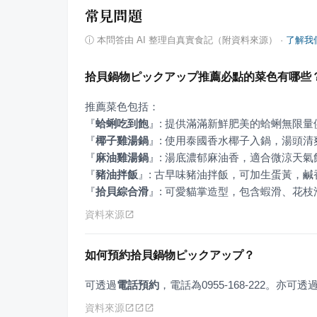
常見問題
ⓘ
本問答由 AI 整理自真實食記（附資料來源）
·
了解我
拾貝鍋物ピックアップ推薦必點的菜色有哪些
『
蛤蜊吃到飽
』
『
椰子雞湯鍋
』
『
麻油雞湯鍋
』
『
豬油拌飯
』
『
拾貝綜合滑
』
: 可愛貓掌造型，包含蝦滑、花
資料來源
如何預約拾貝鍋物ピックアップ？
可透過
電話預約
，電話為0955-168-222。亦可
資料來源