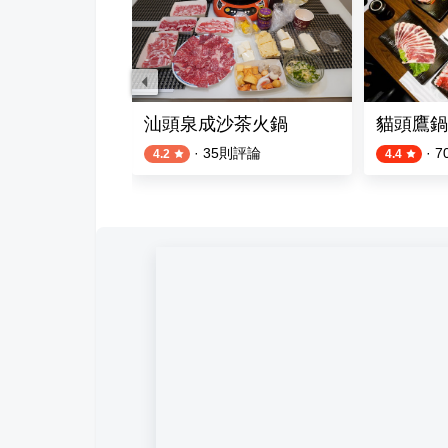
雄三多店
汕頭泉成沙茶火鍋
貓頭鷹鍋
則評論
·
35
則評論
·
7
4.2
4.4