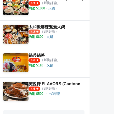
（
15
則評論）
4.9
均消 $
1000
・
火鍋
太和殿麻辣鴛鴦火鍋
（
9
則評論）
4.2
均消 $
600
・
火鍋
鍋兵鍋將
（
10
則評論）
4.6
均消 $
110
・
火鍋
芙悅軒 FLAVORS (Cantonese Cuisine and Dim Sum)
（
9
則評論）
4.6
均消 $
500
・
中式料理