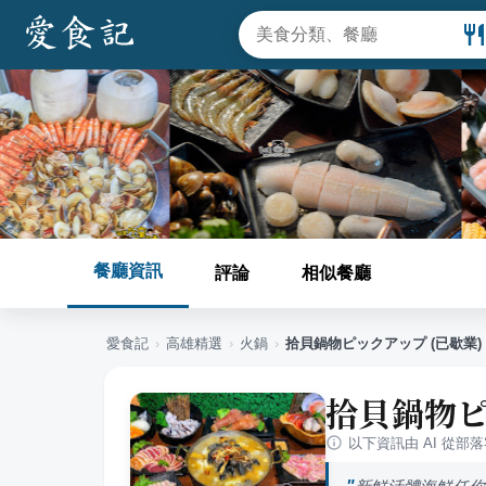
餐廳資訊
評論
相似餐廳
愛食記
›
高雄
精選
›
火鍋
›
拾貝鍋物ピックアップ (已歇業)
拾貝鍋物ピ
以下資訊由 AI 從部