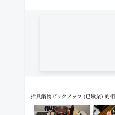
拾貝鍋物ピックアップ (已歇業) 的