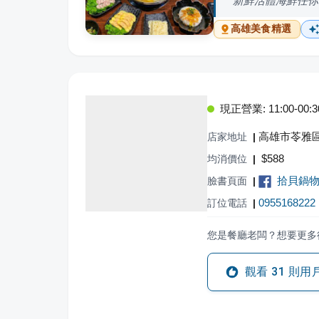
新鮮活體海鮮任你
高雄
美食精選
現正營業: 11:00-00:3
高雄市苓雅區
店家地址
|
$
588
均消價位
|
拾貝鍋
臉書頁面
|
0955168222
訂位電話
|
您是餐廳老闆？想要更多
觀看
31
則用