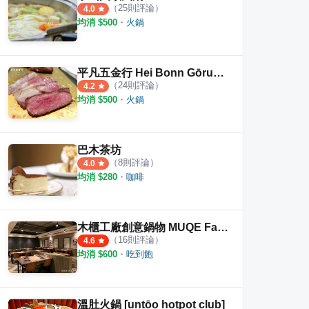
（
25
則評論）
4.0
均消 $
500
・
火鍋
平凡五金行 Hei Bonn Gōrudohausu
乾鍋鴨頭
哈肉鍋
聚梧
（
24
則評論）
4.2
均消 $
500
・
火鍋
·
55
則評論
·
50
則評論
4.3
4.4
巴木茶坊
（
8
則評論）
4.0
均消 $
280
・
咖啡
木櫃工廠創意鍋物 MUQE Factory
（
16
則評論）
4.6
均消 $
600
・
吃到飽
溫肚火鍋 [untōo hotpot club]