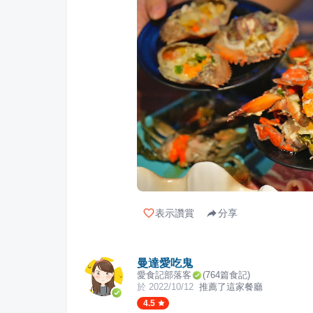
表示讚賞
分享
曼達愛吃鬼
愛食記部落客
(
764
篇食記)
於
2022/10/12
推薦了這家餐廳
4.5