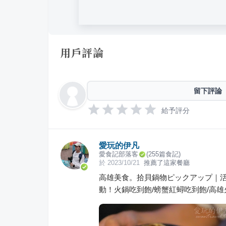
用戶評論
留下評論
給予評分
愛玩的伊凡
愛食記部落客
(
255
篇食記)
於
2023/10/21
推薦了這家餐廳
高雄美食。拾貝鍋物ピックアップ｜
動！火鍋吃到飽/螃蟹紅蟳吃到飽/高雄