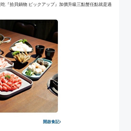
吃『拾貝鍋物 ピックアップ』加價升級三點蟹任點就是過
›
開啟食記