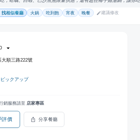
吃，蛤蠣、白蝦、巴沙魚無限量供應，還有超狂椰子雞湯鍋，讓你
建議修改
找相似餐廳
火鍋
吃到飽
宵夜
晚餐
0
大順三路222號
物ピックアップ
行銷服務請至
店家專區
戶評價
分享餐廳