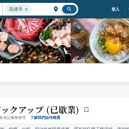
高雄市
登入
ックアップ (已歇業)
落客食記彙整整理
·
了解我們如何精選