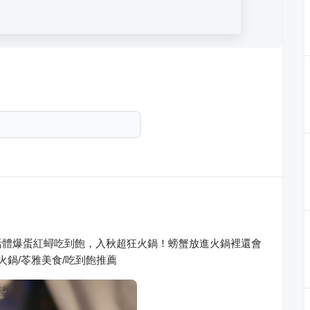
活體爆蛋紅蟳吃到飽，入秋超狂火鍋！螃蟹放進火鍋裡還會
火鍋/苓雅美食/吃到飽推薦