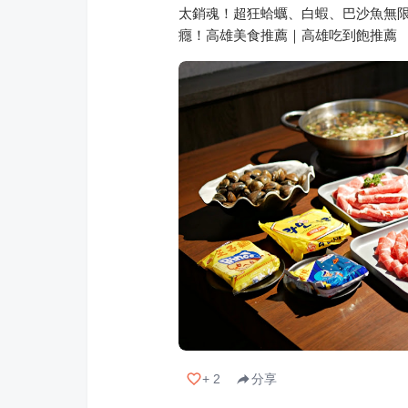
太銷魂！超狂蛤蠣、白蝦、巴沙魚無限
癮！高雄美食推薦｜高雄吃到飽推薦
+
2
分享