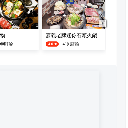
物
嘉義老牌迷你石頭火鍋
大宅門
0
則評論
·
41
則評論
4.6
4.3