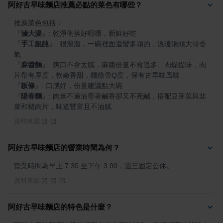
阿好古早味麵店推薦必點的菜色有哪些？
『
滷大腸
』
『
手工餛飩
』
: 很滑溜，一碗裡面還蠻多顆的，溫暖湯頭大骨香
『
麻醬麵
』
: 爽口不會太膩，麻醬份量不會過多、肉燥提味，肉
『
粄條
』
『
陽春麵
』
: 肉燥不過油帶著鹹香卻又不死鹹，搭配豆芽菜與韭
菜和豬肉片，味道豐富且不油膩
資料來源
阿好古早味麵店的營業時間為何？
營業時間為早上 7:30 至下午 3:00，週三固定公休。
資料來源
阿好古早味麵店的特色是什麼？