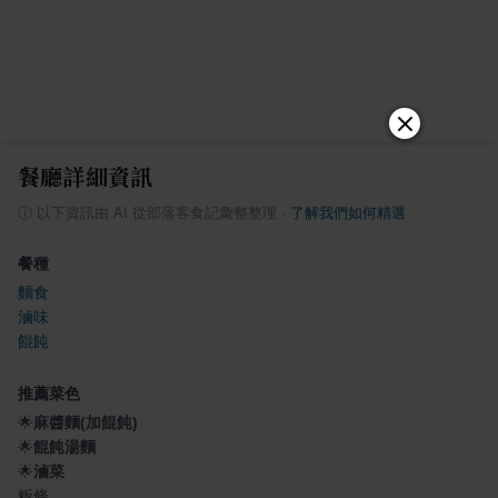
餐廳詳細資訊
ⓘ
以下資訊由 AI 從部落客食記彙整整理
·
了解我們如何精選
餐種
麵食
滷味
餛飩
推薦菜色
🌟
麻醬麵(加餛飩)
🌟
餛飩湯麵
🌟
滷菜
粄條