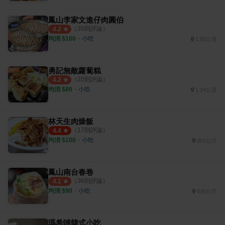
鳳山李家文進仔肉圓伯
（
35
則評論）
4.2
均消 $
100
・
小吃
1.55公里
勇記無敵蘿蔔糕
（
20
則評論）
4.2
均消 $
80
・
小吃
1.24公里
林天生肉燥飯
（
17
則評論）
4.4
均消 $
100
・
小吃
301公尺
鳳山南台春卷
（
36
則評論）
4.1
均消 $
90
・
小吃
830公尺
瑪希噠韓式小吃