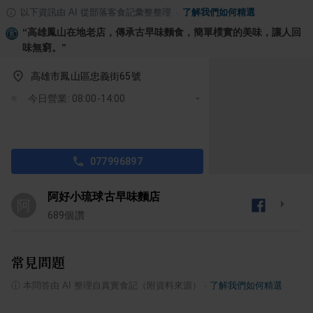
以下資訊由 AI 從部落客食記彙整整理
·
了解我們如何精選
“
高雄鳳山在地老店，傳承古早味麵食，簡單樸實的美味，讓人回
味無窮。
”
高雄市鳳山區忠義街65號
今日營業: 08:00-14:00
077996897
阿好小琉球古早味麵店
阿
689
個讚
常見問題
ⓘ
本問答由 AI 整理自真實食記（附資料來源）
·
了解我們如何精選