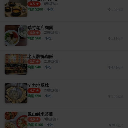
（
6
則評論）
4.5
均消 $
200
・
小吃
1.92公里
瑞竹老店肉圓
（
20
則評論）
4.0
均消 $
60
・
小吃
1.56公里
老人牌鴨肉飯
（
21
則評論）
3.7
均消 $
40
・
小吃
4.49公里
ㄚ力地瓜球
（
23
則評論）
4.7
均消 $
50
・
小吃
1.35公里
鳳山鹹米苔目
（
9
則評論）
4.0
均消 $
100
・
小吃
847公尺