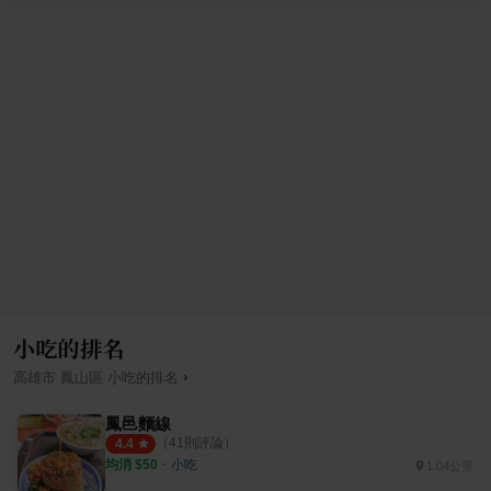
小吃的排名
›
高雄市
鳳山區
小吃
的排名
鳳邑麵線
（
41
則評論）
4.4
均消 $
50
・
小吃
1.04公里