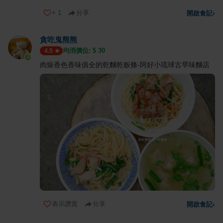
+
1
分享
開啟食記
›
貪吃鬼熊熊
均消價位: $
30
4.5
肉燥香色香味俱全的乾麵乾粄條-阿好小琉球古早味麵店
表示讚賞
分享
開啟食記
›