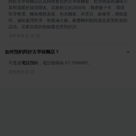
阿好古早味麵店以其純樸實在的古早味麵食、乾淨俐落的滷味小
菜和溫暖的湯頭聞名。店家創立於2006年，飄香數十年，環境
乾淨整潔。麵食種類多樣，包含麵食、米苔目、粄條等，價格親
民。滷味處理乾淨，推薦滷大腸。麻醬麵和餛飩湯也是受歡迎的
品項。店家自製的辣椒醬也受到好評。
資料來源
如何預約阿好古早味麵店？
可透過
電話預約
，電話號碼為 07-7996897。
資料來源