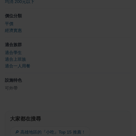
均消 200元以下
價位分類
平價
經濟實惠
適合族群
適合學生
適合上班族
適合一人用餐
設施特色
可外帶
大家都在搜尋
🔎 高雄地區的『小吃』Top 15 推薦！