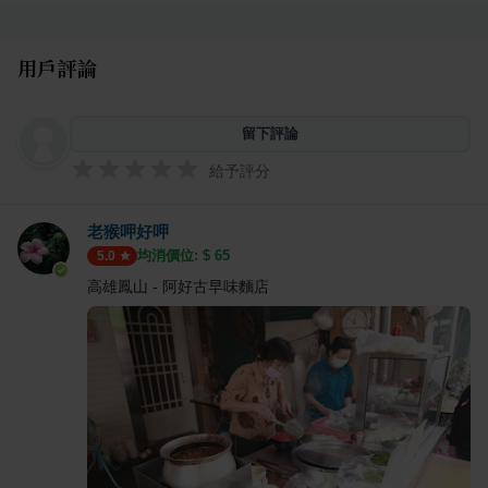
用戶評論
留下評論
給予評分
老猴呷好呷
均消價位: $
65
5.0
高雄鳳山 - 阿好古早味麵店