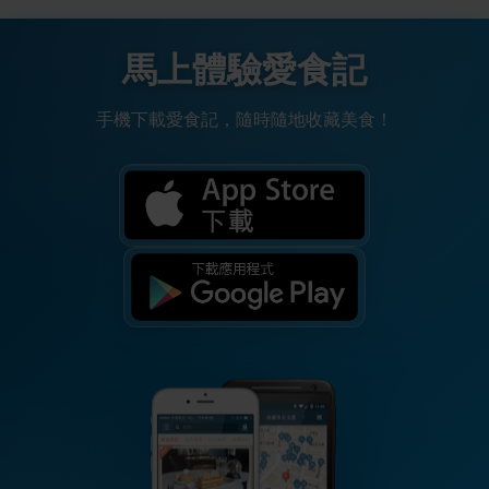
馬上體驗愛食記
手機下載愛食記，隨時隨地收藏美食！