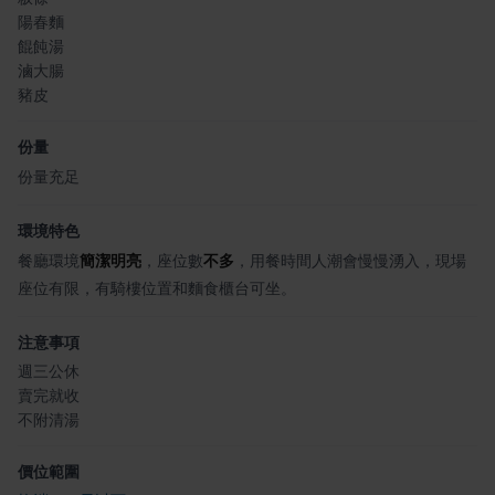
陽春麵
餛飩湯
滷大腸
豬皮
份量
份量充足
環境特色
餐廳環境
簡潔明亮
，座位數
不多
，用餐時間人潮會慢慢湧入，現場
座位有限，有騎樓位置和麵食櫃台可坐。
注意事項
週三公休
賣完就收
不附清湯
價位範圍