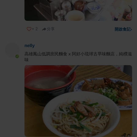
+
2
分享
開啟食記
›
nelly
高雄鳳山低調庶民麵食 x 阿好小琉球古早味麵店，純樸滋
味