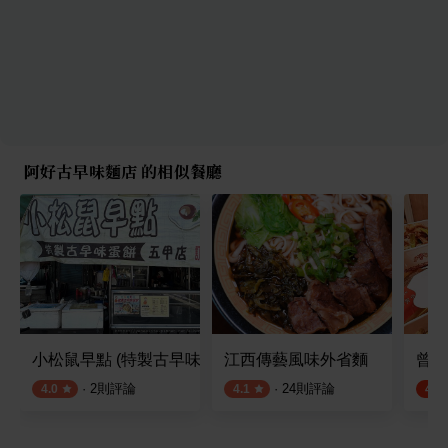
阿好古早味麵店 的相似餐廳
小松鼠早點 (特製古早味蛋餅)
江西傳藝風味外省麵
曾氏
·
2
則評論
·
24
則評論
4.0
4.1
4.8