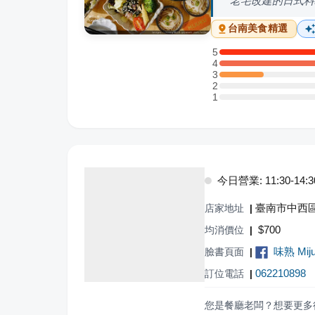
老宅改建的日式料
台南
美食精選
5
5 星：4 則評論
4
4 星：5 則評論
3
3 星：1 則評論
2
2 星：0 則評論
1
1 星：0 則評論
今日營業: 11:30-14:30,
臺南市中西區
店家地址
|
$
700
均消價位
|
味熟 Mij
臉書頁面
|
062210898
訂位電話
|
您是餐廳老闆？想要更多