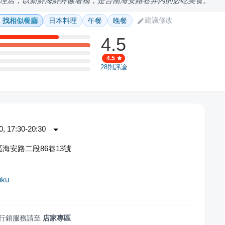
理店，以新鮮海鮮丼飯著稱，是台南海安路巷弄內的必吃美食。
建議修改
找相似餐廳
日本料理
午餐
晚餐
4.5
4.5
28
則評論
 17:30-20:30
海安路二段86巷13號
uku
行銷服務請至
店家專區