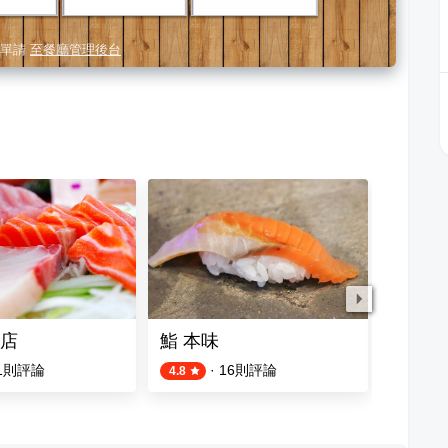
單請
至餐廳管理後台
店
鮨 本味
毛丼
1
則評論
·
16
則評論
4.8
4.1