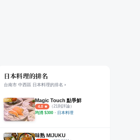
日本料理的排名
台南市
中西區
日本料理
的排名
›
Magic Touch 點爭鮮
（
21
則評論）
4.0
均消 $
300
・
日本料理
味熟 MIJUKU