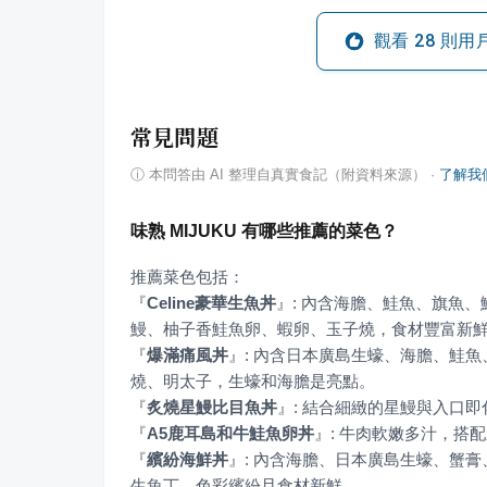
觀看
28
則用
常見問題
ⓘ
本問答由 AI 整理自真實食記（附資料來源）
·
了解我
味熟 MIJUKU 有哪些推薦的菜色？
『
Celine豪華生魚丼
』
: 內含海膽、鮭魚、旗魚
『
爆滿痛風丼
』
: 內含日本廣島生蠔、海膽、鮭
『
炙燒星鰻比目魚丼
』
『
A5鹿耳島和牛鮭魚卵丼
』
『
繽紛海鮮丼
』
: 內含海膽、日本廣島生蠔、蟹