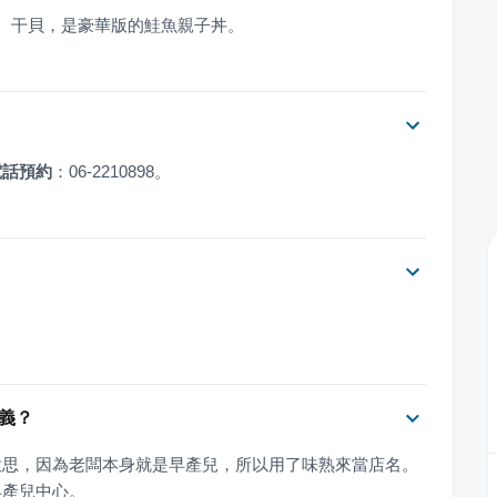
膽、干貝，是豪華版的鮭魚親子丼。
電話預約
：06-2210898。
含義？
意思，因為老闆本身就是早產兒，所以用了味熟來當店名。
早產兒中心。