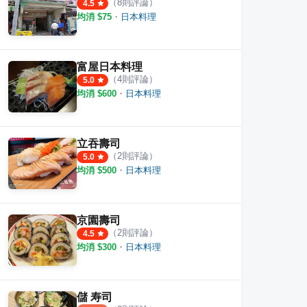
（
8
則評論）
4.5
均消 $
75
・
日本料理
富屋日本料理
（
4
則評論）
5.0
均消 $
600
・
日本料理
立吞壽司
（
2
則評論）
5.0
均消 $
500
・
日本料理
京園壽司
（
2
則評論）
4.5
均消 $
300
・
日本料理
儲 寿司