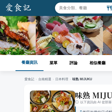
餐廳資訊
菜單
評論
相似餐廳
愛食記
›
台南
精選
›
日本料理
›
味熟 MIJUKU
味熟 MIJ
以下資訊由 AI 從部