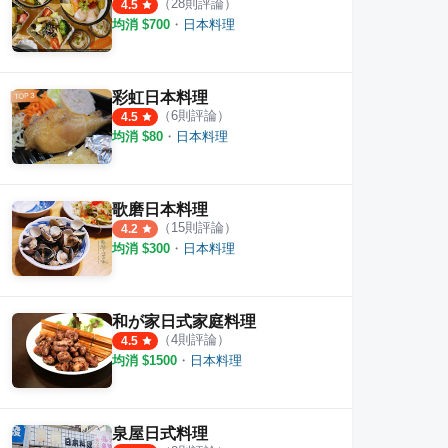
（
28
則評論）
4.5
均消 $
700
・
日本料理
彩虹日本料理
（
6
則評論）
4.5
均消 $
80
・
日本料理
歌磨日本料理
（
15
則評論）
4.2
均消 $
300
・
日本料理
和が家日式家庭料理
（
4
則評論）
4.5
均消 $
1500
・
日本料理
泉屋日式料理