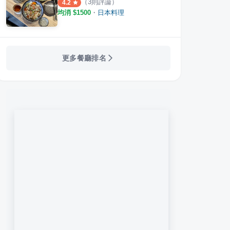
（
3
則評論）
4.2
均消 $
1500
・
日本料理
更多餐廳排名
巷丼食堂
魚醬
·
114
則評論
·
18
則評論
4.6
4.2