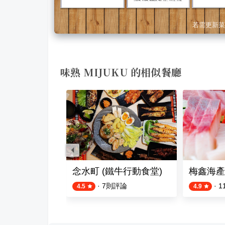
若需更新菜
味熟 MIJUKU 的相似餐廳
料理
念水町 (鐵牛行動食堂)
梅鑫海產
則評論
·
7
則評論
·
1
4.5
4.9