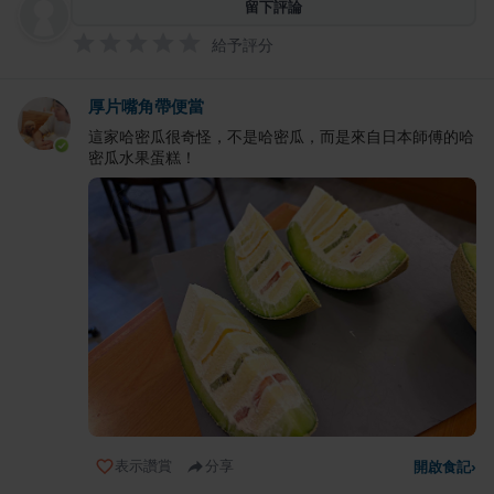
留下評論
給予評分
厚片嘴角帶便當
這家哈密瓜很奇怪，不是哈密瓜，而是來自日本師傅的哈
密瓜水果蛋糕！
表示讚賞
分享
開啟食記
›