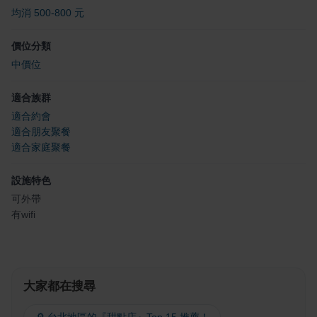
均消 500-800 元
價位分類
中價位
適合族群
適合約會
適合朋友聚餐
適合家庭聚餐
設施特色
可外帶
有wifi
大家都在搜尋
🔎 台北地區的『甜點店』Top 15 推薦！