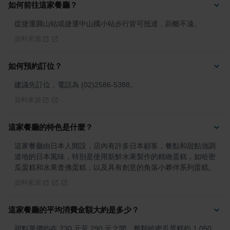
如何前往這家餐廳？
從捷運圓山站或捷運中山國小站步行皆可抵達，距離不遠。
資料來源
如何預約訂位？
建議先訂位，電話為 (02)2586-5388。
資料來源
這家餐廳的特色是什麼？
這家餐廳由日本人開設，店內有許多日本顧客，餐點和甜點強調
道地的日本風味，特別是使用新鮮水果製作的精緻蛋糕，如哈密
瓜蛋糕和水果查佛蛋糕，以及具有創意的角落小夥伴系列蛋糕。
資料來源
這家餐廳的平均消費金額大約是多少？
甜點單價約在 230 元至 290 元之間，整顆哈密瓜蛋糕約 1,050 