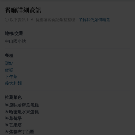
餐廳詳細資訊
ⓘ
以下資訊由 AI 從部落客食記彙整整理
·
了解我們如何精選
地標/交通
中山國小站
餐種
甜點
蛋糕
下午茶
義大利麵
推薦菜色
🌟
原味哈密瓜蛋糕
🌟
哈密瓜水果蛋糕
🌟
草莓塔
🌟
芒果塔
🌟
焦糖布丁百匯