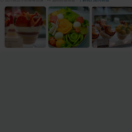
ⓘ
照片由合作部落客拍攝，AI 協助篩選精選
·
了解我們如何精選