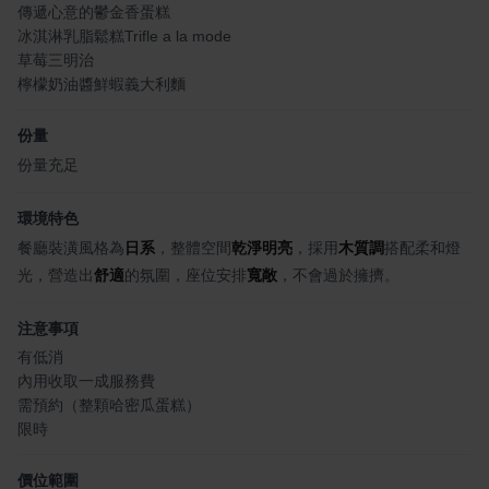
傳遞心意的鬱金香蛋糕
冰淇淋乳脂鬆糕Trifle a la mode
草莓三明治
檸檬奶油醬鮮蝦義大利麵
份量
份量充足
環境特色
餐廳裝潢風格為
日系
，整體空間
乾淨明亮
，採用
木質調
搭配柔和燈
光，營造出
舒適
的氛圍，座位安排
寬敞
，不會過於擁擠。
注意事項
有低消
內用收取一成服務費
需預約（整顆哈密瓜蛋糕）
限時
價位範圍