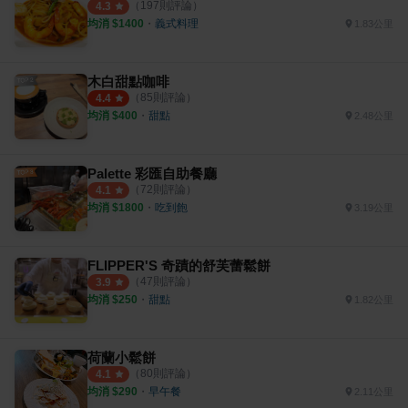
（
197
則評論）
4.3
均消 $
1400
・
義式料理
1.83公里
木白甜點咖啡
（
85
則評論）
4.4
均消 $
400
・
甜點
2.48公里
Palette 彩匯自助餐廳
（
72
則評論）
4.1
均消 $
1800
・
吃到飽
3.19公里
FLIPPER'S 奇蹟的舒芙蕾鬆餅
（
47
則評論）
3.9
均消 $
250
・
甜點
1.82公里
荷蘭小鬆餅
（
80
則評論）
4.1
均消 $
290
・
早午餐
2.11公里