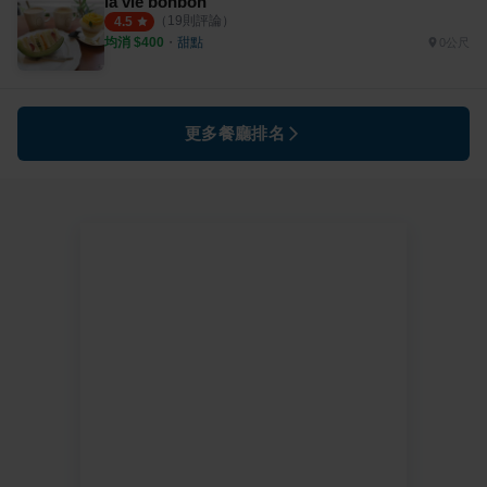
la vie bonbon
（
19
則評論）
4.5
均消 $
400
・
甜點
0公尺
更多餐廳排名