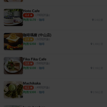
Hoto Cafe
（
78
則評論）
4.4
均消 $
170
・
咖啡
1.6公里
咖啡瑪榭 (中山店)
（
32
則評論）
2.9
均消 $
350
・
咖啡
1.69公里
Fika Fika Cafe
（
59
則評論）
3.9
均消 $
330
・
咖啡
2.16公里
Machikaka
（
49
則評論）
4.1
均消 $
300
・
咖啡
2.56公里