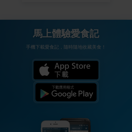
馬上體驗愛食記
手機下載愛食記，隨時隨地收藏美食！