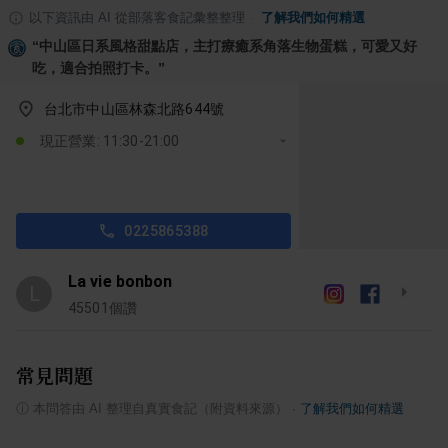
以下資訊由 AI 從部落客食記彙整整理
·
了解我們如何精選
“
中山區日系風格甜點店，主打療癒系角落生物蛋糕，可愛又好
吃，適合拍照打卡。
”
台北市中山區林森北路644號
現正營業: 11:30-21:00
0225865388
La vie bonbon
L
45501
個讚
常見問題
ⓘ
本問答由 AI 整理自真實食記（附資料來源）
·
了解我們如何精選