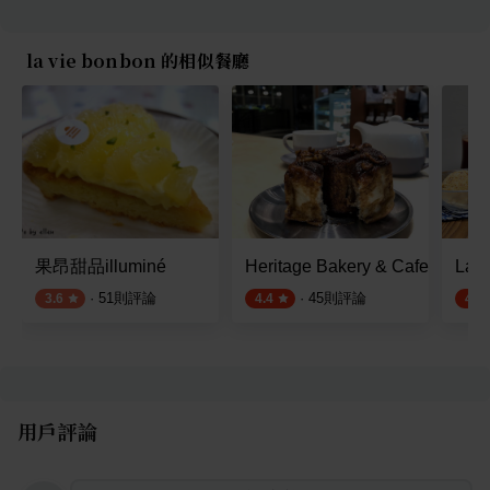
la vie bonbon 的相似餐廳
果昂甜品illuminé
Heritage Bakery & Cafe
La G
·
51
則評論
·
45
則評論
3.6
4.4
4.4
用戶評論