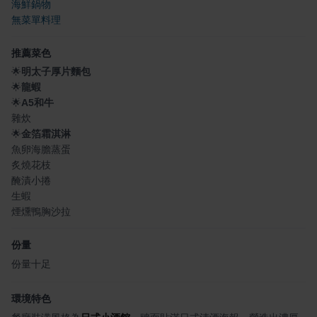
海鮮鍋物
無菜單料理
推薦菜色
🌟
明太子厚片麵包
🌟
龍蝦
🌟
A5和牛
雜炊
🌟
金箔霜淇淋
魚卵海膽蒸蛋
炙燒花枝
醃漬小捲
生蝦
煙燻鴨胸沙拉
份量
份量十足
環境特色