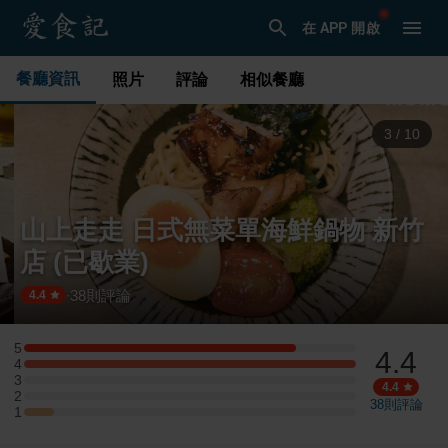
在 APP 開啟
餐廳資訊
照片
評論
相似餐廳
3
/
10
山上走走 日式無菜單海鮮鍋物 新竹
店 (已歇業)
38
則評論
·
4.4
5
4.4
5 星：9 則評論
4
4 星：11 則評論
3
3 星：0 則評論
4.4
2
2 星：0 則評論
38
則評論
1
1 星：1 則評論