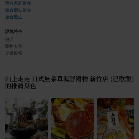
適合家庭聚餐
適合朋友聚餐
適合慶生
設施特色
包廂
寵物友善
桌邊服務
山上走走 日式無菜單海鮮鍋物 新竹店 (已歇業)
的推薦菜色