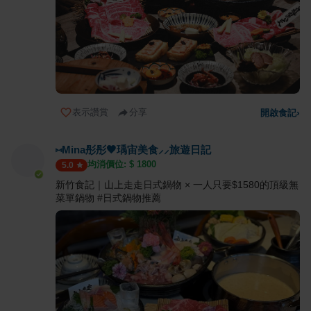
表示讚賞
分享
開啟食記
›
⑅Mina彤彤🖤瑀宙美食⸝⸝旅遊日記
均消價位: $
1800
5.0
新竹食記｜山上走走日式鍋物 × 一人只要$1580的頂級無
菜單鍋物 #日式鍋物推薦