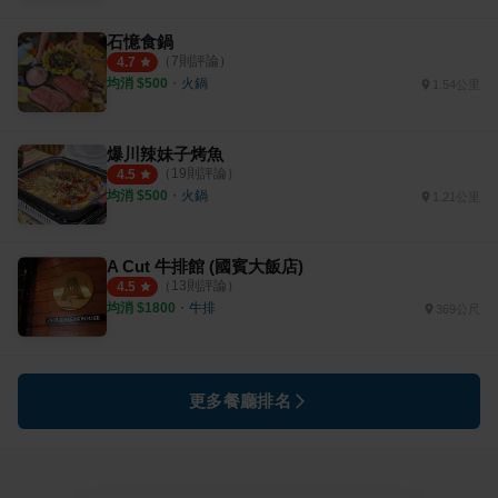
石憶食鍋
（
7
則評論）
4.7
均消 $
500
・
火鍋
1.54公里
爆川辣妹子烤魚
（
19
則評論）
4.5
均消 $
500
・
火鍋
1.21公里
A Cut 牛排館 (國賓大飯店)
（
13
則評論）
4.5
均消 $
1800
・
牛排
369公尺
更多餐廳排名