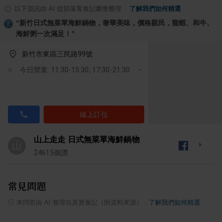
以下資訊由 AI 從部落客食記彙整整理
·
了解我們如何精選
“
新竹日式無菜單海鮮鍋物，奢華美味，價格親民，龍蝦、和牛、
海鮮粥一次滿足！
”
新竹市東區三民路99號
今日營業: 11:30-15:30, 17:30-21:30
線上訂位
山上走走 日式無菜單海鮮鍋物
山
24615
個讚
常見問題
ⓘ
本問答由 AI 整理自真實食記（附資料來源）
·
了解我們如何精選