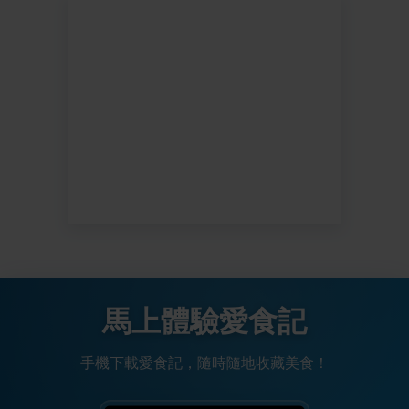
馬上體驗愛食記
手機下載愛食記，隨時隨地收藏美食！