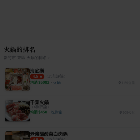
火鍋的排名
›
新竹市
東區
火鍋
的排名
海底撈
（
15
則評論）
4.5
均消 $
5082
・
火鍋
1.59公里
千葉火鍋
（
4
則評論）
均消 $
450
・
吃到飽
909公尺
老瀋陽酸菜白肉鍋
（
19
則評論）
4.6