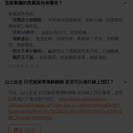
這家餐廳的推薦菜色有哪些？
『
活體波士頓龍蝦
』
: 可享奶油煎龍蝦身、龍蝦火鍋、松露龍蝦
『
日本A5和牛
』
『
海鮮盛合
』
: 包含紅蟳、澎湖中卷、葡萄蝦、干貝、大蛤蠣
『
明太子厚片麵包
』
『
鵝肝玉子蒸
』
: 結合鵝肝、鮭魚卵與蒸蛋，風味濃郁。
資料來源
山上走走 日式無菜單海鮮鍋物 是否可以進行線上預訂？
可以。山上走走 日式無菜單海鮮鍋物 提供線上預訂服務，您可
以透過以下連結進行預訂：
https://inline.app/booking/-
Ll6KebqTaG9qa0eLrqY:inline-live-1/-Ll6KefzN4KtiggFAc96?
fbclid=IwAR2RuoQYm7kIClbDSL6Muh987i5A3h1Gss8TRgO
WI_RilolnliNY8O0SM1o
線上訂位