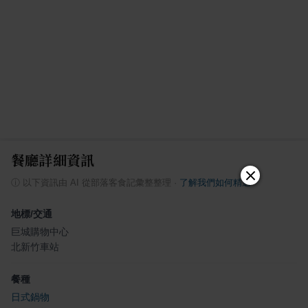
餐廳詳細資訊
ⓘ
以下資訊由 AI 從部落客食記彙整整理
·
了解我們如何精選
地標/交通
巨城購物中心
北新竹車站
餐種
日式鍋物