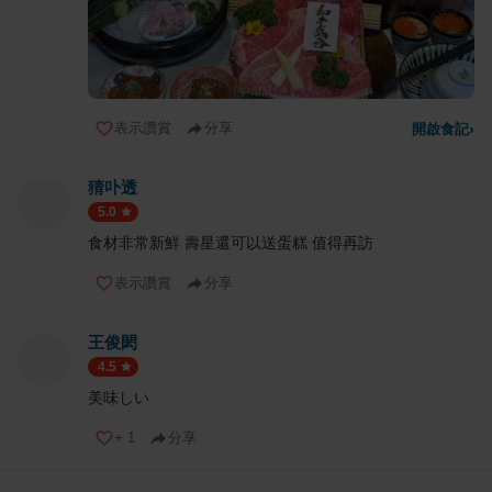
表示讚賞
分享
開啟食記
›
猜卟透
5.0
食材非常新鮮 壽星還可以送蛋糕 值得再訪
表示讚賞
分享
王俊閎
4.5
美味しい
+
1
分享