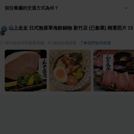
前往餐廳的交通方式為何？
山上走走 日式無菜單海鮮鍋物 新竹店 (已歇業)
精選照片
15
張
ⓘ
照片由合作部落客拍攝，AI 協助篩選精選
·
了解我們如何精選