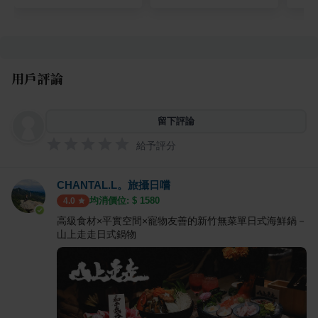
用戶評論
留下評論
給予評分
CHANTAL.L。旅攝日嚐
均消價位: $
1580
4.0
高級食材×平實空間×寵物友善的新竹無菜單日式海鮮鍋－
山上走走日式鍋物