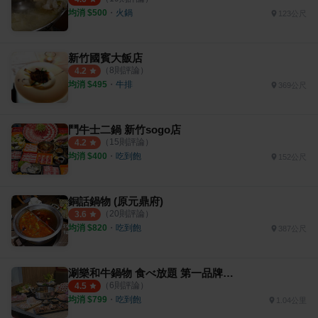
均消 $
500
・
火鍋
123公尺
新竹國賓大飯店
（
8
則評論）
4.2
均消 $
495
・
牛排
369公尺
鬥牛士二鍋 新竹sogo店
（
15
則評論）
4.2
均消 $
400
・
吃到飽
152公尺
銅話鍋物 (原元鼎府)
（
20
則評論）
3.6
均消 $
820
・
吃到飽
387公尺
涮樂和牛鍋物 食べ放題 第一品牌 新竹經國店
（
6
則評論）
4.5
均消 $
799
・
吃到飽
1.04公里