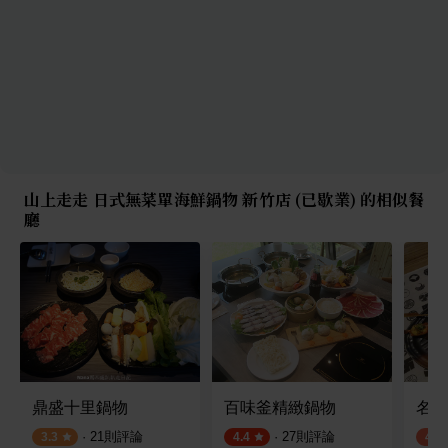
山上走走 日式無菜單海鮮鍋物 新竹店 (已歇業) 的相似餐
廳
鼎盛十里鍋物
百味釜精緻鍋物
名古
·
21
則評論
·
27
則評論
3.3
4.4
4.1