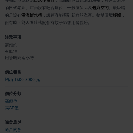
餐廳裝潢風格為
日式小酒館
，牆面貼滿日式清酒海報，營造出濃厚
的日式氛圍。店內設有吧台座位、一般座位區及
包廂空間
。最吸睛
的是設有
活海鮮水槽
，讓顧客能看到新鮮的海產。整體環境
靜謐
，
但有時可能因養殖槽關係有蚊子影響用餐體驗。
注意事項
需預約
有低消
用餐時間兩小時
價位範圍
均消 1500-3000 元
價位分類
高價位
高CP值
適合族群
適合約會