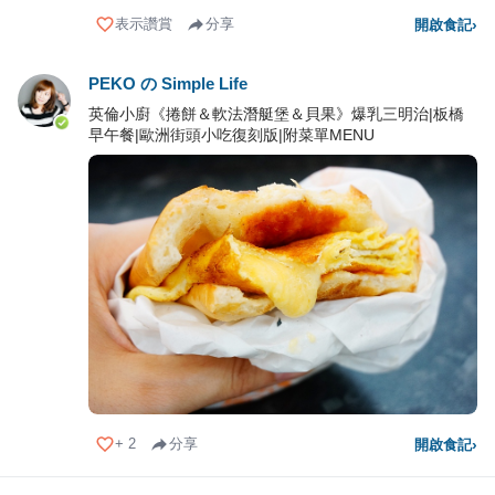
表示讚賞
分享
開啟食記
›
PEKO の Simple Life
英倫小廚《捲餅＆軟法潛艇堡＆貝果》爆乳三明治|板橋
早午餐|歐洲街頭小吃復刻版|附菜單MENU
+
2
分享
開啟食記
›