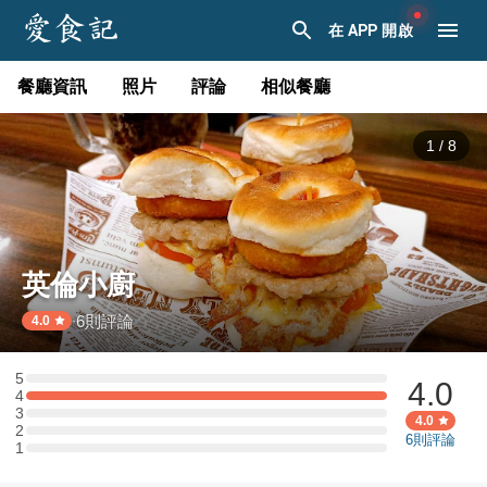
在 APP 開啟
餐廳資訊
照片
評論
相似餐廳
1
/
8
英倫小廚
6
則評論
·
4.0
5
4.0
5 星：0 則評論
4
4 星：1 則評論
3
3 星：0 則評論
4.0
2
2 星：0 則評論
6
則評論
1
1 星：0 則評論