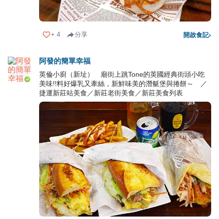
+
4
分享
開啟食記
›
阿發的簡單幸福
英倫小廚（新址） 廟街上跳Tone的英國經典街頭小吃
美味!!料好爆乳又牽絲，新鮮味美的潛艇堡與捲餅～ ／
捷運新莊站美食／新莊老街美食／新莊美食列表