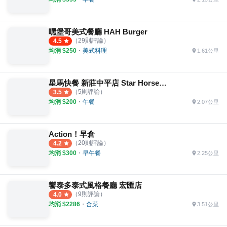
嘿堡哥美式餐廳 HAH Burger
（
29
則評論）
4.5
均消 $
250
・
美式料理
1.61公里
星馬快餐 新莊中平店 Star Horse Express
（
5
則評論）
3.5
均消 $
200
・
午餐
2.07公里
Action！早倉
（
20
則評論）
4.2
均消 $
300
・
早午餐
2.25公里
饗泰多泰式風格餐廳 宏匯店
（
9
則評論）
4.0
均消 $
2286
・
合菜
3.51公里