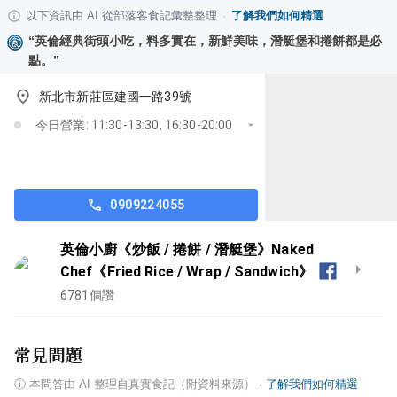
以下資訊由 AI 從部落客食記彙整整理
·
了解我們如何精選
“
英倫經典街頭小吃，料多實在，新鮮美味，潛艇堡和捲餅都是必
點。
”
新北市新莊區建國一路39號
今日營業: 11:30-13:30, 16:30-20:00
0909224055
英倫小廚《炒飯 / 捲餅 / 潛艇堡》Naked
Chef《Fried Rice / Wrap / Sandwich》
6781
個讚
常見問題
ⓘ
本問答由 AI 整理自真實食記（附資料來源）
·
了解我們如何精選