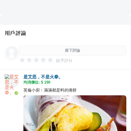
用戶評論
留下評論
給予評分
是艾思，不是火拳。
均消價位: $
190
英倫小廚︱滿滿都是料的捲餅