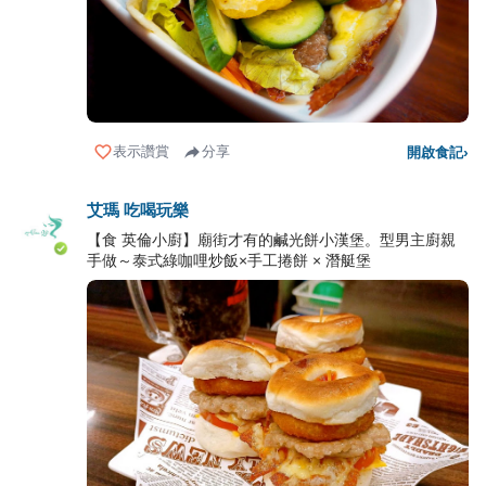
表示讚賞
分享
開啟食記
›
艾瑪 吃喝玩樂
【食 英倫小廚】廟街才有的鹹光餅小漢堡。型男主廚親
手做～泰式綠咖哩炒飯×手工捲餅 × 潛艇堡