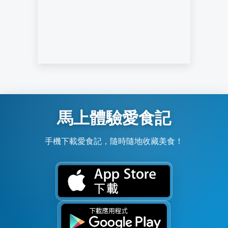
馬上體驗愛食記
手機下載愛食記，隨時隨地收藏美食！