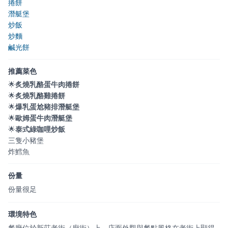
捲餅
潛艇堡
炒飯
炒麵
鹹光餅
推薦菜色
🌟
炙燒乳酪蛋牛肉捲餅
🌟
炙燒乳酪雞捲餅
🌟
爆乳蛋尬豬排潛艇堡
🌟
歐姆蛋牛肉潛艇堡
🌟
泰式綠咖哩炒飯
三隻小豬堡
炸鱈魚
份量
份量很足
環境特色
餐廳位於新莊老街（廟街）上，店面外觀與餐點風格在老街上顯得