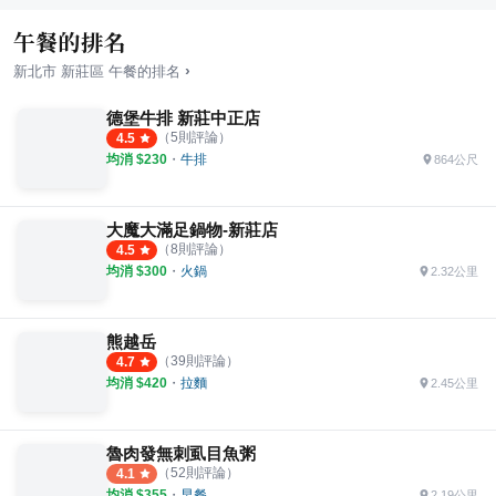
午餐的排名
›
新北市
新莊區
午餐
的排名
德堡牛排 新莊中正店
（
5
則評論）
4.5
均消 $
230
・
牛排
864公尺
大魔大滿足鍋物-新莊店
（
8
則評論）
4.5
均消 $
300
・
火鍋
2.32公里
熊越岳
（
39
則評論）
4.7
均消 $
420
・
拉麵
2.45公里
魯肉發無刺虱目魚粥
（
52
則評論）
4.1
均消 $
355
・
早餐
2.19公里