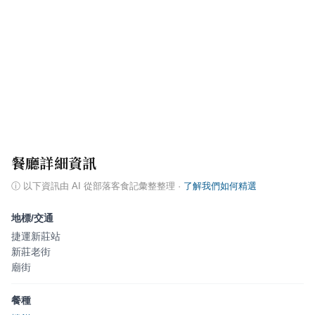
餐廳詳細資訊
ⓘ
以下資訊由 AI 從部落客食記彙整整理
·
了解我們如何精選
地標/交通
捷運新莊站
新莊老街
廟街
餐種