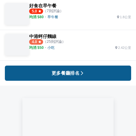
好食在早午餐
（
7
則評論）
5.0
均消 $
80
・
早午餐
1.8公里
中港蚵仔麵線
（
25
則評論）
4.0
均消 $
50
・
小吃
2.42公里
更多餐廳排名