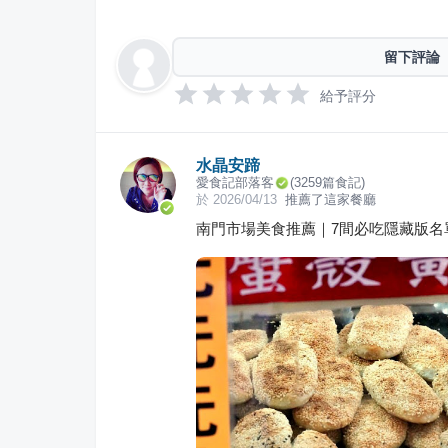
留下評論
給予評分
水晶安蹄
愛食記部落客
(
3259
篇食記)
於
2026/04/13
推薦了這家餐廳
南門市場美食推薦｜7間必吃隱藏版名