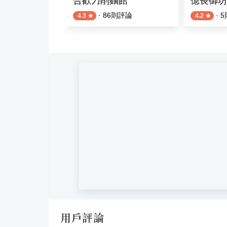
店
合歡刀削麵館
億長御坊
評論
·
86
則評論
·
5
4.3
4.2
用戶評論