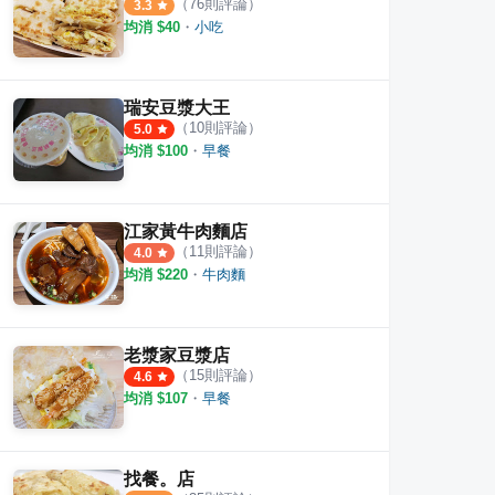
素食 南門市場
永春市場
府城
（
76
則評論）
3.3
均消 $
40
・
小吃
·
2
則評論
10
則評論
4.5
瑞安豆漿大王
（
10
則評論）
5.0
均消 $
100
・
早餐
江家黃牛肉麵店
（
11
則評論）
4.0
均消 $
220
・
牛肉麵
老漿家豆漿店
（
15
則評論）
4.6
均消 $
107
・
早餐
找餐。店