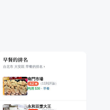
早餐的排名
台北市
大安區
早餐
的排名
›
南門市場
（
11
則評論）
4.2
均消 $
30
・
早餐
永和豆漿大王