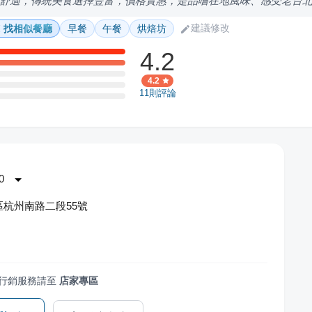
舒適，傳統美食選擇豐富，價格實惠，是品嚐在地風味、感受老台
建議修改
找相似餐廳
早餐
午餐
烘焙坊
4.2
4.2
11
則評論
0
杭州南路二段55號
行銷服務請至
店家專區