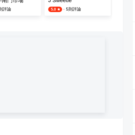
-南門市場
J Sweetie
老林記
則評論
·
5
則評論
5.0
5.0