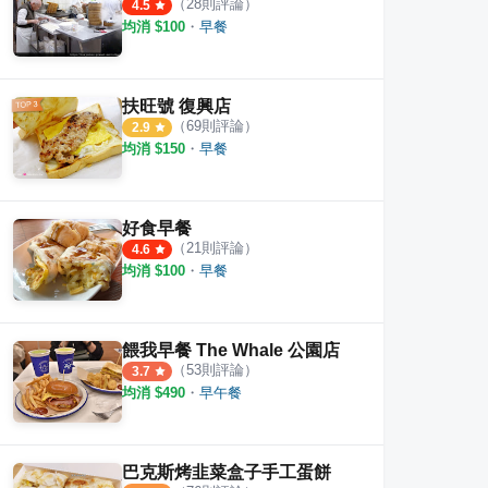
（
28
則評論）
4.5
均消 $
100
・
早餐
扶旺號 復興店
（
69
則評論）
2.9
均消 $
150
・
早餐
好食早餐
（
21
則評論）
4.6
均消 $
100
・
早餐
餵我早餐 The Whale 公園店
（
53
則評論）
3.7
均消 $
490
・
早午餐
巴克斯烤韭菜盒子手工蛋餅