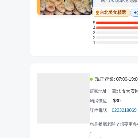
南門市場環境寬敞
台北
美食精選
5
5 星：1 則評論
4
4 星：1 則評論
3
3 星：0 則評論
2
2 星：0 則評論
1
1 星：0 則評論
現正營業: 07:00-19:0
臺北市大安區
店家地址
|
$
30
均消價位
|
0223218069
訂位電話
|
您是餐廳老闆？想要更多