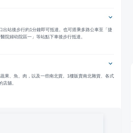
口出站後步行約1分鐘即可抵達。也可搭乘多路公車至「捷
合醫院婦幼院區一」等站點下車後步行抵達。
鮮蔬果、魚、肉，以及一些南北貨。1樓販賣南北雜貨、各式
的店舖。