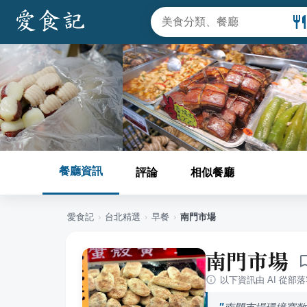
餐廳資訊
評論
相似餐廳
愛食記
›
台北
精選
›
早餐
›
南門市場
南門市場
以下資訊由 AI 從部