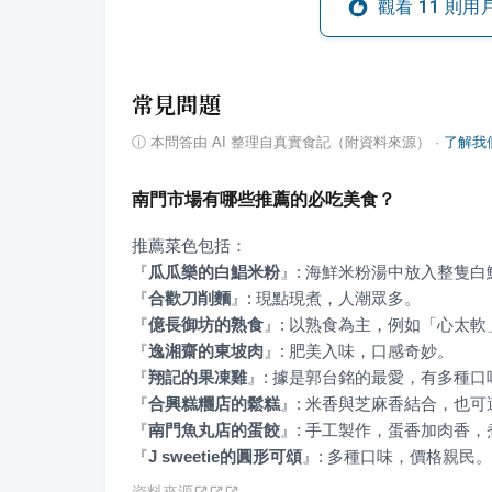
觀看
11
則用
常見問題
ⓘ
本問答由 AI 整理自真實食記（附資料來源）
·
了解我
南門市場有哪些推薦的必吃美食？
『
瓜瓜樂的白鯧米粉
』
『
合歡刀削麵
』
『
億長御坊的熟食
』
『
逸湘齋的東坡肉
』
『
翔記的果凍雞
』
『
合興糕糰店的鬆糕
』
『
南門魚丸店的蛋餃
』
『
J sweetie的圓形可頌
』
: 多種口味，價格親民。
資料來源