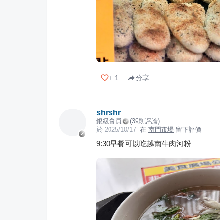
+
1
分享
shrshr
銀級會員
(
39
則評論)
於
2025/10/17
在
南門市場
留下評價
9:30早餐可以吃越南牛肉河粉