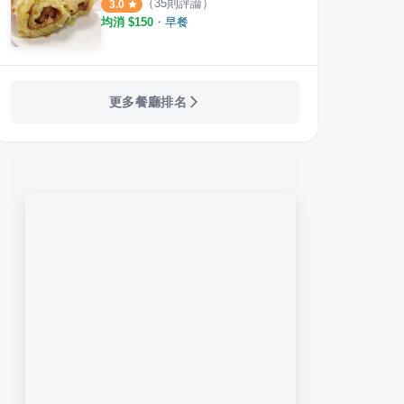
（
35
則評論）
3.0
均消 $
150
・
早餐
更多餐廳排名