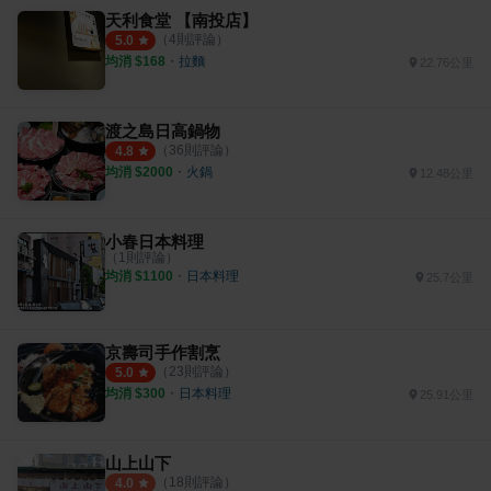
天利食堂 【南投店】
（
4
則評論）
5.0
均消 $
168
・
拉麵
22.76公里
渡之島日高鍋物
（
36
則評論）
4.8
均消 $
2000
・
火鍋
12.48公里
小春日本料理
（
1
則評論）
均消 $
1100
・
日本料理
25.7公里
京壽司手作割烹
（
23
則評論）
5.0
均消 $
300
・
日本料理
25.91公里
山上山下
（
18
則評論）
4.0