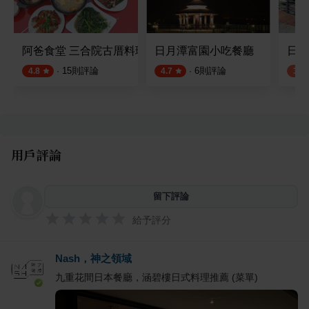
阿爸食堂 三合院古厝料理
日月潭富園小吃餐廳
日月
·
15
則評論
·
6
則評論
4.8
4.7
3.5
用戶評論
留下評論
給予評分
Nash，神之領域
九重花間日本餐廳，涵碧樓日式料理推薦 (菜單)