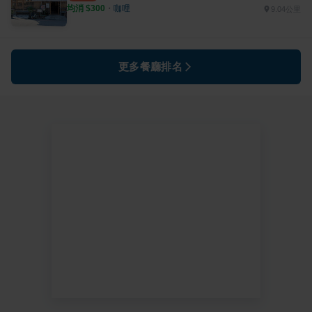
均消 $
300
・
咖哩
9.04公里
更多餐廳排名