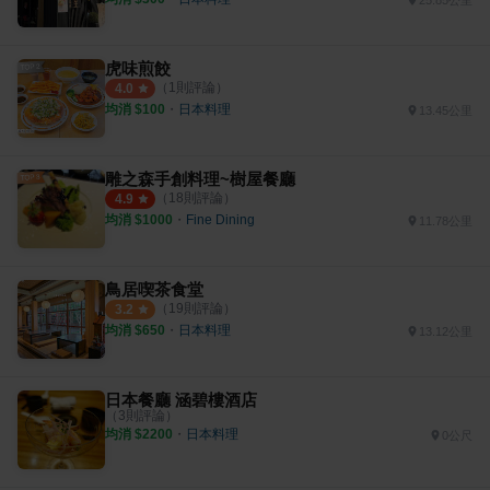
虎味煎餃
（
1
則評論）
4.0
均消 $
100
・
日本料理
13.45公里
雕之森手創料理~樹屋餐廳
（
18
則評論）
4.9
均消 $
1000
・
Fine Dining
11.78公里
鳥居喫茶食堂
（
19
則評論）
3.2
均消 $
650
・
日本料理
13.12公里
日本餐廳 涵碧樓酒店
（
3
則評論）
均消 $
2200
・
日本料理
0公尺