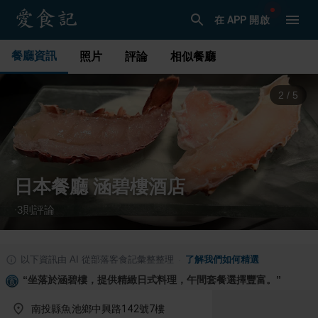
在 APP 開啟
餐廳資訊
照片
評論
相似餐廳
3
/
5
日本餐廳 涵碧樓酒店
3
則評論
·
以下資訊由 AI 從部落客食記彙整整理
·
了解我們如何精選
“
坐落於涵碧樓，提供精緻日式料理，午間套餐選擇豐富。
”
南投縣魚池鄉中興路142號7樓