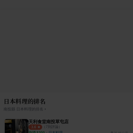
日本料理的排名
›
南投縣
日本料理
的排名
天利食堂南投草屯店
（
7
則評論）
3.6
均消 $
300
・
日本料理
25.85公里