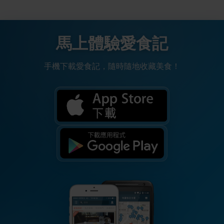
馬上體驗愛食記
手機下載愛食記，隨時隨地收藏美食！