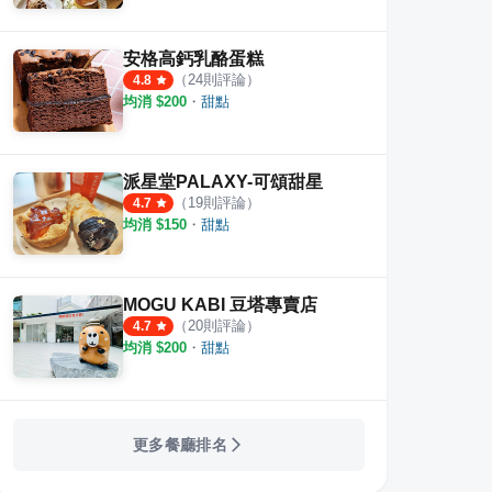
安格高鈣乳酪蛋糕
（
24
則評論）
4.8
均消 $
200
・
甜點
派星堂PALAXY-可頌甜星
（
19
則評論）
4.7
均消 $
150
・
甜點
MOGU KABI 豆塔專賣店
（
20
則評論）
4.7
均消 $
200
・
甜點
更多餐廳排名