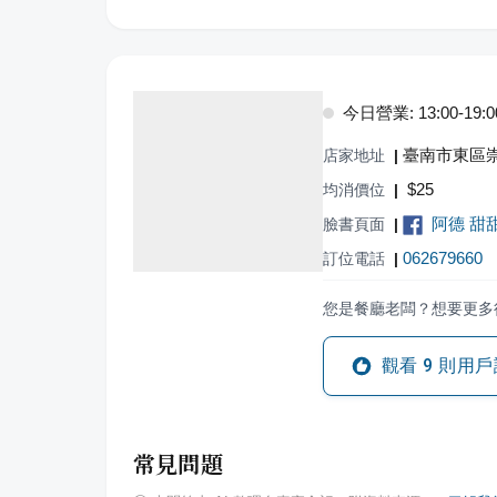
今日營業: 13:00-19:0
臺南市東區崇
店家地址
|
$
25
均消價位
|
阿德 甜
臉書頁面
|
062679660
訂位電話
|
您是餐廳老闆？想要更多
觀看
9
則用戶
常見問題