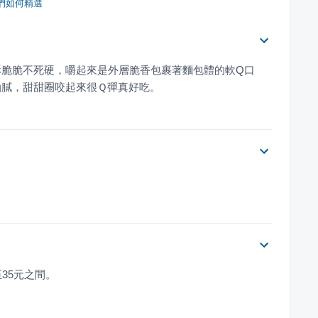
們如何精選
酥脆脆不死硬，嚼起來是外層脆香包裹著麵包體的軟Q口
油膩，甜甜圈咬起來很Ｑ彈真好吃。
35元之間。