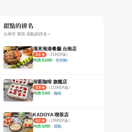
甜點的排名
台南市
東區
甜點
的排名
›
漢來海港餐廳 台南店
（
21
則評論）
3.8
均消 $
1000
・
吃到飽
深藍咖啡 旗艦店
（
115
則評論）
3.9
均消 $
300
・
咖啡
KADOYA 喫茶店
（
136
則評論）
4.2
均消 $
280
・
甜點