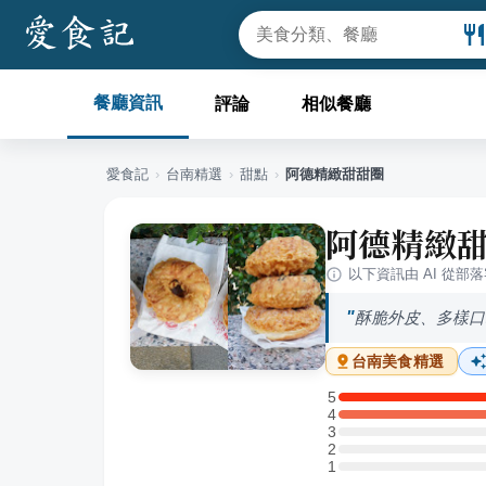
餐廳資訊
評論
相似餐廳
愛食記
›
台南
精選
›
甜點
›
阿德精緻甜甜圈
阿德精緻
以下資訊由 AI 從部
酥脆外皮、多樣口
台南
美食精選
5
5 星：1 則評論
4
4 星：1 則評論
3
3 星：0 則評論
2
2 星：0 則評論
1
1 星：0 則評論