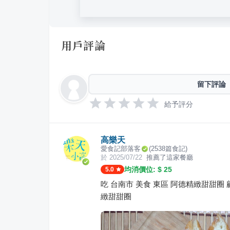
用戶評論
留下評論
給予評分
高樂天
愛食記部落客
(
2538
篇食記)
於
2025/07/22
推薦了這家餐廳
均消價位: $
25
5.0
吃 台南市 美食 東區 阿德精緻甜甜
緻甜甜圈