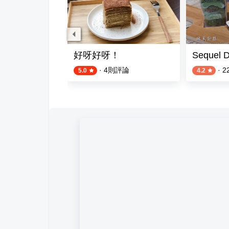
好呀好呀！
Sequel
評論
·
4
則評論
·
2
5.0
4.2