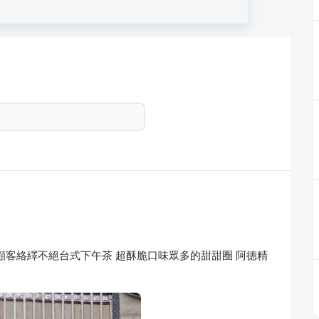
圈 顧客絡繹不絕台式下午茶 超酥脆口味眾多的甜甜圈 阿德精