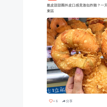
脆皮甜甜圈外皮口感竟激似炸雞？一天只
東區
+
6
分享