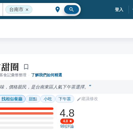
台南市
登入
甜甜圈
落客食記彙整整理
·
了解我們如何精選
味，價格親民，是台南東區人氣下午茶選擇。
建議修改
找相似餐廳
甜點
小吃
下午茶
4.8
4.8
9
則評論