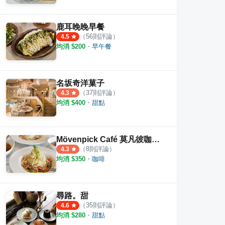
鹿耳晚晚早餐
（
56
則評論）
4.5
均消 $
200
・
早午餐
oughnut
吃甜甜 Eat sweet
Detai
·
6
則評論
·
10
則評論
4.7
5.0
名坂奇洋菓子
（
37
則評論）
4.3
均消 $
400
・
甜點
Mövenpick Café 莫凡彼咖啡館
（
8
則評論）
4.3
均消 $
350
・
咖啡
尋路。甜
（
35
則評論）
4.6
均消 $
280
・
甜點