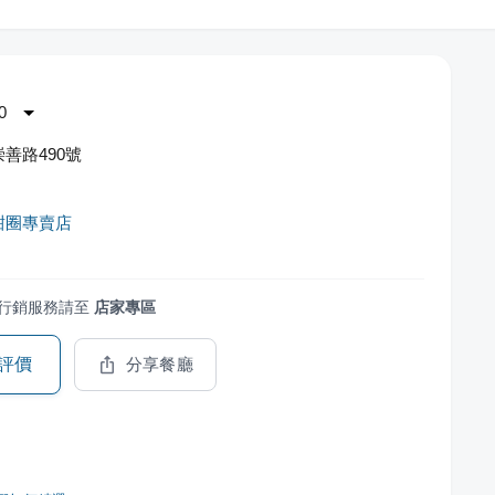
0
善路490號
甜圈專賣店
行銷服務請至
店家專區
評價
分享餐廳