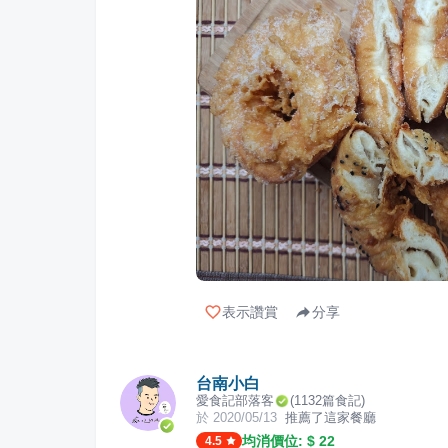
表示讚賞
分享
台南小白
愛食記部落客
(
1132
篇食記)
於
2020/05/13
推薦了這家餐廳
均消價位: $
22
4.5