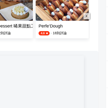
 Dessert 晞果甜點工作室
Perfe’Dough
maki d
2
則評論
·
18
則評論
4.6
5.0