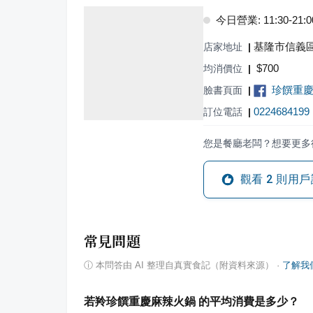
今日營業: 11:30-21:0
基隆市信義區
店家地址
|
$
700
均消價位
|
珍饌重
臉書頁面
|
0224684199
訂位電話
|
您是餐廳老闆？想要更多
觀看
2
則用戶
常見問題
ⓘ
本問答由 AI 整理自真實食記（附資料來源）
·
了解我
若羚珍饌重慶麻辣火鍋 的平均消費是多少？