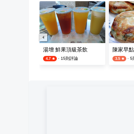
湯增 鮮果頂級茶飲
陳家早點
評論
·
15
則評論
·
5
4.7
3.5