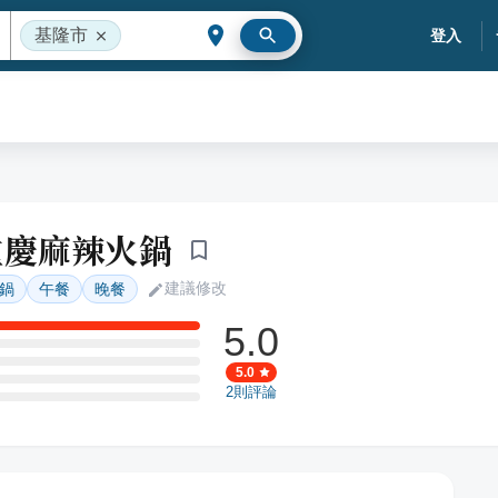
基隆市
登入
重慶麻辣火鍋
建議修改
鍋
午餐
晚餐
5.0
5.0
2
則評論