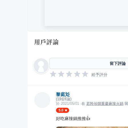
用戶評論
留下評論
給予評分
黎庭彣
(
1
則評論)
於
2021/05/01
在
若羚珍饌重慶麻辣火鍋
留
5.0
好吃麻辣鍋推推👍