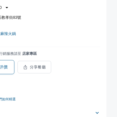
0
教孝街83號
慶麻辣火鍋
行銷服務請至
店家專區
評價
分享餐廳
們如何精選