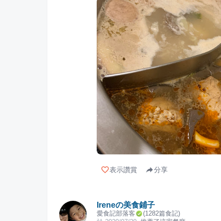
表示讚賞
分享
Ireneの美食鋪子
愛食記部落客
(
1282
篇食記)