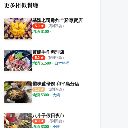
更多相似餐廳
基隆老司雞炸全雞專賣店
（
3
則評論）
5.0
均消 $
100
・
賞鮨手作料理店
（
8
則評論）
5.0
均消 $
1580
・
日本料理
霸味薑母鴨 和平島分店
（
2
則評論）
1.0
均消 $
300
・
火鍋
八斗子假日夜市
（
2
則評論）
4.0
均消 $
300
・
小吃