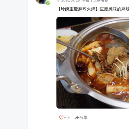
於
2020/07/29
推薦了這家餐廳
【珍饌重慶麻辣火鍋】重慶風味的麻辣
+
3
分享