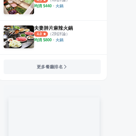
4.3
均消 $
440
・
火鍋
夫妻肺片麻辣火鍋
（
2
則評論）
4.0
均消 $
800
・
火鍋
更多餐廳排名