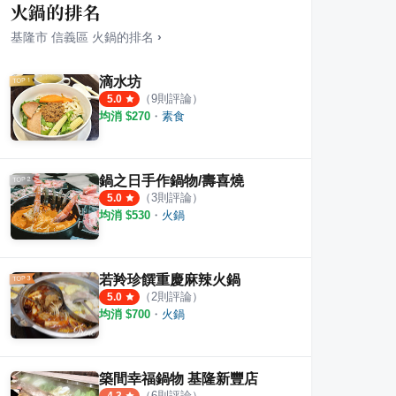
火鍋的排名
基隆市
信義區
火鍋
的排名
›
滴水坊
（
9
則評論）
5.0
均消 $
270
・
素食
&海鮮粥
喜舍咖啡
霸味
·
1
則評論
1
則評論
1.0
鍋之日手作鍋物/壽喜燒
（
3
則評論）
5.0
均消 $
530
・
火鍋
若羚珍饌重慶麻辣火鍋
（
2
則評論）
5.0
均消 $
700
・
火鍋
築間幸福鍋物 基隆新豐店
（
6
則評論）