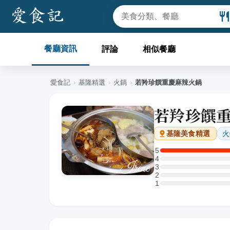
餐廳資訊
評論
相似餐廳
愛食記
›
基隆
精選
›
火鍋
›
若羚珍饌重慶麻辣火鍋
若羚珍饌
火
基隆
美食精選
5
5 星：1 則評論
4
4 星：0 則評論
3
3 星：0 則評論
2
2 星：0 則評論
1
1 星：0 則評論