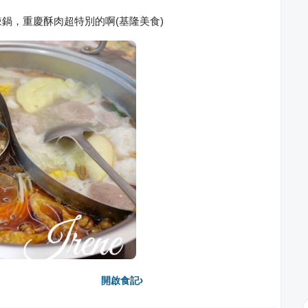
鍋，重慶酥肉超特別的啊(基隆美食)
›
開啟食記