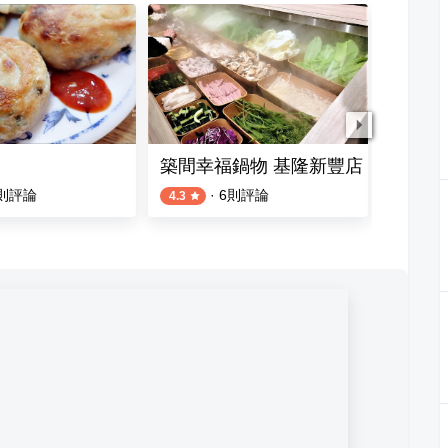
築間幸福鍋物 基隆新豐店
鵝鮮生
則評論
·
6
則評論
4.3
4.5