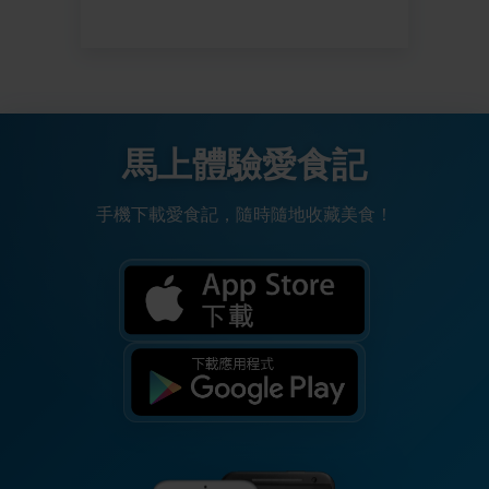
馬上體驗愛食記
手機下載愛食記，隨時隨地收藏美食！