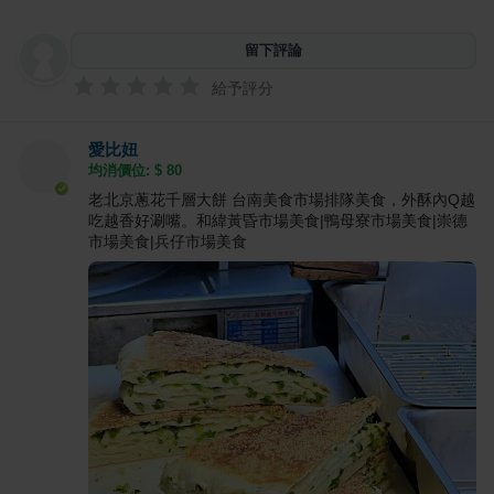
留下評論
給予評分
愛比妞
均消價位: $
80
老北京蔥花千層大餅 台南美食市場排隊美食，外酥內Q越
吃越香好涮嘴。和緯黃昏市場美食|鴨母寮市場美食|崇德
市場美食|兵仔市場美食