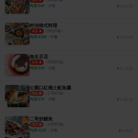
4.5
均消 $
40
・
小吃
3.41公里
村佶韓式料理
（
5
則評論）
4.5
均消 $
300
・
午餐
2.07公里
無名豆花
（
19
則評論）
5.0
均消 $
35
・
小吃
2.11公里
公園口紅燒土鮀魚羹
（
17
則評論）
4.1
均消 $
70
・
小吃
2.33公里
二哥炒鱔魚
（
14
則評論）
3.7
均消 $
120
・
小吃
1.4公里