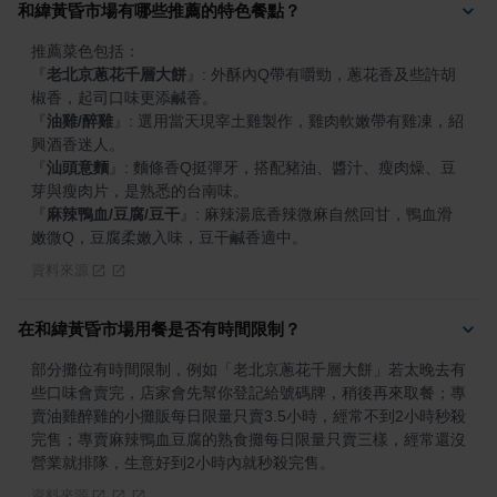
和緯黃昏市場有哪些推薦的特色餐點？
『
老北京蔥花千層大餅
』
: 外酥內Q帶有嚼勁，蔥花香及些許胡
『
油雞/醉雞
』
: 選用當天現宰土雞製作，雞肉軟嫩帶有雞凍，紹
『
汕頭意麵
』
: 麵條香Q挺彈牙，搭配豬油、醬汁、瘦肉燥、豆
『
麻辣鴨血/豆腐/豆干
』
: 麻辣湯底香辣微麻自然回甘，鴨血滑
嫩微Q，豆腐柔嫩入味，豆干鹹香適中。
資料來源
在和緯黃昏市場用餐是否有時間限制？
部分攤位有時間限制，例如「老北京蔥花千層大餅」若太晚去有
些口味會賣完，店家會先幫你登記給號碼牌，稍後再來取餐；專
賣油雞醉雞的小攤販每日限量只賣3.5小時，經常不到2小時秒殺
完售；專賣麻辣鴨血豆腐的熟食攤每日限量只賣三樣，經常還沒
營業就排隊，生意好到2小時內就秒殺完售。
資料來源