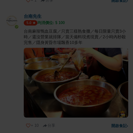
+
1
分享
開啟食記
›
台南先生
均消價位: $
100
5.0
台南麻辣鴨血豆腐／只賣三樣熟食攤／每日限量只賣3小
時／還沒營業就排隊／當天備料現煮現賣／2小時內秒殺
完售／隱身黃昏市場飄香10多年
+
10
分享
開啟食記
›