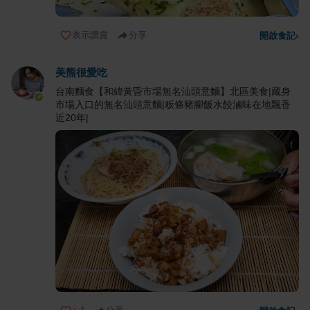
表示讚賞
分享
開啟食記
›
美熊很愛吃
台南麵食【和緯黃昏市場無名汕頭意麵】北區美食|藏身
市場入口的無名汕頭意麵|粄條豬腳飯水餃滷味在地飄香
近20年|