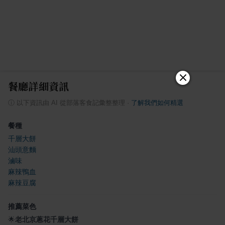
餐廳詳細資訊
ⓘ
以下資訊由 AI 從部落客食記彙整整理
·
了解我們如何精選
餐種
千層大餅
汕頭意麵
滷味
麻辣鴨血
麻辣豆腐
推薦菜色
🌟
老北京蔥花千層大餅