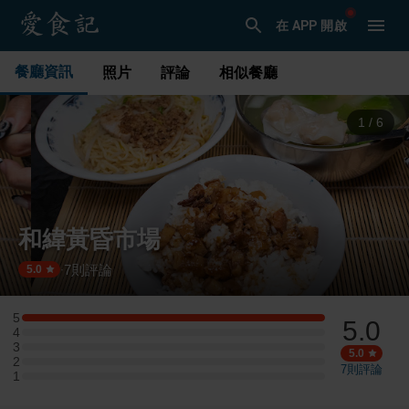
在 APP 開啟
餐廳資訊
照片
評論
相似餐廳
1
/
6
和緯黃昏市場
7
則評論
·
5.0
5
5.0
5 星：1 則評論
4
4 星：0 則評論
3
3 星：0 則評論
5.0
2
2 星：0 則評論
7
則評論
1
1 星：0 則評論