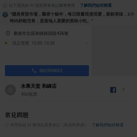
以下資訊由 AI 從部落客食記彙整整理
·
了解我們如何精選
“
隱身黃昏市場，飄香十餘年，每日限量現煮現賣，新鮮美味，2小
時內秒殺完售，是當地人喜愛的美味小吃。
”
臺南市北區和緯路四段426號
現正營業: 15:00-19:30
062590652
水果天堂 和緯店
水
456
個讚
常見問題
ⓘ
本問答由 AI 整理自真實食記（附資料來源）
·
了解我們如何精選