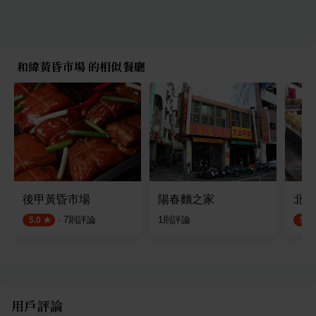
和緯黃昏市場 的相似餐廳
後甲黃昏市場
陽春麵之家
北安
·
7
則評論
1
則評論
5.0
5.0
用戶評論