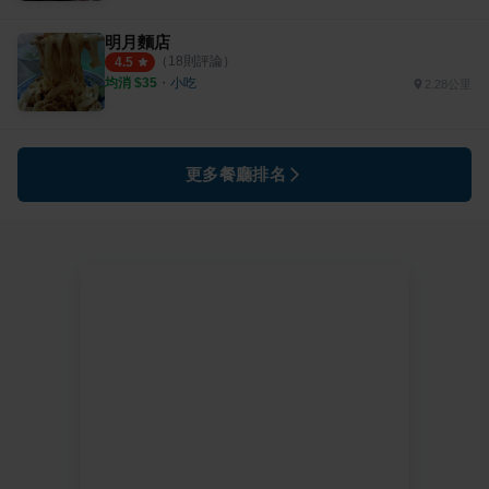
明月麵店
（
18
則評論）
4.5
均消 $
35
・
小吃
2.28公里
更多餐廳排名