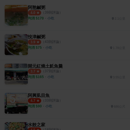
阿憨鹹粥
（
39
則評論）
4.0
均消 $
170
・
小吃
2.1公里
悅津鹹粥
（
43
則評論）
3.9
均消 $
75
・
小吃
1.78公里
開元紅燒土魠魚羹
（
37
則評論）
3.7
均消 $
165
・
小吃
3.55公里
阿興虱目魚
（
33
則評論）
4.7
均消 $
90
・
小吃
686公尺
水餃之家
（
18
則評論）