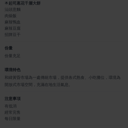
🌟
起司蔥花千層大餅
汕頭意麵
肉燥飯
麻辣鴨血
麻辣豆腐
招牌豆干
份量
份量充足
環境特色
和緯黃昏市場為一處傳統市場，提供各式熟食、小吃攤位，環境為
開放式市場空間，充滿在地生活氣息。
注意事項
有低消
經常完售
每日限量