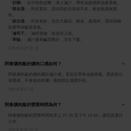
『
炒麵
』
『
豬血湯
』
: 料多實在，湯頭與綜合湯差不多，豬血飽滿無腥
『
綜合湯
』
: 料多新鮮，包含大腸頭、豬血、過肩肉，湯頭胡椒
『
滷筍干
』
『
車輪
』
: 滷汁醬香鹹度剛好，非常下飯。
資料來源
阿春爌肉飯的爌肉口感如何？
阿春爌肉飯的爌肉屬於滷汁感，香甜且帶有油脂香氣。肥肉部位
有嚼感，不會過於軟爛；瘦肉部位濕潤不柴。
資料來源
阿春爌肉飯的營業時間為何？
阿春爌肉飯的營業時間為早上 07:30 至下午 14:00，週四及週日
公休。
資料來源