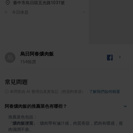
臺中市烏日區五光路1031號
今日休息
烏日阿春爌肉飯
烏
154
個讚
常見問題
ⓘ
本問答由 AI 整理自真實食記（附資料來源）
·
了解我們如何精選
阿春爌肉飯的推薦菜色有哪些？
『
爌肉飯便當
』
: 爌肉帶有滷汁感，肉質香甜，肥肉有嚼感，瘦