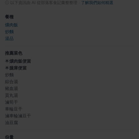
ⓘ
以下資訊由 AI 從部落客食記彙整整理
·
了解我們如何精選
餐種
爌肉飯
炒麵
湯品
推薦菜色
🌟
爌肉飯便當
🌟
腿庫便當
炒麵
綜合湯
豬血湯
貢丸湯
滷筍干
車輪豆干
滷車輪滷豆干
油豆腐
份量