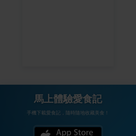
馬上體驗愛食記
手機下載愛食記，隨時隨地收藏美食！