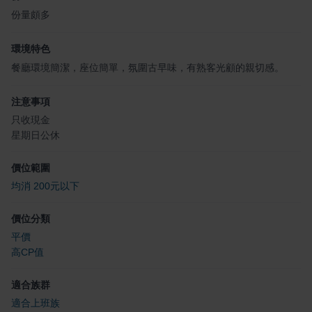
份量頗多
環境特色
餐廳環境簡潔，座位簡單，氛圍古早味，有熟客光顧的親切感。
注意事項
只收現金
星期日公休
價位範圍
均消 200元以下
價位分類
平價
高CP值
適合族群
適合上班族