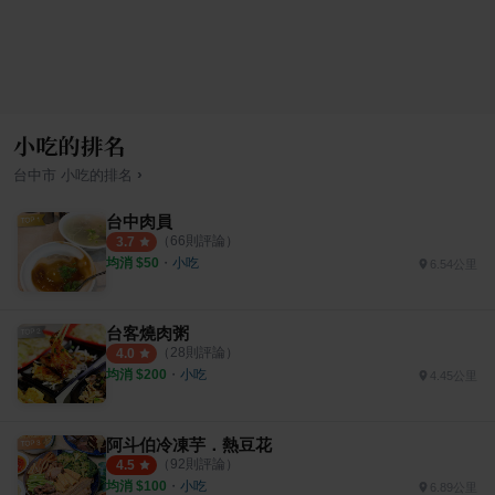
小吃的排名
›
台中市
小吃
的排名
台中肉員
（
66
則評論）
3.7
均消 $
50
・
小吃
6.54公里
台客燒肉粥
（
28
則評論）
4.0
均消 $
200
・
小吃
4.45公里
阿斗伯冷凍芋．熱豆花
（
92
則評論）
4.5
均消 $
100
・
小吃
6.89公里