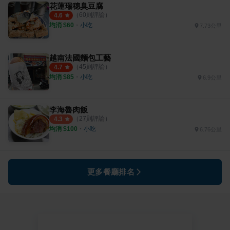
花蓮瑞穗臭豆腐
（
60
則評論）
4.6
均消 $
60
・
小吃
7.73公里
越南法國麵包工藝
（
45
則評論）
4.7
均消 $
85
・
小吃
6.9公里
李海魯肉飯
（
27
則評論）
4.3
均消 $
100
・
小吃
6.76公里
更多餐廳排名