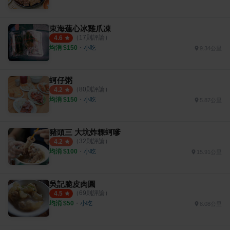
東海蓮心冰雞爪凍
（
17
則評論）
4.6
均消 $
150
・
小吃
9.34公里
蚵仔粥
（
80
則評論）
4.2
均消 $
150
・
小吃
5.87公里
豬頭三 大坑炸粿蚵嗲
（
32
則評論）
4.2
均消 $
100
・
小吃
15.91公里
吳記脆皮肉圓
（
69
則評論）
4.5
均消 $
50
・
小吃
8.08公里