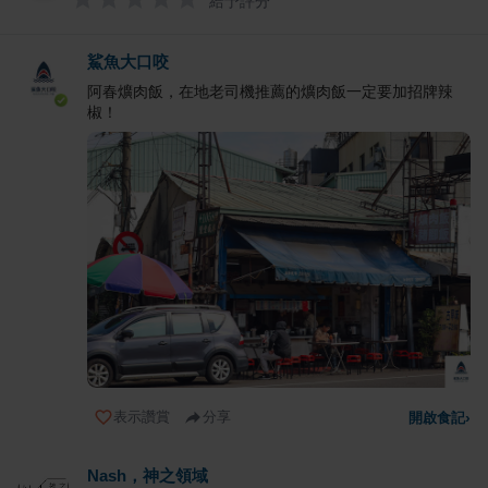
給予評分
鯊魚大口咬
阿春爌肉飯，在地老司機推薦的爌肉飯一定要加招牌辣
椒！
表示讚賞
分享
開啟食記
›
Nash，神之領域