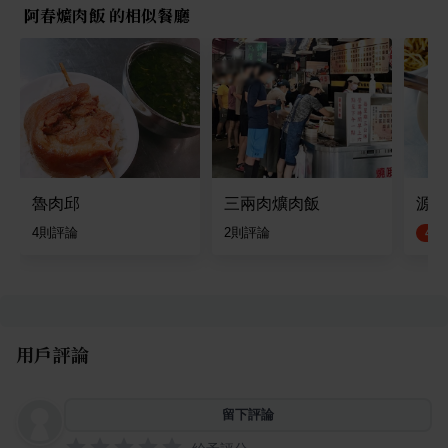
阿春爌肉飯 的相似餐廳
魯肉邱
三兩肉爌肉飯
源爌
4
則評論
2
則評論
4.5
用戶評論
留下評論