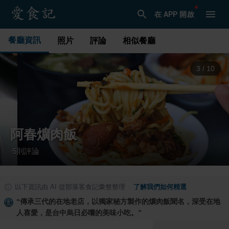
在 APP 開啟
餐廳資訊
照片
評論
相似餐廳
3
/
10
阿春爌肉飯
5
則評論
·
以下資訊由 AI 從部落客食記彙整整理
·
了解我們如何精選
“
傳承三代的在地老店，以獨家秘方製作的爌肉飯聞名，深受在地
人喜愛，是台中烏日必嚐的美味小吃。
”