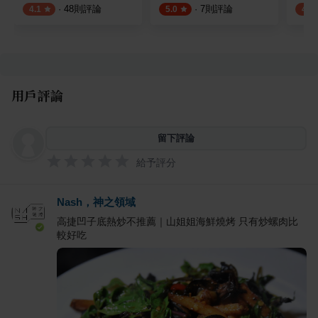
·
48
則評論
·
7
則評論
4.1
5.0
4.0
用戶評論
留下評論
給予評分
Nash，神之領域
高捷凹子底熱炒不推薦｜山姐姐海鮮燒烤 只有炒螺肉比
較好吃