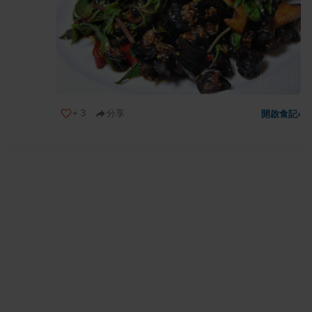
+
3
分享
開啟食記
›