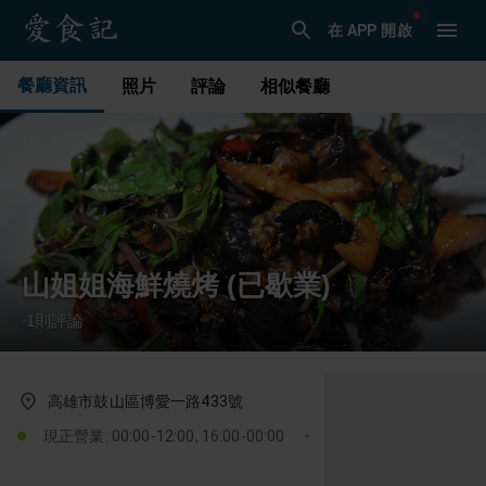
在 APP 開啟
餐廳資訊
照片
評論
相似餐廳
山姐姐海鮮燒烤 (已歇業)
1
則評論
·
高雄市鼓山區博愛一路433號
現正營業: 00:00-12:00, 16:00-00:00