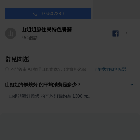
075537330
山姐姐原住民特色餐廳
山
264
個讚
常見問題
ⓘ
本問答由 AI 整理自真實食記（附資料來源）
·
了解我們如何精選
山姐姐海鮮燒烤 的平均消費是多少？
山姐姐海鮮燒烤 的平均消費約為 1300 元。