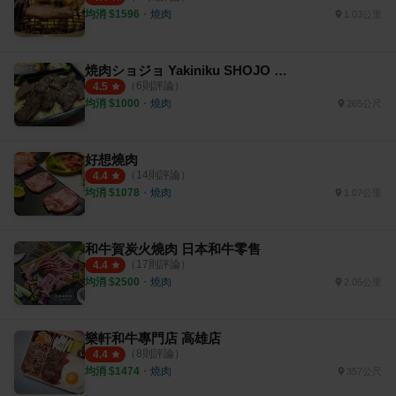
均消 $
1596
・
燒肉
1.03公里
焼肉ショジョ Yakiniku SHOJO 高雄左營店
（
6
則評論）
4.5
均消 $
1000
・
燒肉
265公尺
好想燒肉
（
14
則評論）
4.4
均消 $
1078
・
燒肉
1.07公里
和牛賀炭火燒肉 日本和牛零售
（
17
則評論）
4.4
均消 $
2500
・
燒肉
2.05公里
樂軒和牛專門店 高雄店
（
8
則評論）
4.4
均消 $
1474
・
燒肉
357公尺