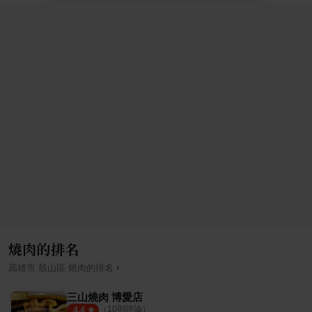
燒肉的排名
›
高雄市
鼓山區
燒肉
的排名
三山燒肉 博愛店
（
10
則評論）
4.4