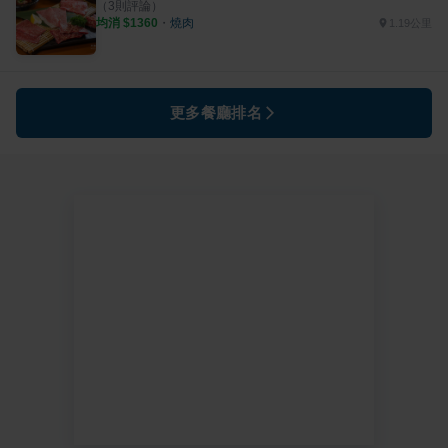
（
3
則評論）
均消 $
1360
・
燒肉
1.19公里
更多餐廳排名