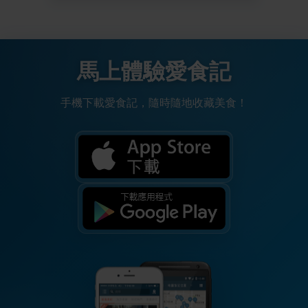
馬上體驗愛食記
手機下載愛食記，隨時隨地收藏美食！