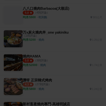
八八口燒肉Barbacoa(大順店)
（
4
則評論）
5.0
均消 $
900
・
吃到飽
301公尺
万x炭火燒肉丼_one yakiniku
（
2
則評論）
均消 $
200
・
燒肉
1.25公里
燒肉HAMA
（
3
則評論）
5.0
均消 $
2000
・
燒肉
1.74公里
讚呀 正宗韓式烤肉
（
27
則評論）
4.3
均消 $
800
・
燒肉
1.24公里
新村畜產燒肉專門-高雄明誠店