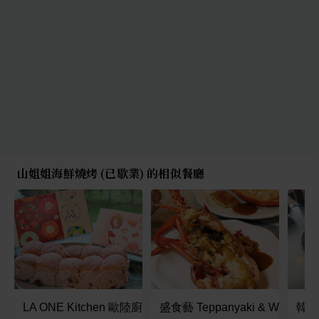
山姐姐海鮮燒烤 (已歇業) 的相似餐廳
LA ONE Kitchen 歐陸廚房 博愛店
盛食藝 Teppanyaki & Wine
韓月