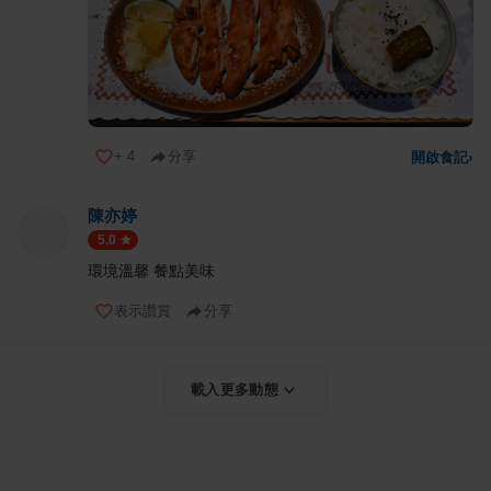
+
4
分享
開啟食記
›
陳亦婷
5.0
環境溫馨 餐點美味
表示讚賞
分享
載入更多動態