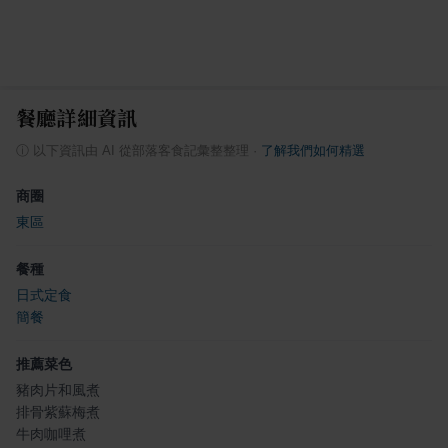
餐廳詳細資訊
ⓘ
以下資訊由 AI 從部落客食記彙整整理
·
了解我們如何精選
商圈
東區
餐種
日式定食
簡餐
推薦菜色
豬肉片和風煮
排骨紫蘇梅煮
牛肉咖哩煮