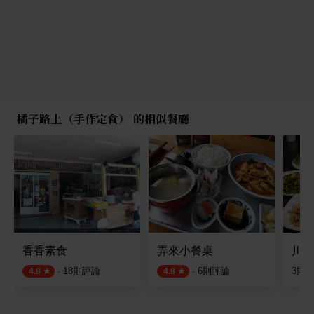
橘子路上（手作定食） 的相似餐廳
香香素食
弄來小餐桌
川流
·
18
則評論
·
6
則評論
3
則
4.8
4.8