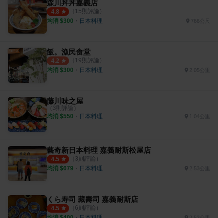
森川丼丼嘉義店
（
15
則評論）
4.8
均消 $
300
・
日本料理
766公尺
飯。漁民食堂
（
19
則評論）
4.2
均消 $
300
・
日本料理
2.05公里
藤川味之屋
（
3
則評論）
均消 $
550
・
日本料理
1.04公里
藝奇新日本料理 嘉義耐斯松屋店
（
3
則評論）
4.5
均消 $
679
・
日本料理
2.53公里
くら寿司 藏壽司 嘉義耐斯店
（
6
則評論）
4.5
均消 $
400
・
日本料理
2.52公里