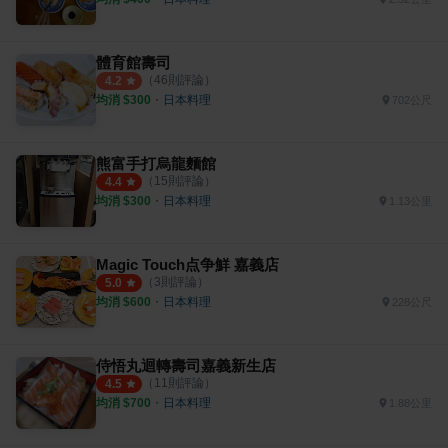
體育館壽司
（
46
則評論）
4.2
均消 $
300
・
日本料理
702公尺
熊富手打烏龍麵館
（
15
則評論）
4.4
均消 $
300
・
日本料理
1.13公里
Magic Touch点争鮮 嘉義店
（
3
則評論）
5.0
均消 $
600
・
日本料理
228公尺
侍悟丸迴轉壽司嘉義新生店
（
11
則評論）
4.5
均消 $
700
・
日本料理
1.88公里