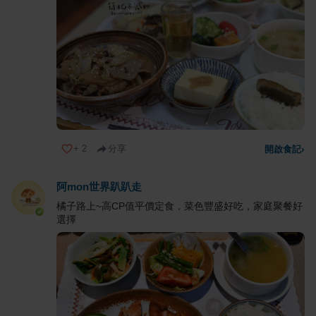
+
2
分享
開啟食記
›
阿mon世界趴趴走
橘子路上~高CP值平價定食，菜色豐盛好吃，家庭聚餐好
選擇