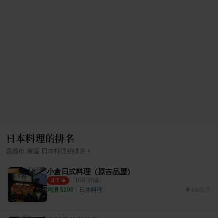
日本料理的排名
›
嘉義市
東區
日本料理
的排名
小倉日式料理（原吉品屋）
（
10
則評論）
4.7
均消 $
100
・
日本料理
438公尺