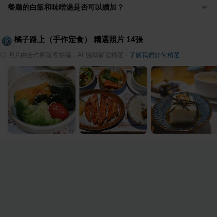
餐廳的白飯和味噌湯是否可以續加？
橘子路上（手作定食）
精選照片
14
張
ⓘ
照片由合作部落客拍攝，AI 協助篩選精選
·
了解我們如何精選