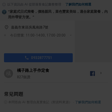
以下資訊由 AI 從部落客食記彙整整理
·
了解我們如何精選
“
家庭式日式簡餐，價格親民，菜色豐富美味，適合家庭聚餐，內
用外帶皆方便。
”
嘉義市東區吳鳳南路7號
今日營業: 11:00-14:00, 17:00-20:00
0932877751
橘子路上手作定食
橘
827
個讚
常見問題
ⓘ
本問答由 AI 整理自真實食記（附資料來源）
·
了解我們如何精選