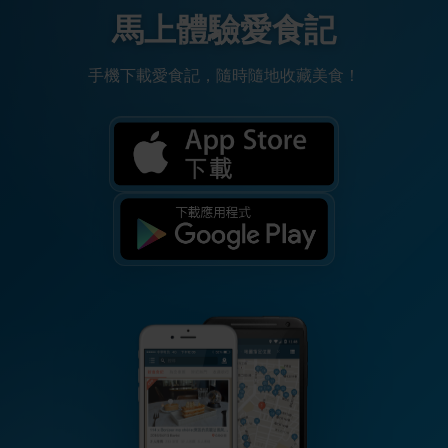
馬上體驗愛食記
手機下載愛食記，隨時隨地收藏美食！