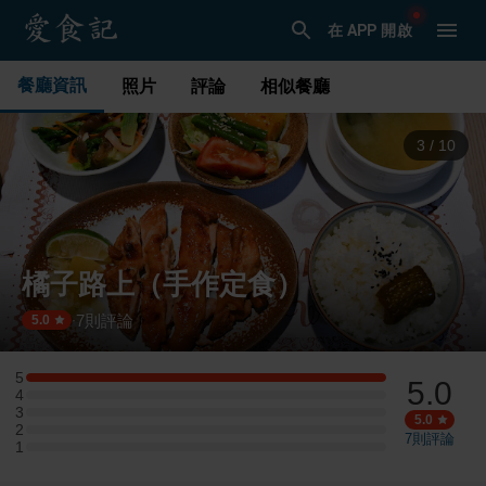
在 APP 開啟
餐廳資訊
照片
評論
相似餐廳
4
/
10
橘子路上（手作定食）
7
則評論
·
5.0
5
5.0
5 星：2 則評論
4
4 星：0 則評論
3
3 星：0 則評論
5.0
2
2 星：0 則評論
7
則評論
1
1 星：0 則評論