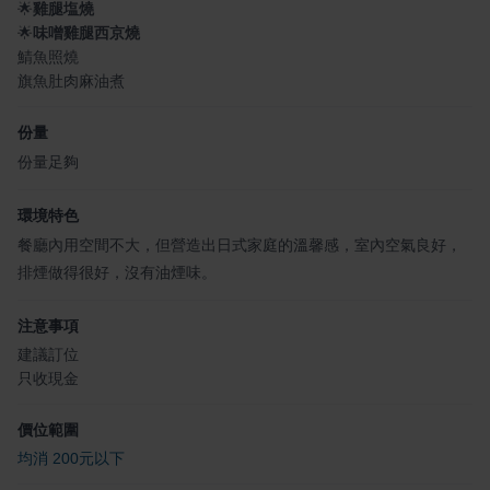
🌟
雞腿塩燒
🌟
味噌雞腿西京燒
鯖魚照燒
旗魚肚肉麻油煮
份量
份量足夠
環境特色
餐廳內用空間不大，但營造出日式家庭的溫馨感，室內空氣良好，
排煙做得很好，沒有油煙味。
注意事項
建議訂位
只收現金
價位範圍
均消 200元以下