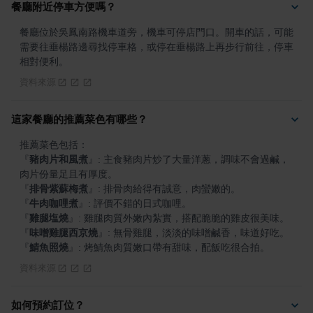
餐廳附近停車方便嗎？
餐廳位於吳鳳南路機車道旁，機車可停店門口。開車的話，可能
需要往垂楊路邊尋找停車格，或停在垂楊路上再步行前往，停車
相對便利。
資料來源
這家餐廳的推薦菜色有哪些？
『
豬肉片和風煮
』
: 主食豬肉片炒了大量洋蔥，調味不會過鹹，
『
排骨紫蘇梅煮
』
『
牛肉咖哩煮
』
『
雞腿塩燒
』
『
味噌雞腿西京燒
』
『
鯖魚照燒
』
: 烤鯖魚肉質嫩口帶有甜味，配飯吃很合拍。
資料來源
如何預約訂位？