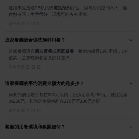
建議事先透過FB私訊或
電話預約
訂位，因為店內空間不大，座
位數有限，生意很好，現場可能沒有座位。
資料來源
這家餐廳適合哪些族群用餐？
這家餐廳適合
朋友聚餐
或
家庭聚餐
，餐點精緻且口味不錯，CP
值高，是想吃簡餐定食的好選擇。
資料來源
這家餐廳的平均消費金額大約是多少？
簡餐的價位幾乎都在200元以內，鰻魚定食為260元，鮭魚定食
為250元。其他定食價格約在170元至190元之間。
資料來源
餐廳的用餐環境和氛圍如何？