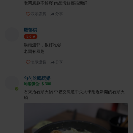
老闆風趣不解釋 肉品海鮮都很新鮮
表示讚賞
分享
羅郁棋
5.0
湯頭濃郁，很好吃😋
老闆有風趣
表示讚賞
分享
勺勺吃喝玩樂
均消價位: $
300
石乘拾石頭火鍋 中壢交流道中央大學附近新開的石頭火
鍋