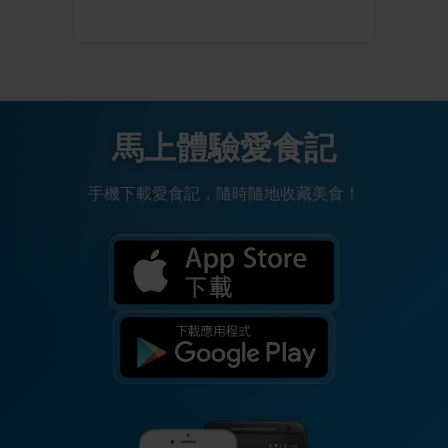
馬上體驗愛食記
手機下載愛食記，隨時隨地收藏美食！