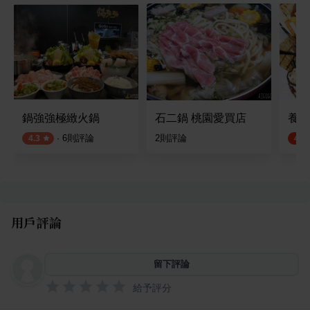
鍋強強極緻火鍋
石二鍋 桃園愛買店
養鍋
·
6
則評論
2
則評論
4.3
4.8
用戶評論
留下評論
給予評分