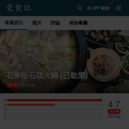
在 APP 開啟
餐廳資訊
照片
評論
相似餐廳
1
/
3
石乘拾石頭火鍋 (已歇業)
4
則評論
·
4.7
5
4.7
5 星：2 則評論
4
4 星：1 則評論
3
3 星：0 則評論
4.7
2
2 星：0 則評論
4
則評論
1
1 星：0 則評論