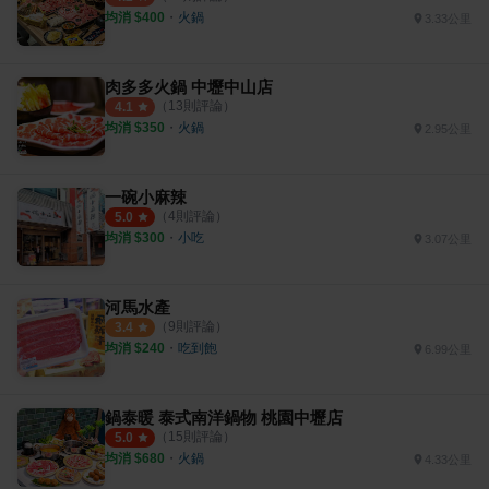
均消 $
400
・
火鍋
3.33公里
肉多多火鍋 中壢中山店
（
13
則評論）
4.1
均消 $
350
・
火鍋
2.95公里
一碗小麻辣
（
4
則評論）
5.0
均消 $
300
・
小吃
3.07公里
河馬水產
（
9
則評論）
3.4
均消 $
240
・
吃到飽
6.99公里
鍋泰暖 泰式南洋鍋物 桃園中壢店
（
15
則評論）
5.0
均消 $
680
・
火鍋
4.33公里