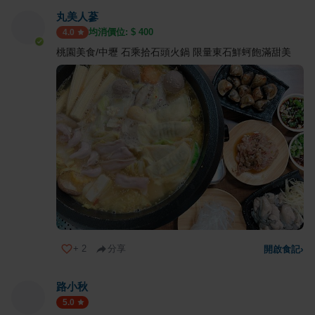
丸美人蔘
均消價位: $
400
4.0
桃園美食/中壢 石乘拾石頭火鍋 限量東石鮮蚵飽滿甜美
+
2
分享
開啟食記
›
路小秋
5.0