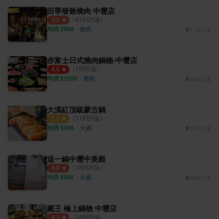
田季發爺燒肉 中壢店
（
41
則評論）
3.5
均消 $
988
・
燒肉
2.78公里
赤富士日式燒肉鍋物-中壢店
（
7
則評論）
4.5
均消 $
1000
・
燒肉
3.01公里
大漠紅頂級蒙古鍋
（
11
則評論）
2.5
均消 $
998
・
火鍋
2.67公里
這一鍋中壢中美殿
（
18
則評論）
4.0
均消 $
900
・
火鍋
3.01公里
藏王 極上鍋物 中壢店
（
14
則評論）
4.2