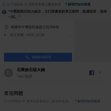
以下資訊由 AI 從部落客食記彙整整理
·
了解我們如何精選
“
中壢新開石頭火鍋店，主打限量新鮮東石鮮蚵，飽滿甜美，值得
一試。
”
桃園市中壢區民族路三段206號
現正營業: 14:00-22:00
034910570
石乘拾石頭火鍋
石
1667
個讚
常見問題
ⓘ
本問答由 AI 整理自真實食記（附資料來源）
·
了解我們如何精選