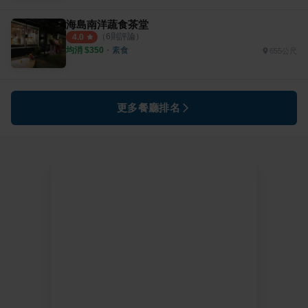
海島南洋蔬食茶堂
（
6
則評論）
4.0
均消 $
350
・
素食
655公尺
更多餐廳排名