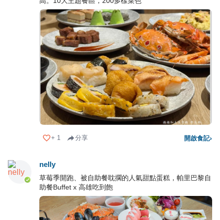
高。10大主題餐區，200多樣菜色
+
1
分享
開啟食記
›
nelly
草莓季開跑、被自助餐耽擱的人氣甜點蛋糕，帕里巴黎自
助餐Buffet x 高雄吃到飽