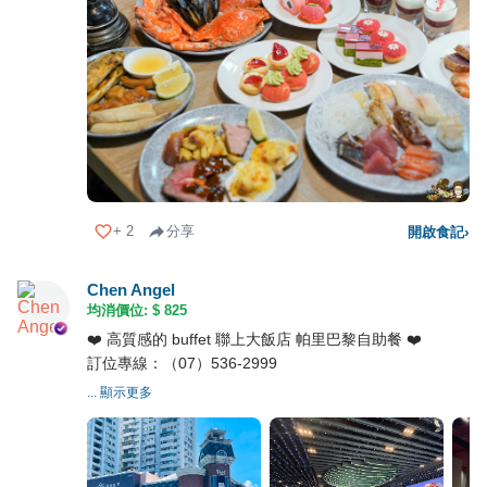
+
2
分享
開啟食記
›
Chen Angel
均消價位: $
825
❤️ 高質感的 buffet 聯上大飯店 帕里巴黎自助餐 ❤️
訂位專線：（07）536-2999
... 顯示更多