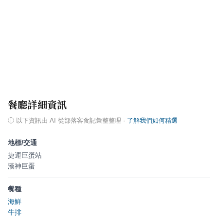
餐廳詳細資訊
ⓘ
以下資訊由 AI 從部落客食記彙整整理
·
了解我們如何精選
地標/交通
捷運巨蛋站
漢神巨蛋
餐種
海鮮
牛排