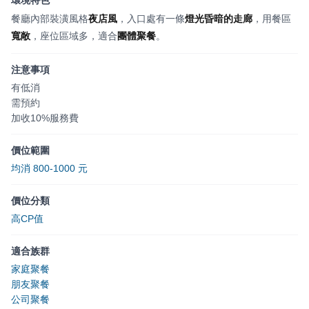
餐廳內部裝潢風格
夜店風
，入口處有一條
燈光昏暗的走廊
，用餐區
寬敞
，座位區域多，適合
團體聚餐
。
注意事項
有低消
需預約
加收10%服務費
價位範圍
均消 800-1000 元
價位分類
高CP值
適合族群
家庭聚餐
朋友聚餐
公司聚餐