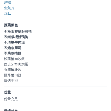
烤鴨
生魚片
甜點
推薦菜色
🌟
松葉蟹腿起司捲
🌟
鐵板櫻桃鴨胸
🌟
現燙牛肉湯
🌟
鮑魚壽司
🌟
烤鴨捲餅
松葉蟹肉炒飯
西班牙蟹肉烘蛋
香箱蟹雜炊
酥炸蟹肉餅
爐烤牛排
份量
份量充足
環境特色