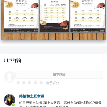
用戶評論
留下評論
給予評分
捲捲和土豆拿鐵
帕里巴黎自助餐 聯上大飯店。高雄自助餐吃到飽CP值最