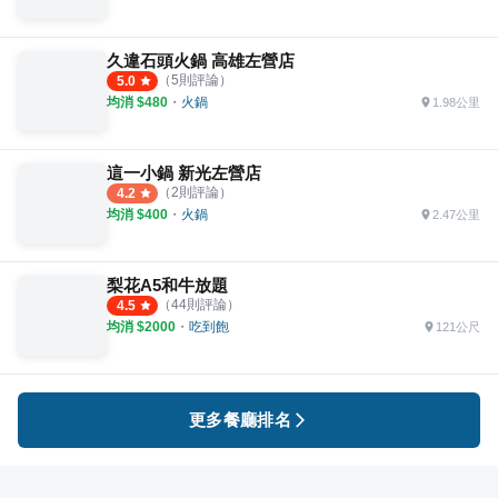
久違石頭火鍋 高雄左營店
（
5
則評論）
5.0
均消 $
480
・
火鍋
1.98公里
這一小鍋 新光左營店
（
2
則評論）
4.2
均消 $
400
・
火鍋
2.47公里
梨花A5和牛放題
（
44
則評論）
4.5
均消 $
2000
・
吃到飽
121公尺
更多餐廳排名