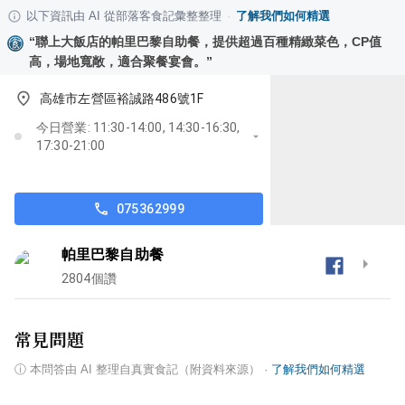
以下資訊由 AI 從部落客食記彙整整理
·
了解我們如何精選
“
聯上大飯店的帕里巴黎自助餐，提供超過百種精緻菜色，CP值
高，場地寬敞，適合聚餐宴會。
”
高雄市左營區裕誠路486號1F
今日營業: 11:30-14:00, 14:30-16:30,
17:30-21:00
075362999
帕里巴黎自助餐
2804
個讚
常見問題
ⓘ
本問答由 AI 整理自真實食記（附資料來源）
·
了解我們如何精選