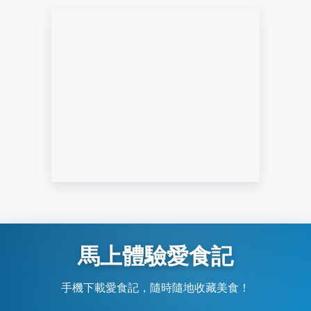
馬上體驗愛食記
手機下載愛食記，隨時隨地收藏美食！