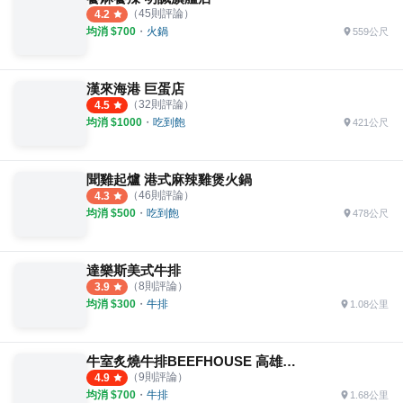
（
45
則評論）
4.2
均消 $
700
・
火鍋
559公尺
漢來海港 巨蛋店
（
32
則評論）
4.5
均消 $
1000
・
吃到飽
421公尺
聞雞起爐 港式麻辣雞煲火鍋
（
46
則評論）
4.3
均消 $
500
・
吃到飽
478公尺
達樂斯美式牛排
（
8
則評論）
3.9
均消 $
300
・
牛排
1.08公里
牛室炙燒牛排BEEFHOUSE 高雄自由店
（
9
則評論）
4.9
均消 $
700
・
牛排
1.68公里