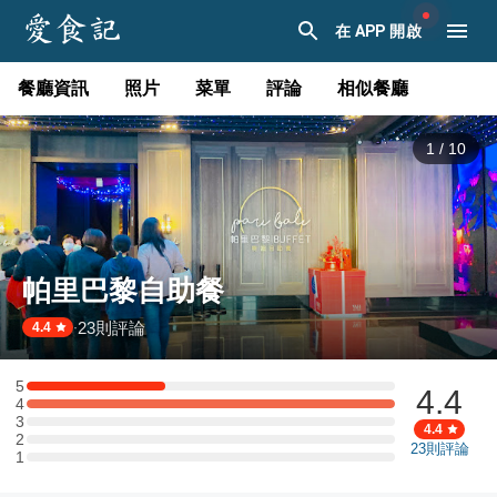
在 APP 開啟
餐廳資訊
照片
菜單
評論
相似餐廳
1
/
10
帕里巴黎自助餐
23
則評論
·
4.4
5
4.4
5 星：3 則評論
4
4 星：8 則評論
3
3 星：0 則評論
4.4
2
2 星：0 則評論
23
則評論
1
1 星：0 則評論