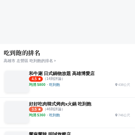
吃到飽的排名
›
高雄市
左營區
吃到飽
的排名
和牛涮 日式鍋物放題 高雄博愛店
（
14
則評論）
4.5
均消 $
800
・
吃到飽
438公尺
好好吃肉韓式烤肉x火鍋 吃到飽
（
46
則評論）
3.5
均消 $
360
・
吃到飽
746公尺
饗麻饗辣 明誠旗艦店