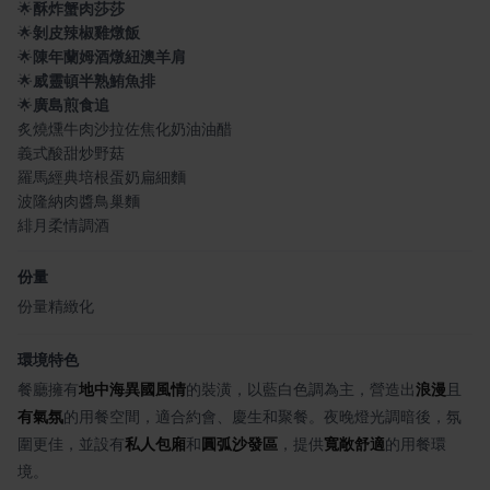
🌟
酥炸蟹肉莎莎
🌟
剝皮辣椒雞燉飯
🌟
陳年蘭姆酒燉紐澳羊肩
🌟
威靈頓半熟鮪魚排
🌟
廣島煎食追
炙燒燻牛肉沙拉佐焦化奶油油醋
義式酸甜炒野菇
羅馬經典培根蛋奶扁細麵
波隆納肉醬鳥巢麵
緋月柔情調酒
份量
份量精緻化
環境特色
餐廳擁有
地中海異國風情
的裝潢，以藍白色調為主，營造出
浪漫
且
有氣氛
的用餐空間，適合約會、慶生和聚餐。夜晚燈光調暗後，氛
圍更佳，並設有
私人包廂
和
圓弧沙發區
，提供
寬敞舒適
的用餐環
境。