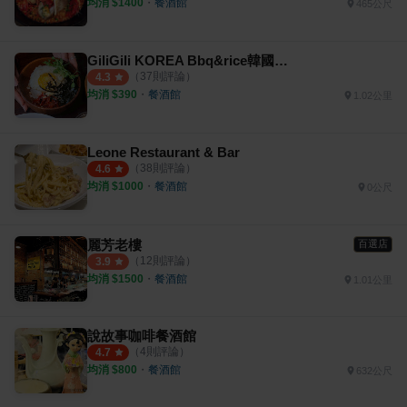
均消 $
1400
・
餐酒館
465公尺
GiliGili KOREA Bbq&rice韓國釜山餐酒館
（
37
則評論）
4.3
均消 $
390
・
餐酒館
1.02公里
Leone Restaurant & Bar
（
38
則評論）
4.6
均消 $
1000
・
餐酒館
0公尺
麗芳老樓
百選店
（
12
則評論）
3.9
均消 $
1500
・
餐酒館
1.01公里
說故事咖啡餐酒館
（
4
則評論）
4.7
均消 $
800
・
餐酒館
632公尺