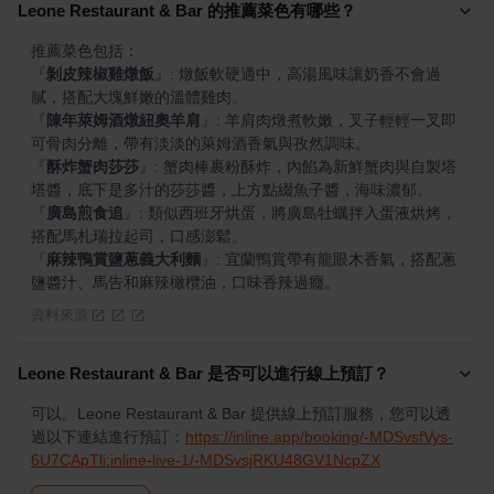
Leone Restaurant & Bar 的推薦菜色有哪些？
『
剝皮辣椒雞燉飯
』
: 燉飯軟硬適中，高湯風味讓奶香不會過
『
陳年萊姆酒燉紐奧羊肩
』
: 羊肩肉燉煮軟嫩，叉子輕輕一叉即
『
酥炸蟹肉莎莎
』
: 蟹肉棒裹粉酥炸，內餡為新鮮蟹肉與自製塔
『
廣島煎食追
』
: 類似西班牙烘蛋，將廣島牡蠣拌入蛋液烘烤，
『
麻辣鴨賞鹽蔥義大利麵
』
: 宜蘭鴨賞帶有龍眼木香氣，搭配蔥
鹽醬汁、馬告和麻辣橄欖油，口味香辣過癮。
資料來源
Leone Restaurant & Bar 是否可以進行線上預訂？
可以。Leone Restaurant & Bar 提供線上預訂服務，您可以透
過以下連結進行預訂：
https://inline.app/booking/-MDSvsfVys-
6U7CApTli:inline-live-1/-MDSvsjRKU48GV1NcpZX