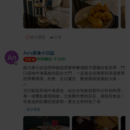
表示讚賞
分享
An's美食小日誌
均消價位: $
1100
5.0
跟大家介紹這間神祕低調奢華餐酒館🥂隱藏在巷弄裡，門
口採地中海風格的藍白大門，一走進去彷彿來到浪漫奢華
的用餐環境，約會、生日慶生、聚會都很推薦給大家𓂃
𓈒𓏸
主打歐陸和地中海菜色，結合在地食材製作出特色料理，
每一道餐點都很精緻，大推酥炸蟹肉莎莎、廣島煎食追！
煎食追的牡蠣也很多顆～實在太有特色了🤤
... 顯示更多