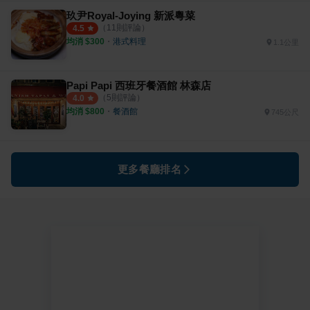
玖尹Royal-Joying 新派粵菜
（
11
則評論）
4.5
均消 $
300
・
港式料理
1.1公里
Papi Papi 西班牙餐酒館 林森店
（
5
則評論）
4.0
均消 $
800
・
餐酒館
745公尺
更多餐廳排名