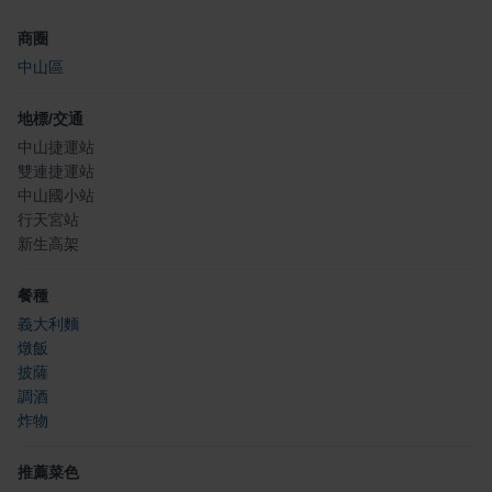
商圈
中山區
地標/交通
中山捷運站
雙連捷運站
中山國小站
行天宮站
新生高架
餐種
義大利麵
燉飯
披薩
調酒
炸物
推薦菜色