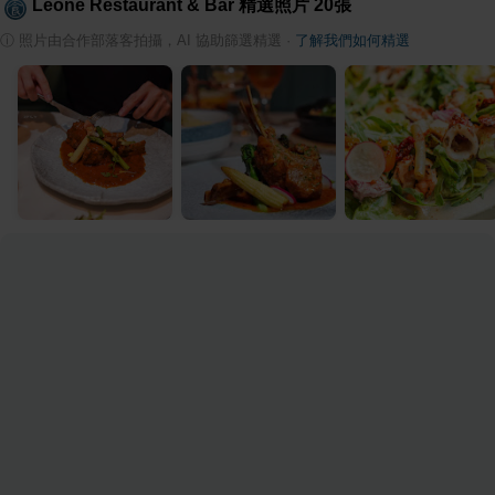
Leone Restaurant & Bar
精選照片
20
張
ⓘ
照片由合作部落客拍攝，AI 協助篩選精選
·
了解我們如何精選