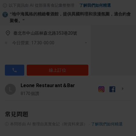
以下資訊由 AI 從部落客食記彙整整理
·
了解我們如何精選
“
地中海風格的精緻餐酒館，提供異國料理和浪漫氛圍，適合約會
聚餐。
”
臺北市中山區林森北路353巷20號
今日營業: 17:30-00:00
線上訂位
Leone Restaurant＆Bar
L
8170
個讚
常見問題
ⓘ
本問答由 AI 整理自真實食記（附資料來源）
·
了解我們如何精選