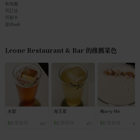
有包廂
可訂位
可刷卡
提供wifi
Leone Restaurant & Bar
的推薦菜色
水梨
海王星
梅arry Me
$
點擊新增
$
點擊新增
$
點擊新增
1
1
1