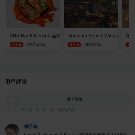
ABV Bar & Kitchen 酒精濃度 地中海餐廳
Gumgum Beer & Wings 雞
微醺
·
140
則評論
·
16
則評論
4.8
4.7
4.5
用戶評論
留下評論
給予評分
橘子狗
Leone Restaurant & Bar 台北雙連美食推薦 中山約會聖