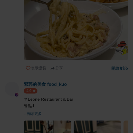
表示讚賞
分享
開啟食記
›
郭郭的美食 food_kuo
4.0
🍴Leone Restaurant & Bar
餐點⬇️
... 顯示更多