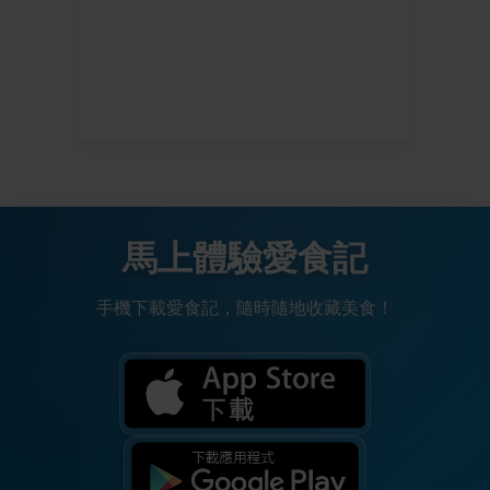
馬上體驗愛食記
手機下載愛食記，隨時隨地收藏美食！