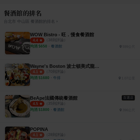
餐酒館的排名
›
台北市
中山區
餐酒館
的排名
WOW Bistro - 旺．慢食餐酒館
（
38
則評論）
4.4
均消 $
650
・
餐酒館
599公尺
Wayne's Boston 波士頓美式龍蝦牛排餐廳
（
70
則評論）
4.1
均消 $
1680
・
牛排
1.07公里
BeApe法國傳統餐酒館
百選店
（
35
則評論）
4.5
均消 $
1800
・
餐酒館
396公尺
POPINA
（
28
則評論）
4.1