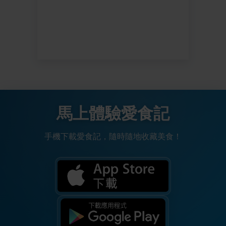
馬上體驗愛食記
手機下載愛食記，隨時隨地收藏美食！