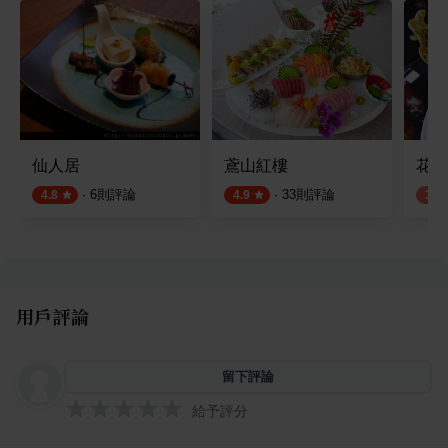
仙人居
鳶山紅樓
花岩
·
6
則評論
·
33
則評論
4.8
4.9
3.8
用戶評論
留下評論
給予評分