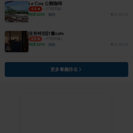
Le Coq 公雞咖啡
（
37
則評論）
4.4
均消 $
200
・
咖啡
37.05公里
沒有特別計畫cafe
（
37
則評論）
3.9
均消 $
250
・
甜點
31.98公里
更多餐廳排名