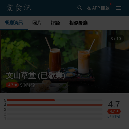
在 APP 開啟
餐廳資訊
照片
評論
相似餐廳
3
/
10
文山草堂 (已歇業)
5
則評論
·
4.7
5
4.7
5 星：1 則評論
4
4 星：2 則評論
3
3 星：0 則評論
4.7
2
2 星：0 則評論
5
則評論
1
1 星：0 則評論