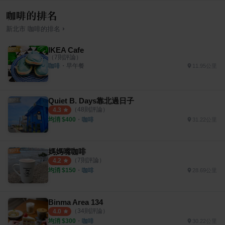
咖啡的排名
›
新北市
咖啡
的排名
IKEA Cafe
（
7
則評論）
咖啡
・
早午餐
11.95公里
Quiet B. Days靠北過日子
（
48
則評論）
4.3
均消 $
400
・
咖啡
31.22公里
媽媽嘴咖啡
（
7
則評論）
4.2
均消 $
150
・
咖啡
28.69公里
Binma Area 134
（
34
則評論）
4.0
均消 $
300
・
咖啡
30.22公里