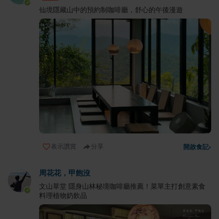
仙境隱藏山中的預約制咖啡廳，舒心的午後漫遊
表示讚賞
分享
開啟食記
›
周花花，甲飽沒
文山草堂 隱身山林秘境咖啡廳推薦！菜單主打創意素食
料理植物奶飲品