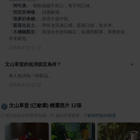
『
烤司康
』
『
西西里檸檬
』
『
燕麥奶拿鐵
』
『
藍莓生起士
』
『
木柵鐵觀音
』
: 茶湯水色琥珀略紅，味濃而醇厚，厚實焙味，
非常耐泡。
資料來源
文山草堂的低消規定為何？
每人低消為一杯飲品。
資料來源
文山草堂 (已歇業)
精選照片
12
張
ⓘ
照片由合作部落客拍攝，AI 協助篩選精選
·
了解我們如何精選