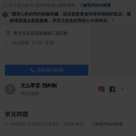
以下資訊由 AI 從部落客食記彙整整理
·
了解我們如何精選
“
隱身山林的預約制咖啡廳，提供創意素食料理與植物奶飲品，幽
靜環境適合家庭聚餐，享受天然食材與舒心午後時光。
”
新北市石碇區碇格路二段2號
今日營業: 12:30-18:00
0933615950
文山草堂-預約制
文
9625
個讚
常見問題
ⓘ
本問答由 AI 整理自真實食記（附資料來源）
·
了解我們如何精選