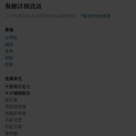
餐廳詳細資訊
ⓘ
以下資訊由 AI 從部落客食記彙整整理
·
了解我們如何精選
餐種
台灣茶
咖啡
蔬食
甜點
輕食
推薦菜色
🌟
藍莓生起士
🌟
木柵鐵觀音
烤司康
西西里檸檬
燕麥奶拿鐵
石碇豆漿
石碇豆腐
紫米飯