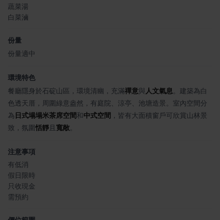
蔬菜湯
白菜滷
份量
份量適中
環境特色
餐廳隱身於石碇山區，環境清幽，充滿
禪意
與
人文氣息
。建築為白
色透天厝，周圍綠意盎然，有庭院、涼亭、池塘造景。室內空間分
為
日式塌塌米茶席空間
和
中式空間
，皆有大面積窗戶可欣賞山林景
致，氛圍
恬靜
且
寬敞
。
注意事項
有低消
假日限時
只收現金
需預約
價位範圍