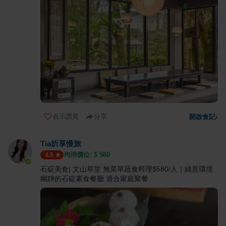
表示讚賞
分享
開啟食記
›
Tia妡享慢旅
均消價位: $
580
4.5
石碇美食| 文山草堂 無菜單蔬食料理$580/人｜綠意環境
幽靜的石碇素食餐廳 適合家庭聚餐