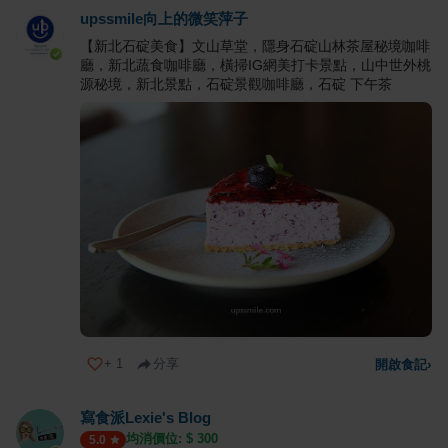
upssmile向上的微笑萍子
【新北石碇美食】文山草堂，隱身石碇山林茶屋秘境咖啡
廳，新北蔬食咖啡廳，橫掃IG網美打卡景點，山中世外桃
源秘境，新北景點，石碇景觀咖啡廳，石碇 下午茶
+
1
分享
開啟食記
›
寫食派Lexie's Blog
均消價位: $
300
5.0