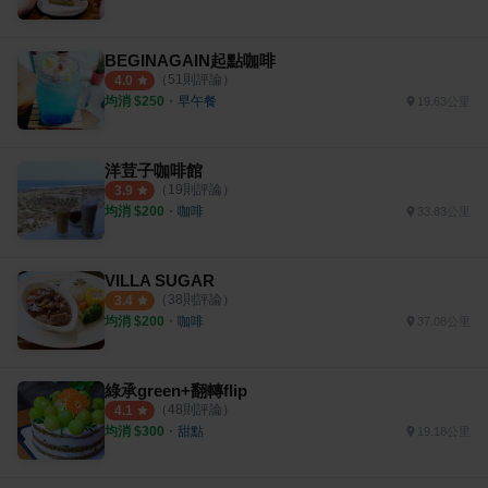
BEGINAGAIN起點咖啡
（
51
則評論）
4.0
均消 $
250
・
早午餐
19.63公里
洋荳子咖啡館
（
19
則評論）
3.9
均消 $
200
・
咖啡
33.83公里
VILLA SUGAR
（
38
則評論）
3.4
均消 $
200
・
咖啡
37.08公里
綠承green+翻轉flip
（
48
則評論）
4.1
均消 $
300
・
甜點
19.18公里