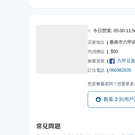
今日營業: 05:00-11:5
臺南市六甲區
店家地址
|
$
50
均消價位
|
六甲豆
臉書頁面
|
066982835
訂位電話
|
您是餐廳老闆？想要更多
觀看
2
則用戶
常見問題