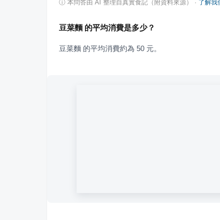
ⓘ
本問答由 AI 整理自真實食記（附資料來源）
·
了解我
豆菜麵 的平均消費是多少？
豆菜麵 的平均消費約為 50 元。