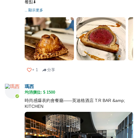
餐點⬇️
... 顯示更多
+
1
分享
瑪西
均消價位: $
1500
時尚感爆表約會餐廳——英迪格酒店 T.R BAR &amp;
KITCHEN