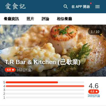
在 APP 開啟
餐廳資訊
照片
評論
相似餐廳
1
/
10
T.R Bar & Kitchen (已歇業)
16
則評論
·
4.6
5
4.6
5 星：2 則評論
4
4 星：3 則評論
3
3 星：0 則評論
4.6
2
2 星：0 則評論
16
則評論
1
1 星：0 則評論