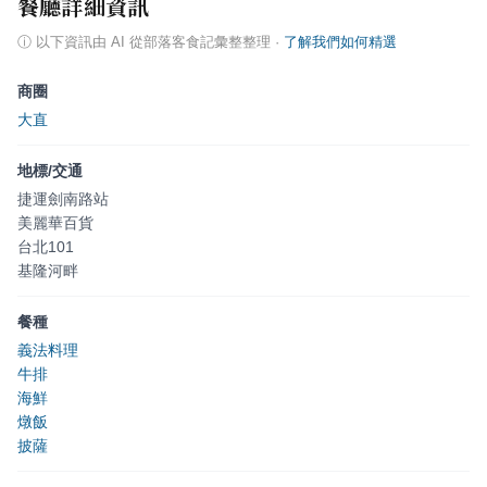
餐廳詳細資訊
ⓘ
以下資訊由 AI 從部落客食記彙整整理
·
了解我們如何精選
商圈
大直
地標/交通
捷運劍南路站
美麗華百貨
台北101
基隆河畔
餐種
義法料理
牛排
海鮮
燉飯
披薩