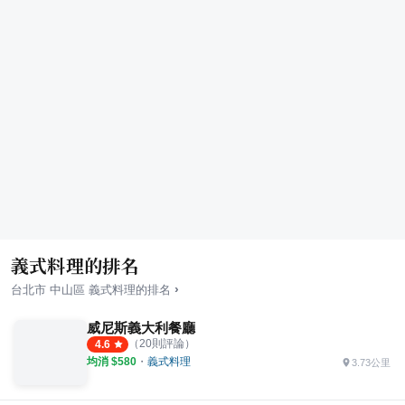
義式料理的排名
›
台北市
中山區
義式料理
的排名
威尼斯義大利餐廳
（
20
則評論）
4.6
均消 $
580
・
義式料理
3.73公里