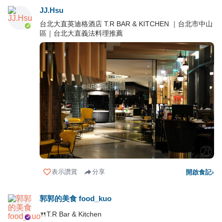
JJ.Hsu
台北大直英迪格酒店 T.R BAR & KITCHEN ｜台北市中山
區｜台北大直義法料理推薦
表示讚賞
分享
開啟食記
›
郭郭的美食 food_kuo
🍴T.R Bar & Kitchen