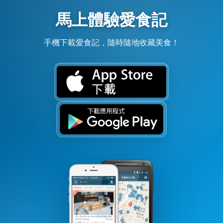
馬上體驗愛食記
手機下載愛食記，隨時隨地收藏美食！