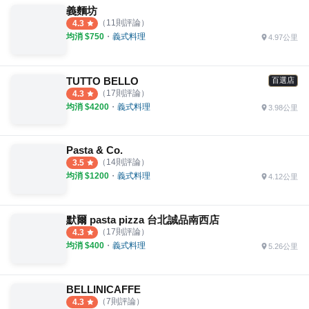
義麵坊
（
11
則評論）
4.3
均消 $
750
・
義式料理
4.97公里
TUTTO BELLO
百選店
（
17
則評論）
4.3
均消 $
4200
・
義式料理
3.98公里
Pasta & Co.
（
14
則評論）
3.5
均消 $
1200
・
義式料理
4.12公里
默爾 pasta pizza 台北誠品南西店
（
17
則評論）
4.3
均消 $
400
・
義式料理
5.26公里
BELLINICAFFE
（
7
則評論）
4.3