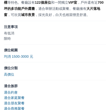
構
等特色。餐廳設有
122個座位
和一間獨立
VIP室
，戶外還有近
700
坪的多功能戶外露臺
，適合舉辦活動或聚餐。餐廳擁有
大片落地
窗
，可欣賞
城市夜景
，採光良好，白天也相當愜意舒適。
注意事項
有低消
限時
價位範圍
均消 1500-3000 元
價位分類
高價位
適合族群
適合約會
適合家庭聚餐
適合朋友聚餐
適合商務聚餐