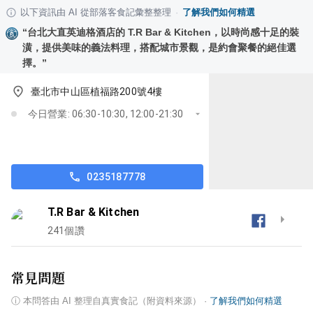
以下資訊由 AI 從部落客食記彙整整理
·
了解我們如何精選
“
台北大直英迪格酒店的 T.R Bar & Kitchen，以時尚感十足的裝
潢，提供美味的義法料理，搭配城市景觀，是約會聚餐的絕佳選
擇。
”
臺北市中山區植福路200號4樓
今日營業: 06:30-10:30, 12:00-21:30
0235187778
T.R Bar & Kitchen
241
個讚
常見問題
ⓘ
本問答由 AI 整理自真實食記（附資料來源）
·
了解我們如何精選