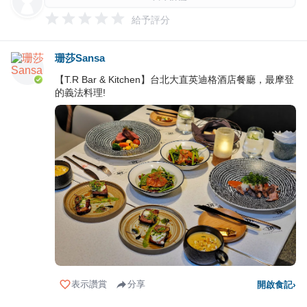
給予評分
珊莎Sansa
【T.R Bar & Kitchen】台北大直英迪格酒店餐廳，最摩登
的義法料理!
表示讚賞
分享
開啟食記
›