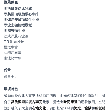
推薦菜色
🌟
西班牙伊比利豬
🌟
美國頂級肋眼心牛排
🌟
爐烤美國頂級牛小排
🌟
波士頓龍蝦燉飯
🌟
威靈頓牛排
法式洋蔥花濃湯
T.R 凱薩沙拉
慢燉牛舌
焦糖烤布蕾
南法烤章魚
份量
份量十足
環境特色
餐廳位於台北大直英迪格酒店四樓，由知名建築師姚仁喜設計，融
合了
當代藝術
與
復古磚瓦
元素，營造出
時尚摩登
的用餐氛圍。空間
設計融入了大直的
在地文化
，例如基隆河畔的
漁燈
、
龍鱗
和
船板結