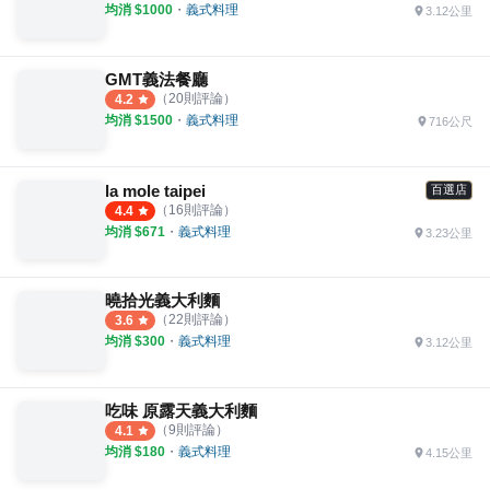
均消 $
1000
・
義式料理
3.12公里
GMT義法餐廳
（
20
則評論）
4.2
均消 $
1500
・
義式料理
716公尺
la mole taipei
百選店
（
16
則評論）
4.4
均消 $
671
・
義式料理
3.23公里
曉拾光義大利麵
（
22
則評論）
3.6
均消 $
300
・
義式料理
3.12公里
吃味 原露天義大利麵
（
9
則評論）
4.1
均消 $
180
・
義式料理
4.15公里