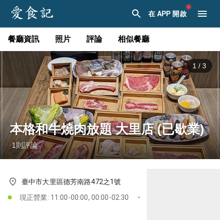
在 APP 開啟
餐廳資訊
照片
評論
相似餐廳
1
/
3
本格和牛燒肉放題 大里店 (已歇業)
1
則評論
·
臺中市大里區德芳南路472之1號
現正營業: 11:00-00:00, 00:00-02:30