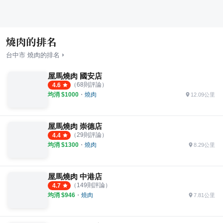
燒肉的排名
›
台中市
燒肉
的排名
屋馬燒肉 國安店
（
68
則評論）
4.6
均消 $
1000
・
燒肉
12.09公里
屋馬燒肉 崇德店
（
29
則評論）
4.4
均消 $
1300
・
燒肉
8.29公里
屋馬燒肉 中港店
（
149
則評論）
4.7
均消 $
946
・
燒肉
7.81公里