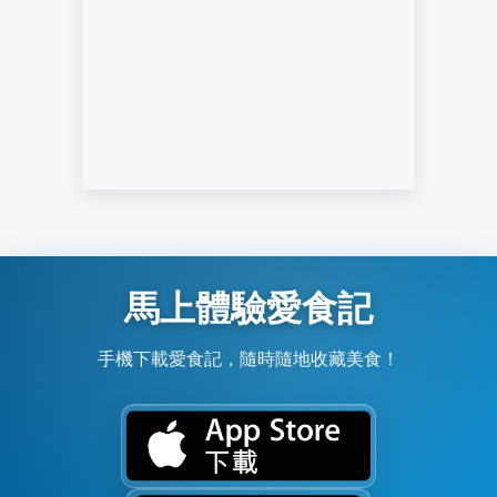
馬上體驗愛食記
手機下載愛食記，隨時隨地收藏美食！