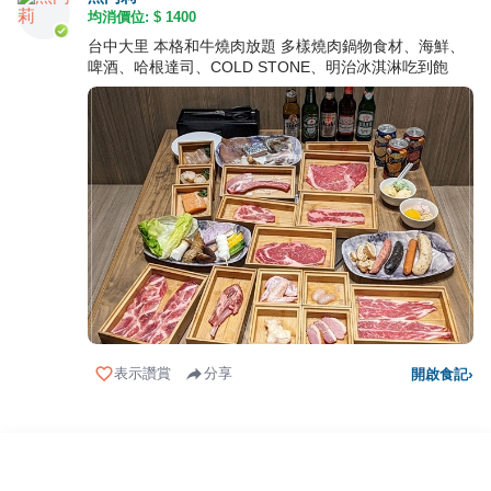
均消價位: $
1400
台中大里 本格和牛燒肉放題 多樣燒肉鍋物食材、海鮮、
啤酒、哈根達司、COLD STONE、明治冰淇淋吃到飽
表示讚賞
分享
開啟食記
›