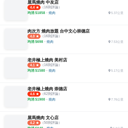
屋馬燒肉 中友店
（
16
則評論）
4.4
均消 $
1858
・
燒肉
5.37公里
肉次方 燒肉放題 台中文心崇德店
（
16
則評論）
4.0
均消 $
698
・
燒肉
7.53公里
老井極上燒肉 美村店
（
16
則評論）
4.1
均消 $
1580
・
燒肉
5.17公里
老井極上燒肉 崇德店
（
62
則評論）
4.6
均消 $
1900
・
燒肉
7.76公里
屋馬燒肉 文心店
（
50
則評論）
4.2