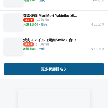
均消 $
940
・
燒肉
6.3公里
森森燒肉 MoriMori Yakiniku 洲際店
（
10
則評論）
4.4
均消 $
1000
・
燒肉
9.21公里
焼肉スマイル（燒肉Smile）台中一中店
（
10
則評論）
4.2
均消 $
500
・
燒肉
4.91公里
更多餐廳排名