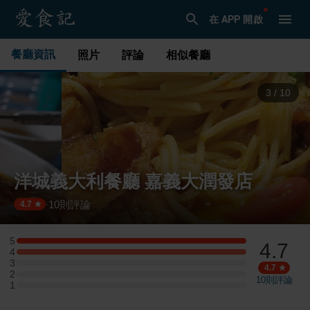
在 APP 開啟
餐廳資訊
照片
評論
相似餐廳
3
/
10
洋城義大利餐廳 嘉義大潤發店
10
則評論
·
4.7
5
4.7
5 星：4 則評論
4
4 星：4 則評論
3
3 星：0 則評論
4.7
2
2 星：0 則評論
10
則評論
1
1 星：0 則評論