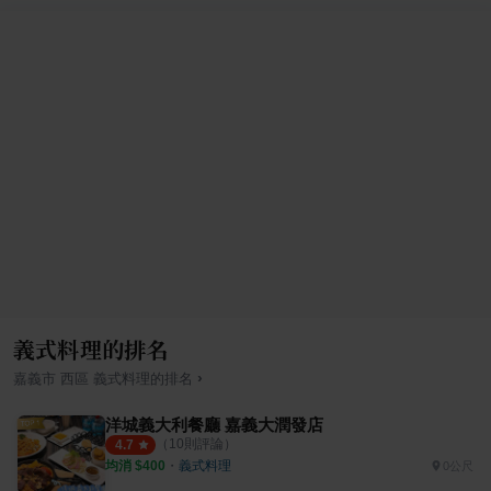
義式料理的排名
›
嘉義市
西區
義式料理
的排名
洋城義大利餐廳 嘉義大潤發店
（
10
則評論）
4.7
均消 $
400
・
義式料理
0公尺