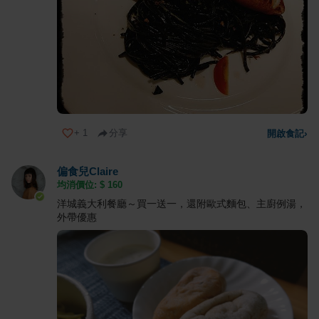
+
1
分享
開啟食記
›
偏食兒Claire
均消價位: $
160
洋城義大利餐廳～買一送一，還附歐式麵包、主廚例湯，
外帶優惠