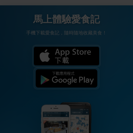
馬上體驗愛食記
手機下載愛食記，隨時隨地收藏美食！