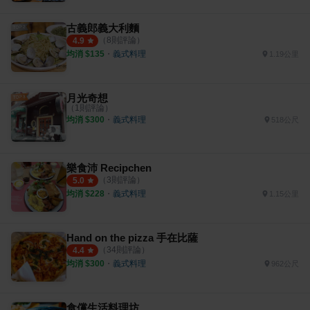
古義郎義大利麵
（
8
則評論）
4.9
均消 $
135
・
義式料理
1.19公里
月光奇想
（
1
則評論）
均消 $
300
・
義式料理
518公尺
樂食沛 Recipchen
（
3
則評論）
5.0
均消 $
228
・
義式料理
1.15公里
Hand on the pizza 手在比薩
（
34
則評論）
4.4
均消 $
300
・
義式料理
962公尺
食儻生活料理坊