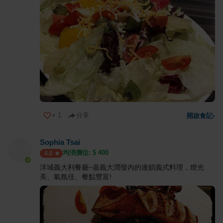
+
1
分享
開啟食記
›
Sophia Tsai
均消價位: $
400
4.0
洋城義大利餐廳~嘉義大潤發內的連鎖義式料理，燈光
美、氣氛佳、餐點豐富!