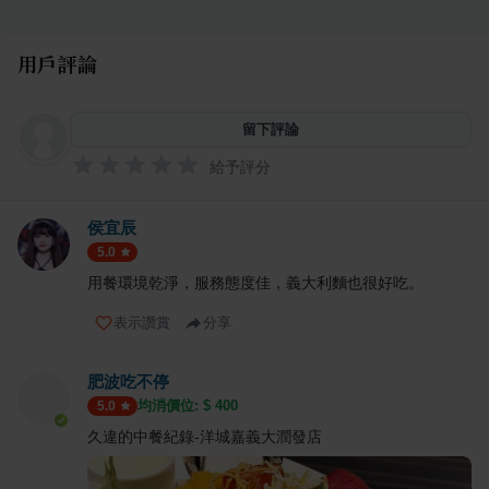
用戶評論
留下評論
給予評分
侯宜辰
5.0
用餐環境乾淨，服務態度佳，義大利麵也很好吃。
表示讚賞
分享
肥波吃不停
均消價位: $
400
5.0
久違的中餐紀錄-洋城嘉義大潤發店