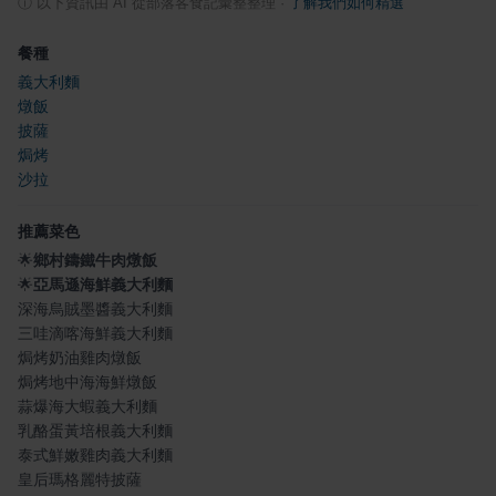
ⓘ
以下資訊由 AI 從部落客食記彙整整理
·
了解我們如何精選
餐種
義大利麵
燉飯
披薩
焗烤
沙拉
推薦菜色
🌟
鄉村鑄鐵牛肉燉飯
🌟
亞馬遜海鮮義大利麵
深海烏賊墨醬義大利麵
三哇滴喀海鮮義大利麵
焗烤奶油雞肉燉飯
焗烤地中海海鮮燉飯
蒜爆海大蝦義大利麵
乳酪蛋黃培根義大利麵
泰式鮮嫩雞肉義大利麵
皇后瑪格麗特披薩