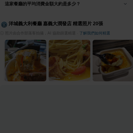
這家餐廳的平均消費金額大約是多少？
洋城義大利餐廳 嘉義大潤發店
精選照片
20
張
ⓘ
照片由合作部落客拍攝，AI 協助篩選精選
·
了解我們如何精選