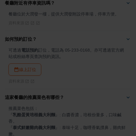
餐廳附近有停車資訊嗎？
餐廳位於大潤發一樓，提供大潤發附設停車場，停車方便。
資料來源
如何預約訂位？
可透過
電話預約
訂位，電話為 05-233-0168。亦可透過官方網
站或粉絲專頁查詢預約資訊。
線上訂位
資料來源
這家餐廳的推薦菜色有哪些？
『
乳酪蛋黃培根義大利麵
』
: 白醬香濃，培根份量多，口味鹹
『
泰式鮮嫩雞肉義大利麵
』
: 泰味十足，咖哩香氣撲鼻，雞肉鮮