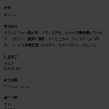
份量
份量十足
環境特色
餐廳裝潢風格為
鄉村風
，搭配木質元素，營造出
溫馨舒適
的用餐氛
圍。空間設計上
挑高
且
寬敞
，座位類型多樣，適合不同人數的聚
會。入口處有
鳥籠造型
的吸睛裝飾，整體環境明亮，適合拍照。
注意事項
有低消
服務費10%
價位範圍
均消 200-400 元
價位分類
平價