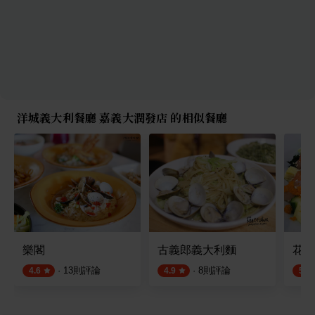
洋城義大利餐廳 嘉義大潤發店 的相似餐廳
樂閣
古義郎義大利麵
花樂
·
13
則評論
·
8
則評論
4.6
4.9
5.0