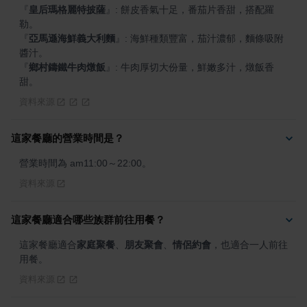
『
皇后瑪格麗特披薩
』
: 餅皮香氣十足，番茄片香甜，搭配羅
『
亞馬遜海鮮義大利麵
』
: 海鮮種類豐富，茄汁濃郁，麵條吸附
『
鄉村鑄鐵牛肉燉飯
』
: 牛肉厚切大份量，鮮嫩多汁，燉飯香
甜。
資料來源
這家餐廳的營業時間是？
營業時間為 am11:00～22:00。
資料來源
這家餐廳適合哪些族群前往用餐？
這家餐廳適合
家庭聚餐
、
朋友聚會
、
情侶約會
，也適合一人前往
用餐。
資料來源