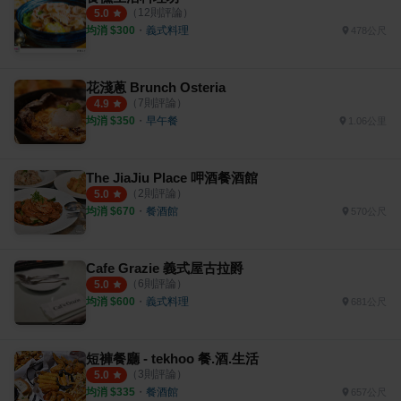
（
12
則評論）
5.0
均消 $
300
・
義式料理
478公尺
花淺蔥 Brunch Osteria
（
7
則評論）
4.9
均消 $
350
・
早午餐
1.06公里
The JiaJiu Place 呷酒餐酒館
（
2
則評論）
5.0
均消 $
670
・
餐酒館
570公尺
Cafe Grazie 義式屋古拉爵
（
6
則評論）
5.0
均消 $
600
・
義式料理
681公尺
短褲餐廳 - tekhoo 餐.酒.生活
（
3
則評論）
5.0
均消 $
335
・
餐酒館
657公尺