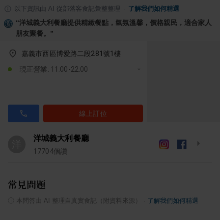
以下資訊由 AI 從部落客食記彙整整理
·
了解我們如何精選
“
洋城義大利餐廳提供精緻餐點，氣氛溫馨，價格親民，適合家人
朋友聚餐。
”
嘉義市西區博愛路二段281號1樓
現正營業: 11:00-22:00
線上訂位
洋城義大利餐廳
洋
17704
個讚
常見問題
ⓘ
本問答由 AI 整理自真實食記（附資料來源）
·
了解我們如何精選