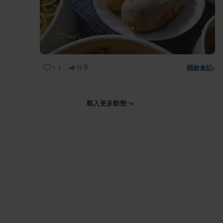
+
1
分享
開啟食記
›
載入更多動態