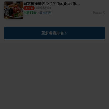
日本橋海鮮丼つじ半 Tsujihan 微風信義店
（
59
則評論）
4.5
均消 $
999
・
日本料理
218公尺
更多餐廳排名