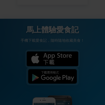
馬上體驗愛食記
手機下載愛食記，隨時隨地收藏美食！