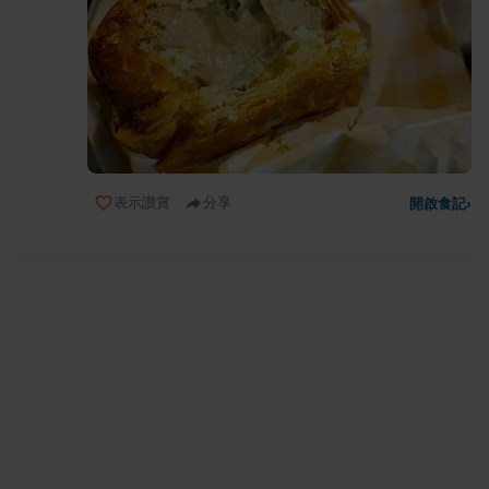
表示讚賞
分享
開啟食記
›