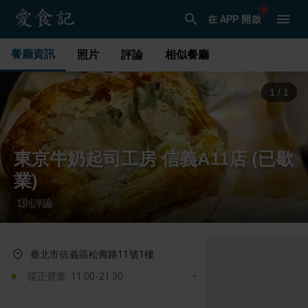
在 APP 開啟
餐廳資訊
照片
評論
相似餐廳
1
/
1
東京牛奶起司工房 信義A11店 (已歇
業)
1
則評論
·
臺北市信義區松壽路11號1樓
現正營業: 11:00-21:30