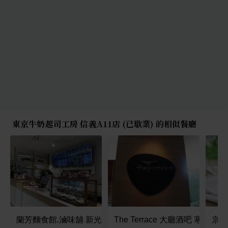
東京牛奶起司工房 信義A11店 (已歇業) 的相似餐廳
蘭芳麵食館.滷味舖 新光三越A8店
The Terrace 大廳酒吧 寒舍艾
京都