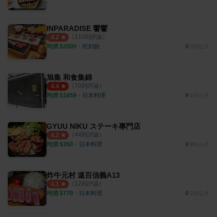
INPARADISE 饗饗
（
110
則評論）
4.2
均消 $
2000
・
吃到飽
253公尺
旭集 和食集錦
（
70
則評論）
4.4
均消 $
1859
・
日本料理
192公尺
GYUU NIKU ステーキ專門店
（
44
則評論）
4.2
均消 $
350
・
日本料理
891公尺
炸牛元村 遠百信義A13
（
12
則評論）
4.1
均消 $
770
・
日本料理
192公尺