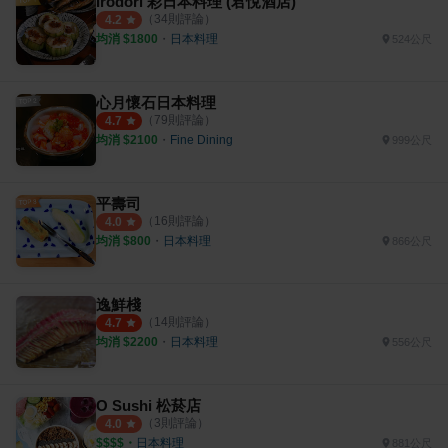
Irodori 彩日本料理 (君悅酒店)
（
34
則評論）
4.2
均消 $
1800
・
日本料理
524公尺
心月懷石日本料理
（
79
則評論）
4.7
均消 $
2100
・
Fine Dining
999公尺
平壽司
（
16
則評論）
4.0
均消 $
800
・
日本料理
866公尺
逸鮮棧
（
14
則評論）
4.7
均消 $
2200
・
日本料理
556公尺
O Sushi 松菸店
（
3
則評論）
4.0
$$$$
・
日本料理
881公尺