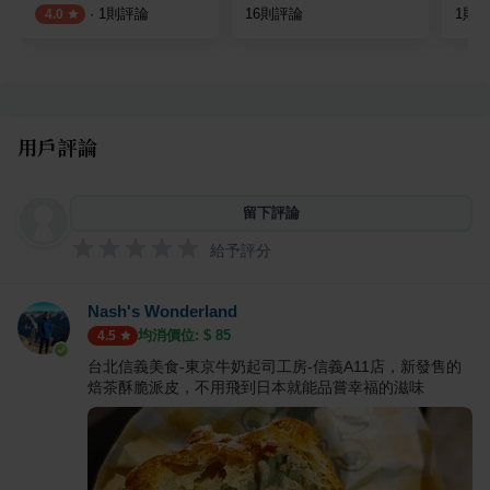
·
1
則評論
16
則評論
1
則
4.0
用戶評論
留下評論
給予評分
Nash's Wonderland
均消價位: $
85
4.5
台北信義美食-東京牛奶起司工房-信義A11店，新發售的
焙茶酥脆派皮，不用飛到日本就能品嘗幸福的滋味