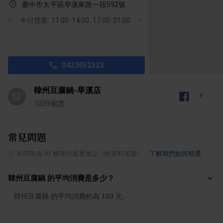
臺中市太平區旱溪東路一段592號
今日營業: 11:00-14:00, 17:00-21:00
0423952323
韓州豆腐鍋-旱溪店
韓
1039
個讚
常見問題
ⓘ
本問答由 AI 整理自真實食記（附資料來源）
·
了解我們如何精選
韓州豆腐鍋 的平均消費是多少？
韓州豆腐鍋 的平均消費約為 180 元。