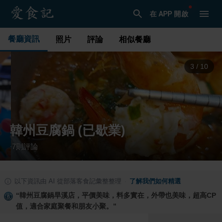
在 APP 開啟
餐廳資訊
照片
評論
相似餐廳
3
/
10
韓州豆腐鍋 (已歇業)
7
則評論
·
以下資訊由 AI 從部落客食記彙整整理
·
了解我們如何精選
“
韓州豆腐鍋旱溪店，平價美味，料多實在，外帶也美味，超高CP
值，適合家庭聚餐和朋友小聚。
”