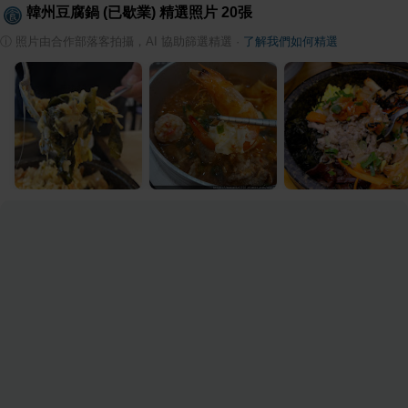
韓州豆腐鍋 (已歇業)
精選照片
20
張
ⓘ
照片由合作部落客拍攝，AI 協助篩選精選
·
了解我們如何精選