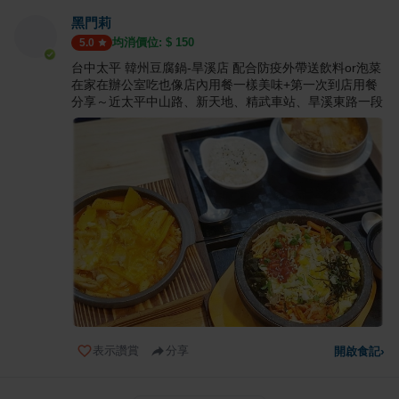
黑門莉
均消價位: $
150
5.0
台中太平 韓州豆腐鍋-旱溪店 配合防疫外帶送飲料or泡菜
在家在辦公室吃也像店內用餐一樣美味+第一次到店用餐
分享～近太平中山路、新天地、精武車站、旱溪東路一段
表示讚賞
分享
開啟食記
›