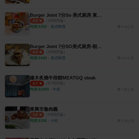
Burger Joint 7分So 美式廚房 東海店
（
16
則評論）
4.0
均消 $
350
・
美式料理
9.44公里
Burger Joint 7分SO美式厨房-朝富店
（
29
則評論）
4.0
均消 $
440
・
美式料理
6.91公里
橡木炙燒牛排館MEATGQ steak
（
67
則評論）
4.7
均消 $
2000
・
牛排
7.36公里
東興市魯肉義
（
43
則評論）
3.8
均消 $
100
・
小吃
3.28公里