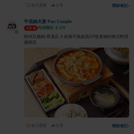
表示讚賞
分享
開啟食記
›
平底鍋夫妻 Pan Couple
均消價位: $
170
4.5
韓州豆腐鍋-旱溪店 X 經典不敗超高CP值著稱的韓式料理
連鎖店
表示讚賞
分享
開啟食記
›