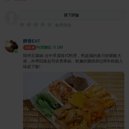
留下評論
給予評分
靜香EAT
均消價位: $
180
4.0
韓州豆腐鍋-台中旱溪韓式料理，料超滿的春川炒雞飯大
推，外帶回家起司依舊牽絲，軟嫩的雞肉和Q彈年糕都入
味超下飯!