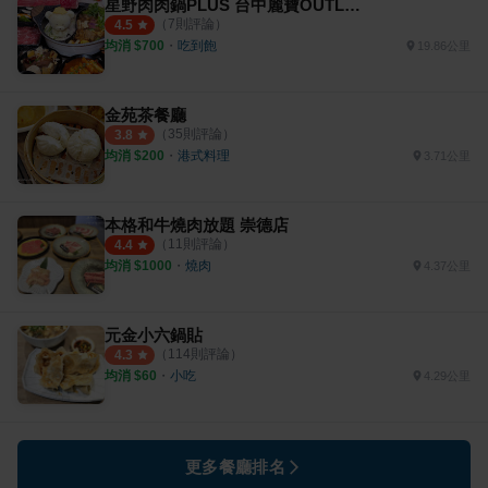
星野肉肉鍋PLUS 台中麗寶OUTLET店
（
7
則評論）
4.5
均消 $
700
・
吃到飽
19.86公里
金苑茶餐廳
（
35
則評論）
3.8
均消 $
200
・
港式料理
3.71公里
本格和牛燒肉放題 崇德店
（
11
則評論）
4.4
均消 $
1000
・
燒肉
4.37公里
元金小六鍋貼
（
114
則評論）
4.3
均消 $
60
・
小吃
4.29公里
更多餐廳排名