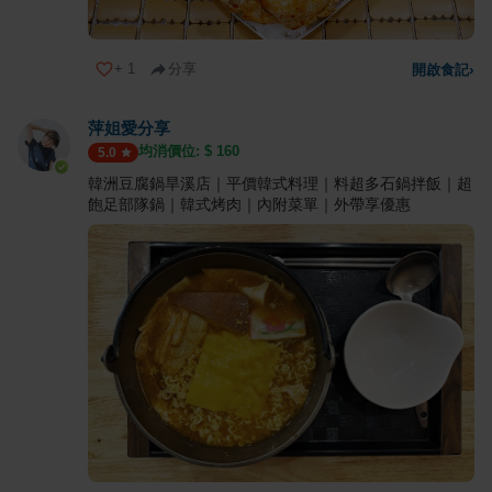
+
1
分享
開啟食記
›
萍姐愛分享
均消價位: $
160
5.0
韓洲豆腐鍋旱溪店｜平價韓式料理｜料超多石鍋拌飯｜超
飽足部隊鍋｜韓式烤肉｜內附菜單｜外帶享優惠