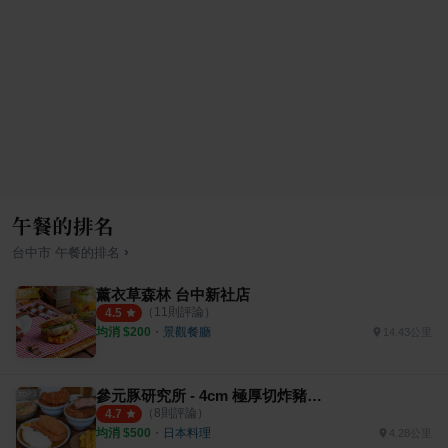
午餐的排名
›
台中市
午餐
的排名
薰衣草森林 台中新社店
（
11
則評論）
4.5
均消 $
200
・
景觀餐廳
14.43公里
參元豚研究所 - 4cm 極厚切炸豬排專売
（
8
則評論）
4.7
均消 $
500
・
日本料理
4.28公里