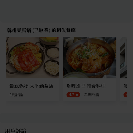
韓州豆腐鍋 (已歇業) 的相似餐廳
最親鍋物 太平勤益店
掰哩掰哩 韓食料理
釜山
4
則評論
·
21
則評論
4.7
4.5
用戶評論