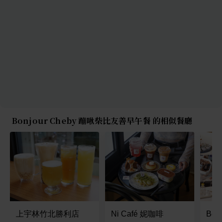
Bonjour Cheby 蹦啾柴比友善早午餐 的相似餐廳
上宇林竹北勝利店
Ni Café 妮咖啡
Be