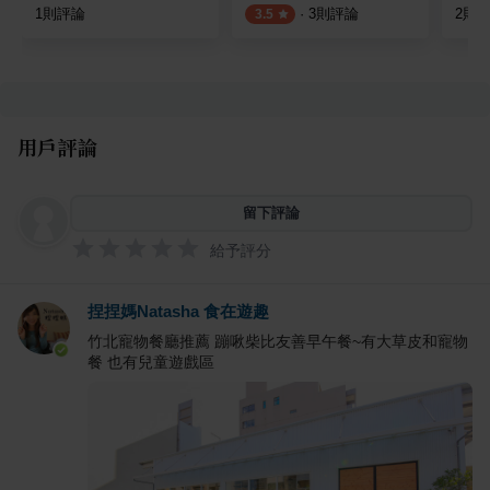
1
則評論
·
3
則評論
2
則
3.5
用戶評論
留下評論
給予評分
捏捏媽Natasha 食在遊趣
竹北寵物餐廳推薦 蹦啾柴比友善早午餐~有大草皮和寵物
餐 也有兒童遊戲區