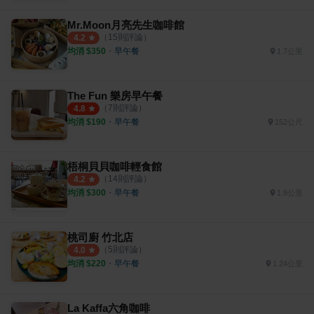
Mr.Moon月亮先生咖啡館
（
15
則評論）
4.2
均消 $
350
・
早午餐
1.7公里
The Fun 樂房早午餐
（
7
則評論）
4.8
均消 $
190
・
早午餐
152公尺
梧桐貝貝咖啡輕食館
（
14
則評論）
4.2
均消 $
300
・
早午餐
1.9公里
桃司廚 竹北店
（
5
則評論）
4.0
均消 $
220
・
早午餐
1.24公里
La Kaffa六角咖啡