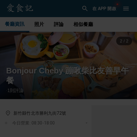
在 APP 開啟
餐廳資訊
照片
評論
相似餐廳
1
/
2
Bonjour Cheby 蹦啾柴比友善早午
餐
1
則評論
·
新竹縣竹北市勝利九街72號
今日營業: 08:30-18:00