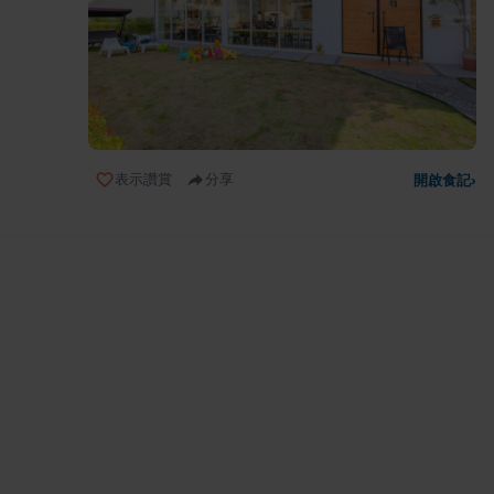
表示讚賞
分享
開啟食記
›