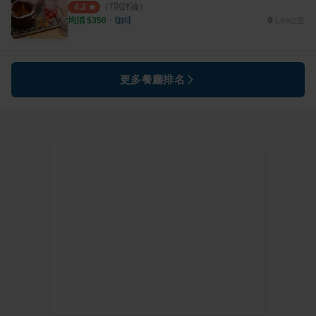
（
7
則評論）
4.2
均消 $
350
・
咖啡
1.69公里
更多餐廳排名