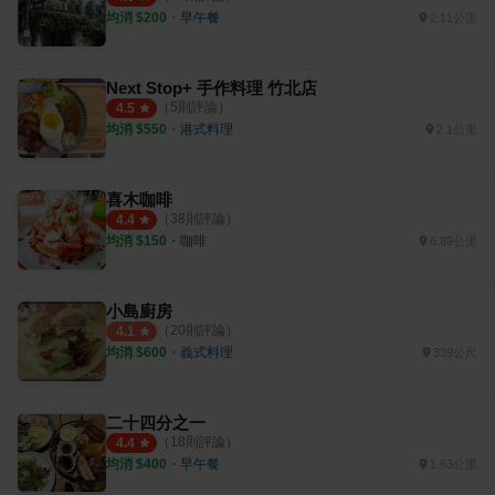
均消 $
200
・
早午餐
2.11公里
Next Stop+ 手作料理 竹北店
（
5
則評論）
4.5
均消 $
550
・
港式料理
2.1公里
喜木咖啡
（
38
則評論）
4.4
均消 $
150
・
咖啡
6.89公里
小島廚房
（
20
則評論）
4.1
均消 $
600
・
義式料理
339公尺
二十四分之一
（
18
則評論）
4.4
均消 $
400
・
早午餐
1.63公里