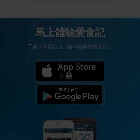
馬上體驗愛食記
手機下載愛食記，隨時隨地收藏美食！