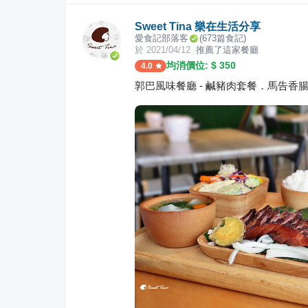
Sweet Tina 樂在生活分享
愛食記部落客
(
673
篇食記)
於
2021/04/12
推薦了這家餐廳
均消價位: $
350
4.0
郭巴風味餐廳 - 鹹豬肉套餐．馬告香腸