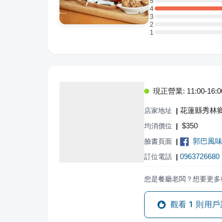
5
5 星：0 則評論
4
4 星：1 則評論
3
3 星：0 則評論
2
2 星：0 則評論
1
1 星：0 則評論
現正營業: 11:00-16:0
花蓮縣秀林
店家地址
|
$
350
均消價位
|
郭巴風味
臉書頁面
|
0963726680
訂位電話
|
您是餐廳老闆？想要更多
觀看
1
則用戶