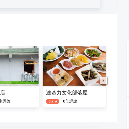
店
達基力文化部落屋
海・燒
則評論
·
8
則評論
1
則評論
3.7