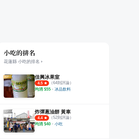
小吃的排名
花蓮縣
小吃
的排名
›
佳興冰果室
（
64
則評論）
4.5
均消 $
55
・
冰品飲料
肉｜預約制精緻燒肉
小好美hao-mei廚房
中村
·
13
則評論
4.5
5.0
炸彈蔥油餅 黃車
（
52
則評論）
4.4
均消 $
40
・
小吃