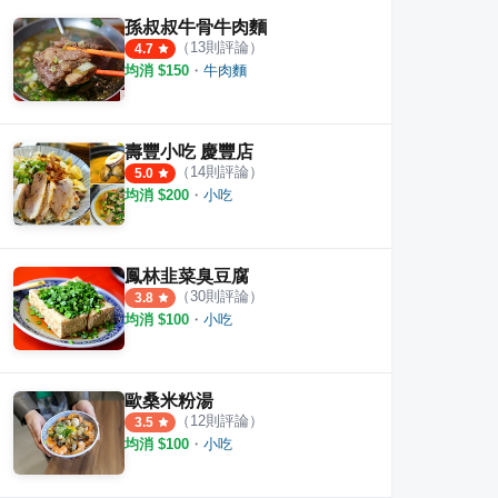
孫叔叔牛骨牛肉麵
（
13
則評論）
4.7
均消 $
150
・
牛肉麵
壽豐小吃 慶豐店
（
14
則評論）
5.0
均消 $
200
・
小吃
鳳林韭菜臭豆腐
（
30
則評論）
3.8
均消 $
100
・
小吃
歐桑米粉湯
（
12
則評論）
3.5
均消 $
100
・
小吃