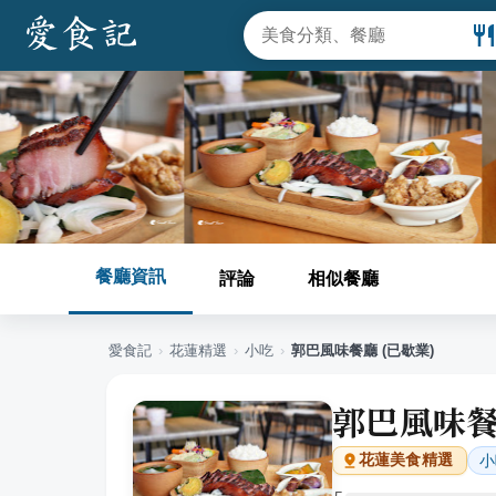
餐廳資訊
評論
相似餐廳
愛食記
›
花蓮
精選
›
小吃
›
郭巴風味餐廳 (已歇業)
郭巴風味餐
小
花蓮
美食精選