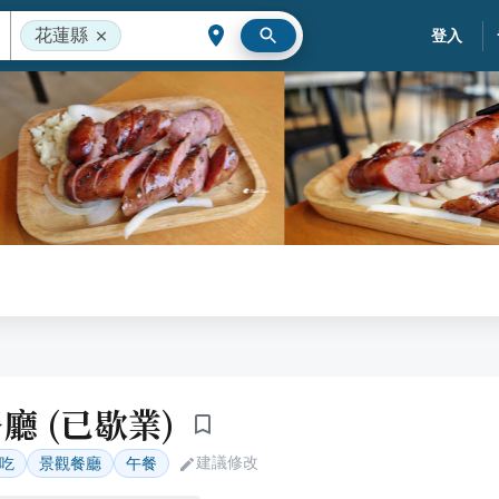
花蓮縣
登入
廳 (已歇業)
建議修改
吃
景觀餐廳
午餐