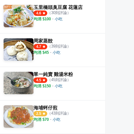
玉里橋頭臭豆腐 花蓮店
（
30
則評論）
4.6
均消 $
100
・
小吃
周家蒸餃
（
39
則評論）
4.7
均消 $
45
・
小吃
單一純賣 雞湯米粉
（
45
則評論）
4.5
均消 $
150
・
小吃
海埔蚵仔煎
（
43
則評論）
2.5
均消 $
70
・
小吃