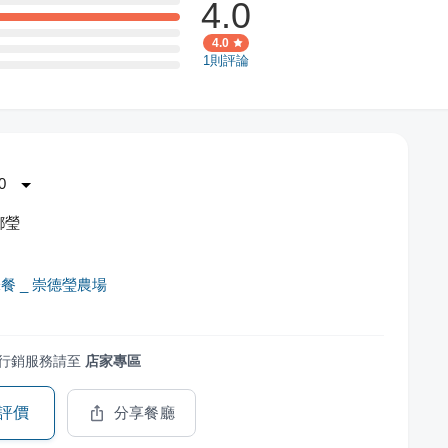
4.0
4.0
1
則評論
0
鄉瑩
餐 _ 崇德瑩農場
行銷服務請至
店家專區
評價
分享餐廳