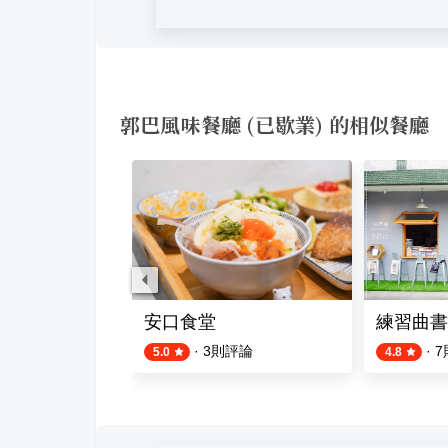
郭巴風味餐廳 (已歇業) 的相似餐廳
廳
安口食堂
練習曲書
評論
·
3
則評論
·
7
5.0
4.8