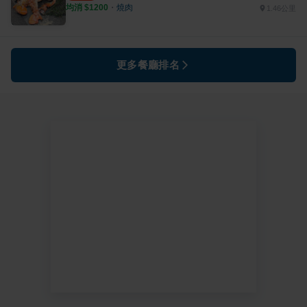
均消 $
1200
・
燒肉
1.46公里
更多餐廳排名