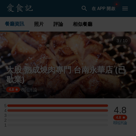
在 APP 開啟
餐廳資訊
照片
評論
相似餐廳
3
/
10
大股 熟成燒肉專門 台南永華店 (已
歇業)
8
則評論
·
4.8
5
4.8
5 星：2 則評論
4
4 星：2 則評論
3
3 星：0 則評論
4.8
2
2 星：0 則評論
8
則評論
1
1 星：0 則評論