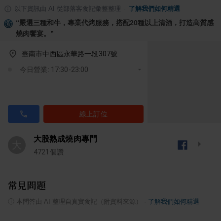
以下資訊由 AI 從部落客食記彙整整理
·
了解我們如何精選
“
嚴選三種和牛，專業代烤服務，搭配20種以上清酒，打造高質感
燒肉饗宴。
”
臺南市中西區永華路一段307號
今日營業: 17:30-23:00
線上訂位
大股熟成燒肉專門
大
4721
個讚
常見問題
ⓘ
本問答由 AI 整理自真實食記（附資料來源）
·
了解我們如何精選