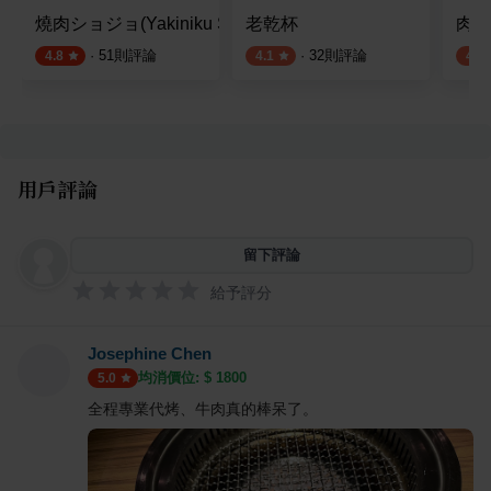
燒肉ショジョ(Yakiniku SHOJO)
老乾杯
肉慾
·
51
則評論
·
32
則評論
4.8
4.1
4.2
用戶評論
留下評論
給予評分
Josephine Chen
均消價位: $
1800
5.0
全程專業代烤、牛肉真的棒呆了。