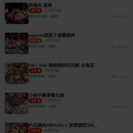
肕燒肉.酒肆
（
24
則評論）
4.7
均消 $
1000
・
燒肉
2.08公里
oganna黑瓶子酒藏燒肉
（
7
則評論）
4.1
均消 $
500
・
燒肉
1.82公里
Oh ! Yaki 精緻燒肉吃到飽 台南店
（
8
則評論）
5.0
均消 $
600
・
燒肉
1.14公里
小綿羊藥膳養生鍋
（
14
則評論）
4.8
均消 $
600
・
火鍋
1.52公里
灼花燒肉HIBANA × 深煙酒吧SHINEN
（
6
則評論）
5.0