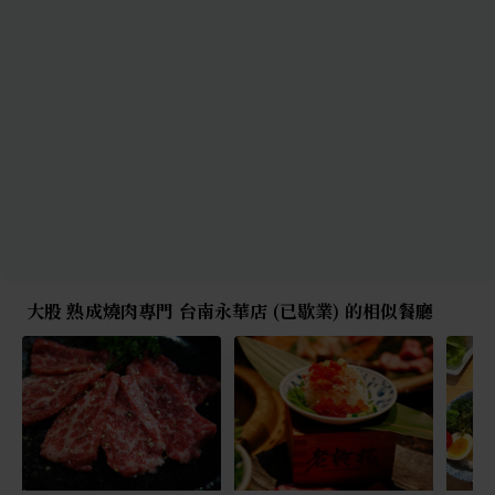
大股 熟成燒肉專門 台南永華店 (已歇業) 的相似餐廳