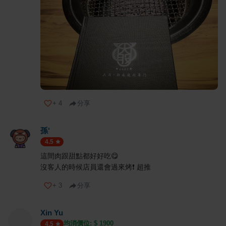
+
4
分享
孫‘
4.5
這間肉跟甜點都好好吃😋
沒客人的時候店員還會過來烤❗️ 超推
+
3
分享
Xin Yu
均消價位: $
1900
4.5