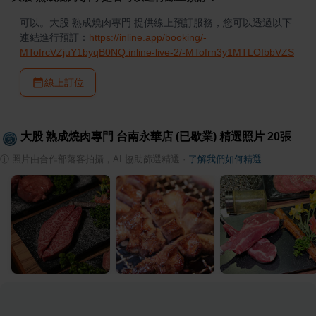
可以。大股 熟成燒肉專門 提供線上預訂服務，您可以透過以下
連結進行預訂：
https://inline.app/booking/-
MTofrcVZjuY1byqB0NQ:inline-live-2/-MTofrn3y1MTLOIbbVZS
線上訂位
大股 熟成燒肉專門 台南永華店 (已歇業)
精選照片
20
張
ⓘ
照片由合作部落客拍攝，AI 協助篩選精選
·
了解我們如何精選