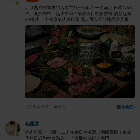
大股熟成燒肉專門店內主打三種和牛一次滿足,日本Ａ5和
牛、澳洲和牛、熟成牛肉！清酒牆自動販賣機,酒類超過
20種以上.全程專業代烤服務,讓人可以舒服地品嘗美食！
表示讚賞
分享
開啟食記
›
花露露
燒肉推薦 全台唯一二十多種日本清酒自動販賣機！桌邊
代烤日式和牛太滿足。 「大股熟成燒肉專門」