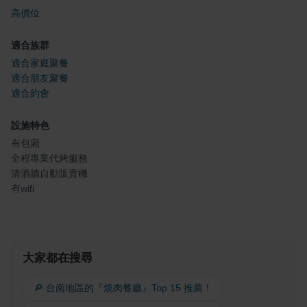
高價位
適合族群
適合家庭聚餐
適合朋友聚餐
適合約會
設施特色
有包廂
全程專業代烤服務
清酒牆自動販賣機
有wifi
大家都在搜尋
🔎 台南地區的『燒肉餐廳』Top 15 推薦！