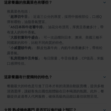
這家餐廳的推薦菜色有哪些？
『
超厚切牛舌
』
: 近逼三公分的厚度，採用中後根部位，口感Q
『
A5日本和牛老饕牛排
』
: 油花分布漂亮，厚實且香嫩多汁，帶
『
大股初嘗和牛盛合
』
: 可一次品嚐到日本、澳洲、美國三種不
『
小威靈頓牛肉
』
: 酥皮包裹牛肉，內餡牛肉香嫩多汁，帶有松
『
私房照燒牛舌丼飯
』
: 每日限量，牛舌份量多，CP值高，米飯
口感彈性佳。
這家餐廳有什麼獨特的特色？
餐廳最大的特色是引進了日本才有的清酒自動販賣機，提供多種
清酒選擇，讓顧客免出國也能體驗在日本喝酒的氛圍。此外，餐
廳提供桌邊專人代烤服務，確保高級肉品能以最佳狀態呈現。
大股 熟成燒肉專門 是否可以進行線上預訂？