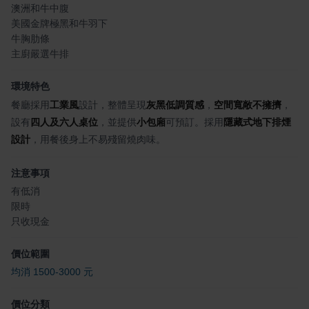
澳洲和牛中腹
美國金牌極黑和牛羽下
牛胸肋條
主廚嚴選牛排
環境特色
餐廳採用
工業風
設計，整體呈現
灰黑低調質感
，
空間寬敞不擁擠
，
設有
四人及六人桌位
，並提供
小包廂
可預訂。採用
隱藏式地下排煙
設計
，用餐後身上不易殘留燒肉味。
注意事項
有低消
限時
只收現金
價位範圍
均消 1500-3000 元
價位分類