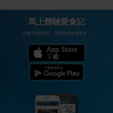
馬上體驗愛食記
手機下載愛食記，隨時隨地收藏美食！