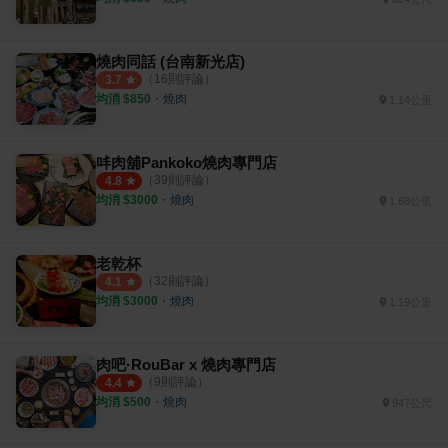
燒肉同話 (台南新光店)
（
16
則評論）
3.7
均消 $
850
・
燒肉
1.14公里
㕩肉舖Pankoko燒肉專門店
（
39
則評論）
4.8
均消 $
3000
・
燒肉
1.68公里
老乾杯
（
32
則評論）
4.1
均消 $
3000
・
燒肉
1.19公里
肉吧·RouBar x 燒肉專門店
（
9
則評論）
4.4
均消 $
500
・
燒肉
947公尺