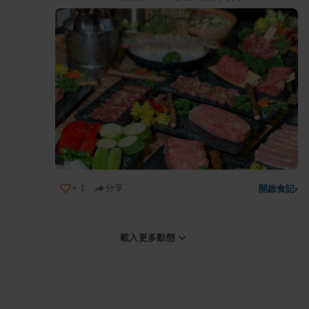
+
1
分享
開啟食記
›
載入更多動態