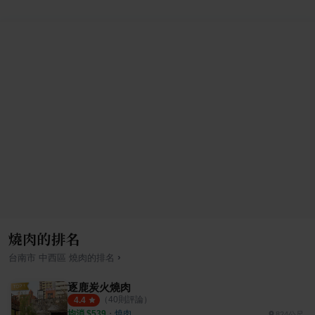
燒肉的排名
›
台南市
中西區
燒肉
的排名
逐鹿炭火燒肉
（
40
則評論）
4.4
均消 $
539
・
燒肉
824公尺