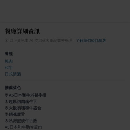
餐廳詳細資訊
ⓘ
以下資訊由 AI 從部落客食記彙整整理
·
了解我們如何精選
餐種
燒肉
和牛
日式清酒
推薦菜色
🌟
A5日本和牛老饕牛排
🌟
超厚切銷魂牛舌
🌟
大股初嚐和牛盛合
🌟
銷魂鹿舌
🌟
私房照燒牛舌飯
A5日本和牛肋脊蓋肉