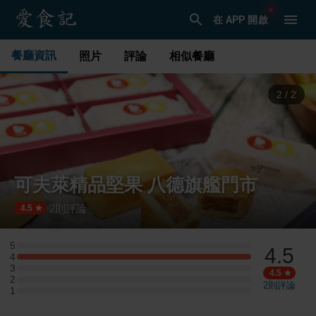
在 APP 開啟
餐廳資訊
照片
評論
相似餐廳
1
/
2
可夫萊精品堅果 八德旗艦門市
2
則評論
·
4.5
5
4.5
5 星：0 則評論
4
4 星：1 則評論
3
3 星：0 則評論
4.5
2
2 星：0 則評論
2
則評論
1
1 星：0 則評論