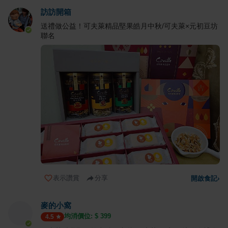
訪訪開箱
送禮做公益！可夫萊精品堅果皓月中秋/可夫萊×元初豆坊
聯名
表示讚賞
分享
開啟食記
›
麥的小窩
均消價位: $
399
4.5