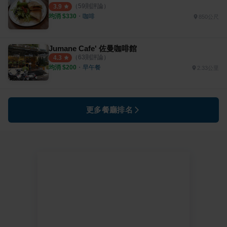
（
59
則評論）
3.9
均消 $
330
・
咖啡
850公尺
Jumane Cafe' 佐曼咖啡館
（
63
則評論）
4.3
均消 $
200
・
早午餐
2.33公里
更多餐廳排名