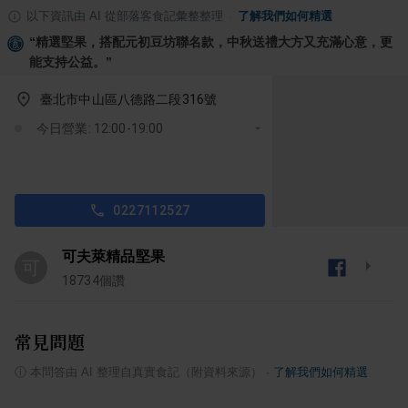
以下資訊由 AI 從部落客食記彙整整理
·
了解我們如何精選
“
精選堅果，搭配元初豆坊聯名款，中秋送禮大方又充滿心意，更
能支持公益。
”
臺北市中山區八德路二段316號
今日營業: 12:00-19:00
0227112527
可夫萊精品堅果
可
18734
個讚
常見問題
ⓘ
本問答由 AI 整理自真實食記（附資料來源）
·
了解我們如何精選