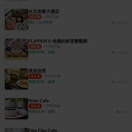
台北老爺大酒店
（
9
則評論）
4.0
$$$
・
日本料理
2.15公里
FLIPPER'S 奇蹟的舒芙蕾鬆餅
（
47
則評論）
3.9
均消 $
250
・
甜點
2.32公里
浪浪別哭
（
47
則評論）
4.4
均消 $
250
・
咖啡
1.85公里
Hoto Cafe
（
78
則評論）
4.4
均消 $
170
・
咖啡
2公里
Fika Fika Cafe