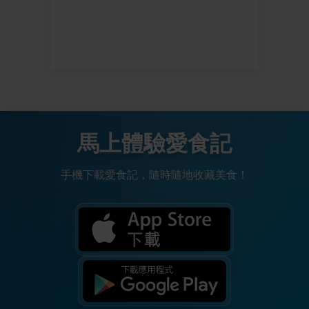
馬上體驗愛食記
手機下載愛食記，隨時隨地收藏美食！