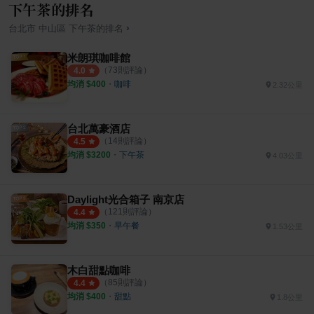
下午茶的排名
›
台北市
中山區
下午茶
的排名
米朗琪咖啡館
（
73
則評論）
4.0
均消 $
400
・
咖啡
2.32公里
台北萬豪酒店
（
14
則評論）
4.5
均消 $
3200
・
下午茶
4.03公里
Daylight光合箱子 南京店
（
121
則評論）
4.4
均消 $
350
・
早午餐
1.53公里
木白甜點咖啡
（
85
則評論）
4.4
均消 $
400
・
甜點
1.8公里