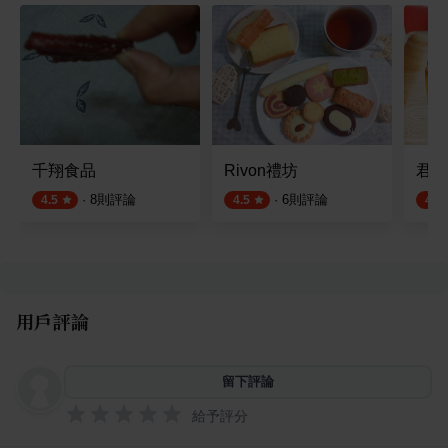
千翔食品
Rivon禮坊
君城
·
8
則評論
·
6
則評論
4.5
4.5
4.5
用戶評論
留下評論
給予評分