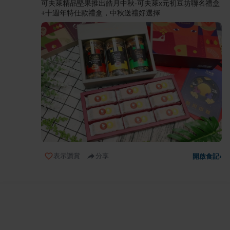
可夫萊精品堅果推出皓月中秋-可夫萊x元初豆坊聯名禮盒
+十週年特仕款禮盒，中秋送禮好選擇
表示讚賞
分享
開啟食記
›