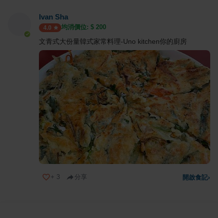
Ivan Sha
均消價位: $
200
4.0
文青式大份量韓式家常料理-Uno kitchen你的廚房
+
3
分享
開啟食記
›