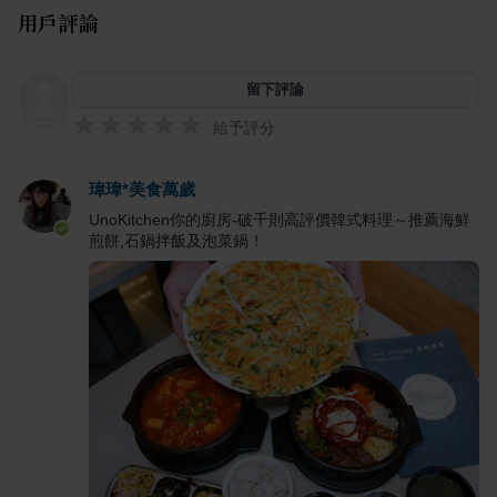
用戶評論
留下評論
給予評分
瑋瑋*美食萬歲
UnoKitchen你的廚房-破千則高評價韓式料理～推薦海鮮
煎餅,石鍋拌飯及泡菜鍋！