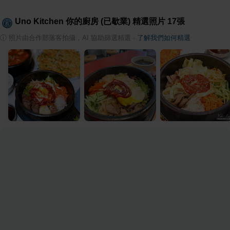
Uno Kitchen 你的廚房 (已歇業)
精選照片
17
張
ⓘ
照片由合作部落客拍攝，AI 協助篩選精選
·
了解我們如何精選