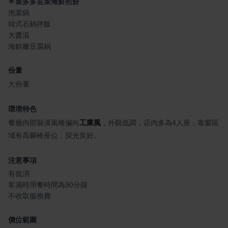
🌟
菜多多韭菜海鮮煎餅
泡菜鍋
韓式石鍋拌飯
大醬湯
海鮮嫩豆腐鍋
份量
大份量
環境特色
餐廳內部裝潢風格偏向
工業風
，外觀低調，店內多為4人座，靠窗區
域有高腳椅座位，採光良好。
注意事項
有低消
客滿時用餐時間為90分鐘
不收取服務費
價位範圍