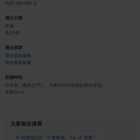
均消 200-400 元
價位分類
平價
高CP值
適合族群
適合朋友聚餐
適合家庭聚餐
設施特色
可停車（機車店門口，汽車SOGO周邊收費停車場）
免費Wi-Fi
大家都在搜尋
🔎 桃園地區的『午餐餐廳』Top 15 推薦！