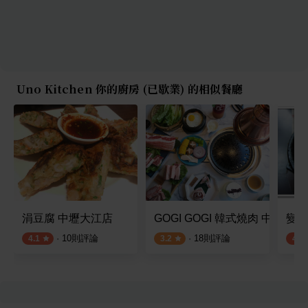
Uno Kitchen 你的廚房 (已歇業) 的相似餐廳
涓豆腐 中壢大江店
GOGI GOGI 韓式燒肉 中壢店
變色
·
10
則評論
·
18
則評論
4.1
3.2
4.0