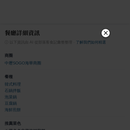
餐廳詳細資訊
ⓘ
以下資訊由 AI 從部落客食記彙整整理
·
了解我們如何精選
商圈
中壢SOGO海華商圈
餐種
韓式料理
石鍋拌飯
泡菜鍋
豆腐鍋
海鮮煎餅
推薦菜色