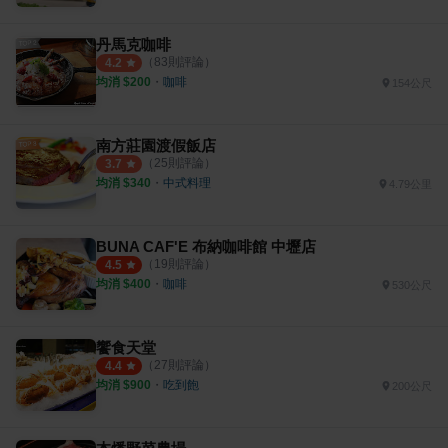
丹馬克咖啡
（
83
則評論）
4.2
均消 $
200
・
咖啡
154公尺
南方莊園渡假飯店
（
25
則評論）
3.7
均消 $
340
・
中式料理
4.79公里
BUNA CAF'E 布納咖啡館 中壢店
（
19
則評論）
4.5
均消 $
400
・
咖啡
530公尺
饗食天堂
（
27
則評論）
4.4
均消 $
900
・
吃到飽
200公尺