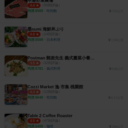
本燔野菜農場
（
50
則評論）
4.4
均消 $
500
・
吃到飽
715公尺
墨sumi 海鮮丼ぶり
（
14
則評論）
4.8
均消 $
500
・
日本料理
1.06公里
Postman 郵差先生 義式臺菜小餐館 義式餐酒館
（
32
則評論）
3.5
均消 $
781
・
義式料理
538公尺
Cozzi Market 逸·市集 桃園館
（
12
則評論）
4.3
均消 $
640
・
吃到飽
6.17公里
Table 2 Coffee Roaster
（
47
則評論）
4.5
均消 $
400
・
咖啡
398公尺