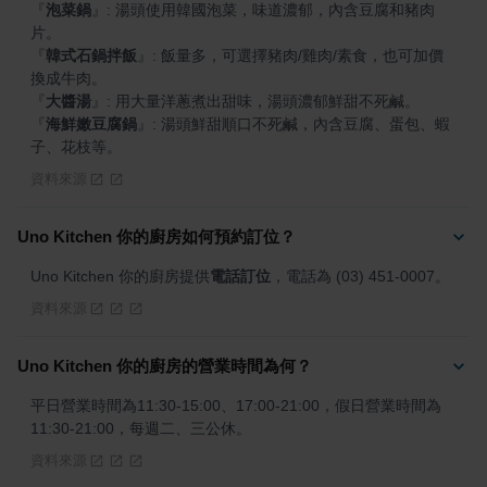
『
泡菜鍋
』
: 湯頭使用韓國泡菜，味道濃郁，內含豆腐和豬肉
『
韓式石鍋拌飯
』
: 飯量多，可選擇豬肉/雞肉/素食，也可加價
『
大醬湯
』
『
海鮮嫩豆腐鍋
』
: 湯頭鮮甜順口不死鹹，內含豆腐、蛋包、蝦
子、花枝等。
資料來源
Uno Kitchen 你的廚房如何預約訂位？
Uno Kitchen 你的廚房提供
電話訂位
，電話為 (03) 451-0007。
資料來源
Uno Kitchen 你的廚房的營業時間為何？
平日營業時間為11:30-15:00、17:00-21:00，假日營業時間為
11:30-21:00，每週二、三公休。
資料來源