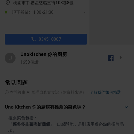
桃園市中壢區慈惠三街108巷8號
現正營業: 11:30-21:30
034510007
Unokitchen 你的廚房
U
1658
個讚
常見問題
ⓘ
本問答由 AI 整理自真實食記（附資料來源）
·
了解我們如何精選
Uno Kitchen 你的廚房有推薦的菜色嗎？
『
菜多多韭菜海鮮煎餅
』
: 口感酥脆，是到店用餐必點的招牌品