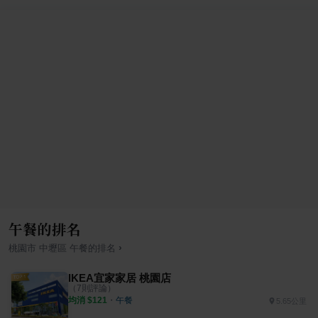
午餐的排名
›
桃園市
中壢區
午餐
的排名
IKEA宜家家居 桃園店
（
7
則評論）
均消 $
121
・
午餐
5.65公里