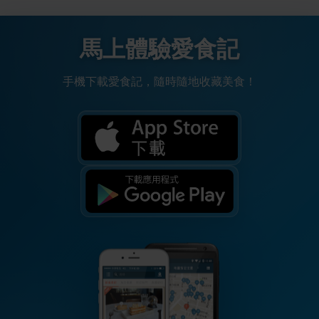
馬上體驗愛食記
手機下載愛食記，隨時隨地收藏美食！