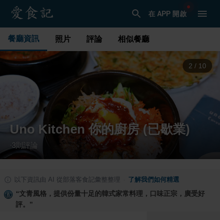
在 APP 開啟
餐廳資訊
照片
評論
相似餐廳
3
/
10
Uno Kitchen 你的廚房 (已歇業)
3
則評論
·
以下資訊由 AI 從部落客食記彙整整理
·
了解我們如何精選
“
文青風格，提供份量十足的韓式家常料理，口味正宗，廣受好
評。
”