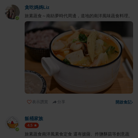
貪吃媽媽Liz
旅素蔬食～南紡夢時代周邊，道地的南洋風味蔬食料理。
表示讚賞
分享
開啟食記
›
飯桶家族
4.5
旅素蔬食南洋風素食定食 還有披薩、炸鹽酥菇等創意蔬