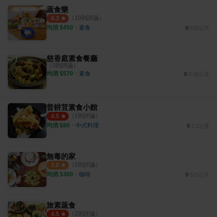
蔬食樂
（
10
則評論）
4.3
均消 $
450
・
素食
632公尺
慈香庭素食餐廳
（
3
則評論）
均消 $
570
・
素食
2.36公里
普耕荳素食小館
（
1
則評論）
4.5
均消 $
80
・
中式料理
2.2公里
無毒的家
（
2
則評論）
3.0
均消 $
300
・
咖啡
571公尺
旅素蔬食
（
2
則評論）
4.5