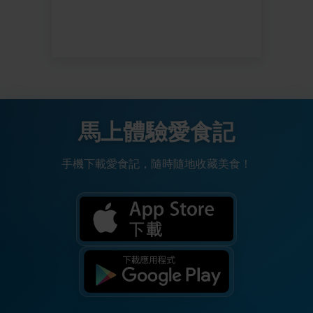
馬上體驗愛食記
手機下載愛食記，隨時隨地收藏美食！