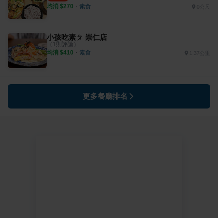
均消 $
270
・
素食
0公尺
小孩吃素ㄆ 崇仁店
（
1
則評論）
均消 $
410
・
素食
1.37公里
更多餐廳排名