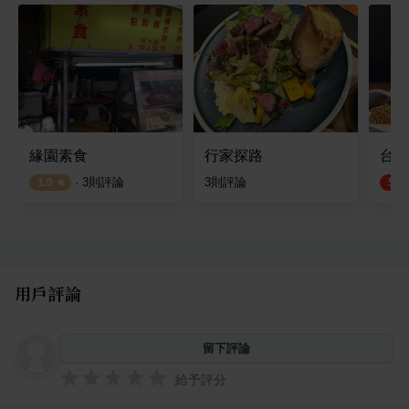
緣園素食
行家探路
台南
·
3
則評論
3
則評論
1.0
5.0
用戶評論
留下評論
給予評分