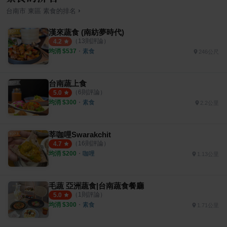
›
台南市
東區
素食
的排名
漢來蔬食 (南紡夢時代)
（
13
則評論）
4.2
均消 $
537
・
素食
246公尺
台南蔬上食
（
6
則評論）
5.0
均消 $
300
・
素食
2.2公里
莘咖哩Swarakchit
（
16
則評論）
4.7
均消 $
200
・
咖哩
1.13公里
毛蔬 亞洲蔬食|台南蔬食餐廳
（
1
則評論）
5.0
均消 $
300
・
素食
1.71公里