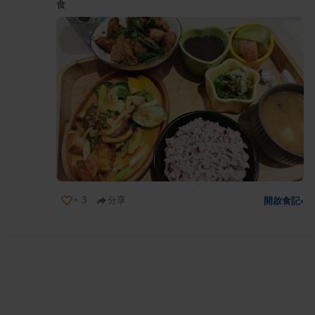
食
+
3
分享
開啟食記
›