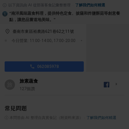
以下資訊由 AI 從部落客食記彙整整理
·
了解我們如何精選
“
南洋風味蔬食料理，提供特色定食、披薩和炸鹽酥菇等創意餐
點，讓您品嘗道地美味。
”
臺南市東區裕農路621巷62之11號
今日營業: 11:00-14:00, 17:00-20:00
062085978
旅素蔬食
旅
127
個讚
常見問題
ⓘ
本問答由 AI 整理自真實食記（附資料來源）
·
了解我們如何精選