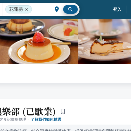
花蓮縣
登入
樂部 (已歇業)
落客食記彙整整理
·
了解我們如何精選