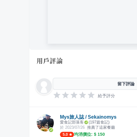
用戶評論
留下評論
給予評分
Mys旅人誌 / Sekainomys
愛食記部落客
(
197
篇食記)
於
2023/07/26
推薦了這家餐廳
均消價位: $
150
5.0