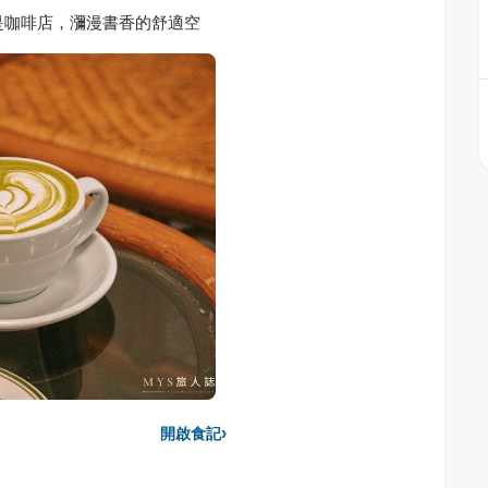
也是咖啡店，瀰漫書香的舒適空
›
開啟食記