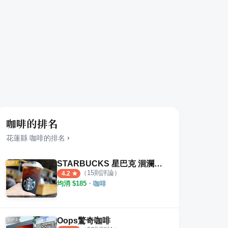
咖啡的排名
花蓮縣
咖啡
的排名
›
STARBUCKS 星巴克 洄瀾門市
（
15
則評論）
4.2
均消 $
185
・
咖啡
Oops驚奇咖啡