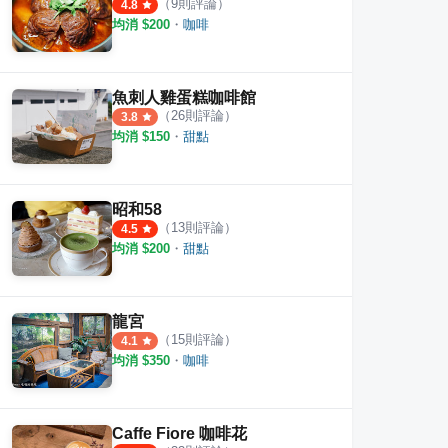
（
9
則評論）
4.8
均消 $
200
・
咖啡
魚刺人雞蛋糕咖啡館
（
26
則評論）
3.8
均消 $
150
・
甜點
昭和58
（
13
則評論）
4.5
均消 $
200
・
甜點
龍宮
（
15
則評論）
4.1
均消 $
350
・
咖啡
Caffe Fiore 咖啡花