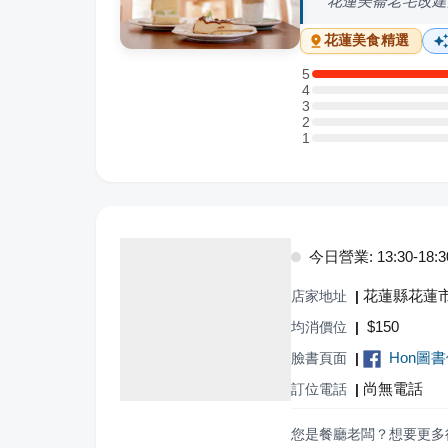
花蓮美崙老宅改建
花蓮
美食精選
5
5 星：2 則評論
4
4 星：0 則評論
3
3 星：0 則評論
2
2 星：0 則評論
1
1 星：0 則評論
今日營業: 13:30-18:3
花蓮縣花蓮市
店家地址
|
$
150
均消價位
|
Hon圖
臉書頁面
|
尚無電話
訂位電話
|
您是餐廳老闆？想要更多