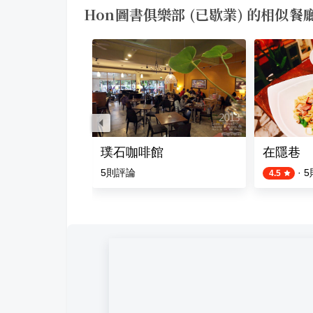
Hon圖書俱樂部 (已歇業) 的相似餐
璞石咖啡館
在隱巷
則評論
5
則評論
·
5
4.5