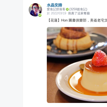
水晶安蹄
愛食記部落客
(
3259
篇食記)
於
2022/03/19
推薦了這家餐廳
【花蓮】Hon 圖書俱樂部，美崙老