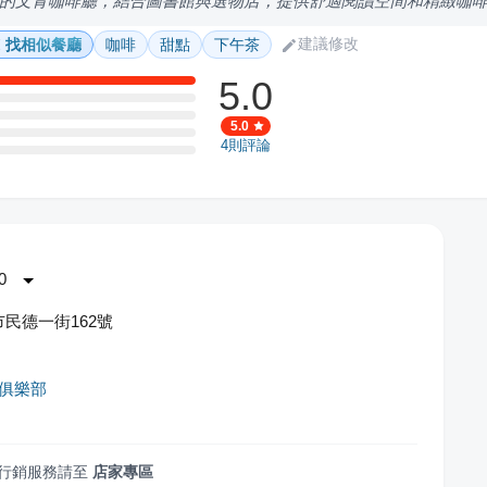
的文青咖啡廳，結合圖書館與選物店，提供舒適閱讀空間和精緻咖
建議修改
找相似餐廳
咖啡
甜點
下午茶
5.0
5.0
4
則評論
0
民德一街162號
書俱樂部
行銷服務請至
店家專區