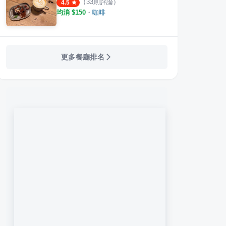
（
33
則評論）
4.5
均消 $
150
・
咖啡
更多餐廳排名