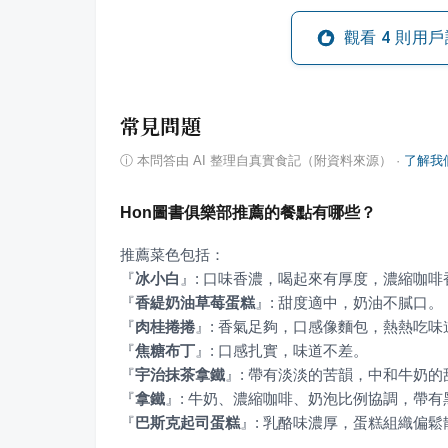
觀看
4
則用戶
常見問題
ⓘ
本問答由 AI 整理自真實食記（附資料來源）
·
了解我
Hon圖書俱樂部推薦的餐點有哪些？
『
冰小白
』
『
香緹奶油草莓蛋糕
』
『
肉桂捲捲
』
『
焦糖布丁
』
『
宇治抹茶拿鐵
』
『
拿鐵
』
『
巴斯克起司蛋糕
』
: 乳酪味濃厚，蛋糕組織偏鬆