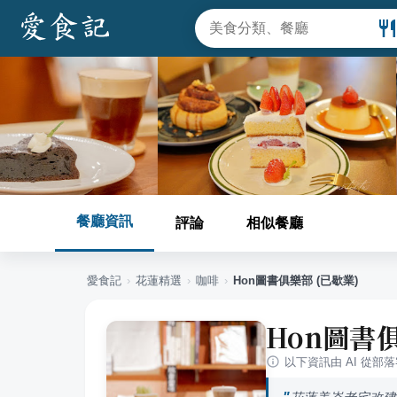
餐廳資訊
評論
相似餐廳
愛食記
›
花蓮
精選
›
咖啡
›
Hon圖書俱樂部 (已歇業)
Hon圖書俱
以下資訊由 AI 從部