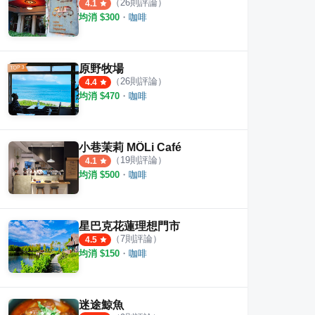
（
26
則評論）
4.1
均消 $
300
・
咖啡
原野牧場
（
26
則評論）
4.4
均消 $
470
・
咖啡
小巷茉莉 MÔLi Café
啡
練習曲書店
Wasa
（
19
則評論）
4.1
·
19
則評論
·
7
則評論
均消 $
500
・
咖啡
4.8
4.0
星巴克花蓮理想門市
（
7
則評論）
4.5
均消 $
150
・
咖啡
迷途鯨魚