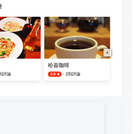
廳
哈崙咖啡
半寓咖
則評論
·
2
則評論
5.0
4.0