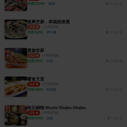
均消 $
1000
・
燒肉
18.32公里
復興空廚．幸福烘焙屋
（
11
則評論）
3.8
均消 $
200
・
早午餐
12.58公里
貴族世家
（
18
則評論）
4.2
均消 $
500
・
牛排
17.55公里
饗食天堂
（
27
則評論）
4.4
均消 $
900
・
吃到飽
17.91公里
牧石鍋物 Mushi Shabu-Shabu
（
40
則評論）
4.6
均消 $
900
・
火鍋
7.42公里