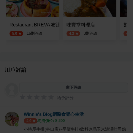
Restaurant BREVA 布浬法餐廳
味豐堂料理店
劉家
·
16
則評論
·
3
則評論
5.0
4.2
4.0
用戶評論
留下評論
給予評分
Winnie's Blog網路食樂心生活
均消價位: $
200
4.0
小時厚牛排(林口店)~平價牛排/飲料冰品玉米濃湯吐司點