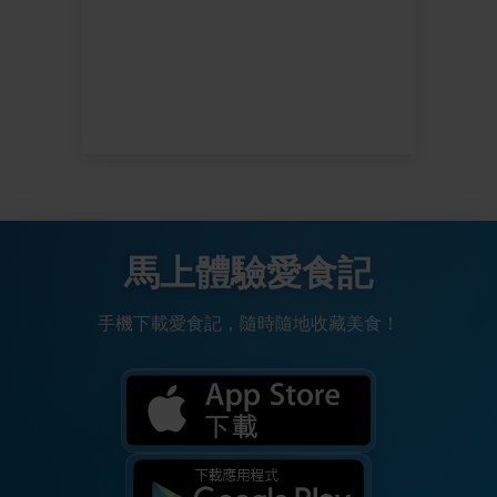
馬上體驗愛食記
手機下載愛食記，隨時隨地收藏美食！