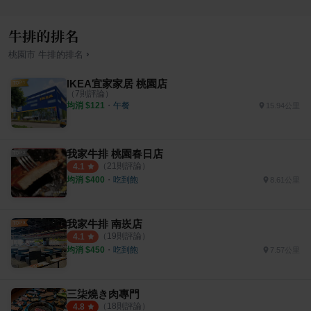
牛排的排名
›
桃園市
牛排
的排名
IKEA宜家家居 桃園店
（
7
則評論）
均消 $
121
・
午餐
15.94公里
我家牛排 桃園春日店
（
21
則評論）
4.1
均消 $
400
・
吃到飽
8.61公里
我家牛排 南崁店
（
19
則評論）
4.1
均消 $
450
・
吃到飽
7.57公里
三柒燒き肉專門
（
18
則評論）
4.8