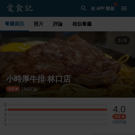
在 APP 開啟
餐廳資訊
照片
評論
相似餐廳
3
/
5
小時厚牛排 林口店
1
則評論
·
4.0
5
4.0
5 星：0 則評論
4
4 星：1 則評論
3
3 星：0 則評論
4.0
2
2 星：0 則評論
1
則評論
1
1 星：0 則評論