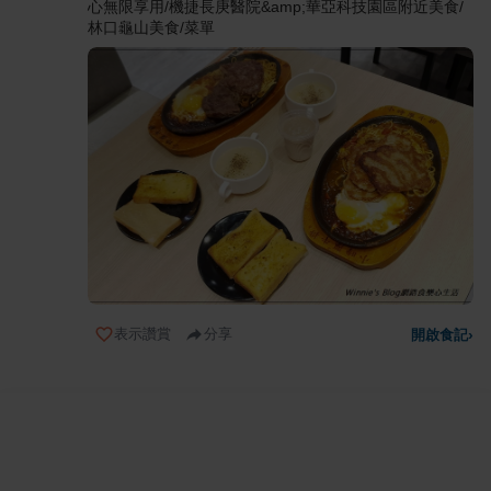
心無限享用/機捷長庚醫院&amp;華亞科技園區附近美食/
林口龜山美食/菜單
表示讚賞
分享
開啟食記
›