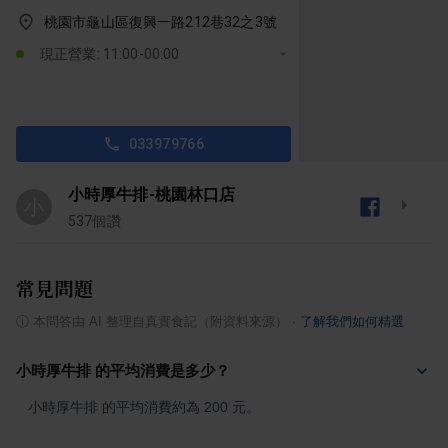
桃園市龜山區復興一路212巷32之3號
現正營業: 11:00-00:00
033979766
小時厚牛排-桃園林口店
小
537
個讚
常見問題
ⓘ
本問答由 AI 整理自真實食記（附資料來源）
·
了解我們如何精選
小時厚牛排 的平均消費是多少？
小時厚牛排 的平均消費約為 200 元。