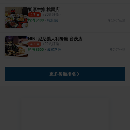
饗厚牛排 桃園店
（
36
則評論）
4.7
均消 $
400
・
吃到飽
10.07公里
NINI 尼尼義大利餐廳 台茂店
（
22
則評論）
4.3
均消 $
600
・
義式料理
7.97公里
更多餐廳排名