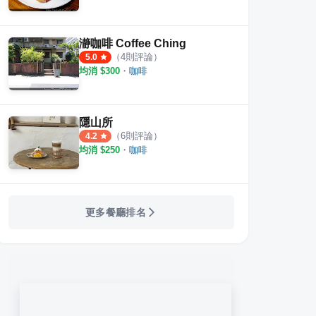
瀞咖啡 Coffee Ching
（
4
則評論）
5.0
均消 $
300
・
咖啡
隱山所
（
6
則評論）
4.2
均消 $
250
・
咖啡
更多餐廳排名