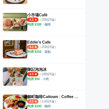
小市場Café
（
20
則評論）
4.5
均消 $
100
・
咖啡
Eddie's Cafe
（
15
則評論）
4.1
均消 $
310
・
甜點
陳記泡泡冰
（
18
則評論）
4.5
均消 $
50
・
小吃
貓町咖啡Cattown : Coffee Stand
（
11
則評論）
4.2
均消 $
100
・
咖啡