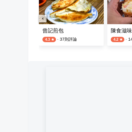
曾記煎包
陳食滋味
評論
·
37
則評論
·
1
4.3
4.2