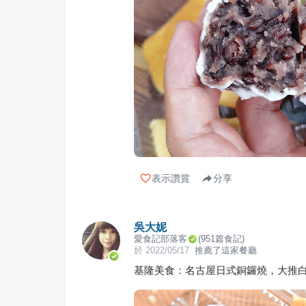
表示讚賞
分享
吳大妮
愛食記部落客
(
951
篇食記)
於
2022/05/17
推薦了這家餐廳
基隆美食：名古屋日式銅鑼燒，大推白