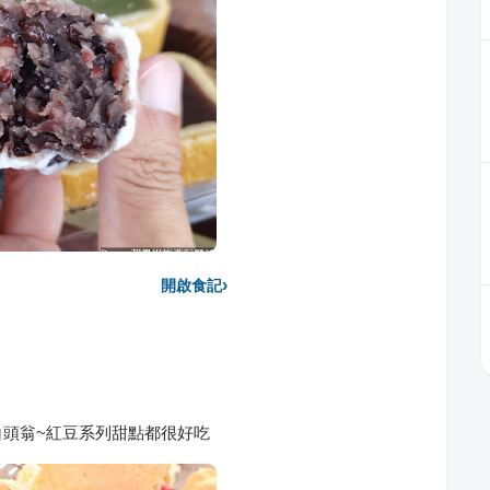
›
開啟食記
頭翁~紅豆系列甜點都很好吃