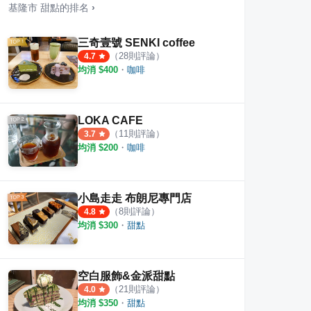
基隆市
甜點
的排名
›
三奇壹號 SENKI coffee
（
28
則評論）
4.7
均消 $
400
・
咖啡
葫蘆
阿國碳烤燒餅店
三坑
·
25
則評論
4.4
4.5
LOKA CAFE
（
11
則評論）
3.7
均消 $
200
・
咖啡
小島走走 布朗尼專門店
（
8
則評論）
4.8
均消 $
300
・
甜點
空白服飾&金派甜點
（
21
則評論）
4.0
均消 $
350
・
甜點