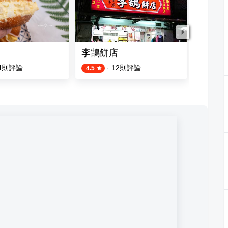
李鵠餅店
好吃糖
4
則評論
·
12
則評論
4
則評論
4.5