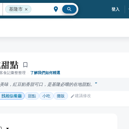
基隆市
登入
式甜點
落客食記彙整整理
·
了解我們如何精選
美味，紅豆餡香甜可口，是基隆必嚐的在地甜點。
建議修改
找相似餐廳
甜點
小吃
攤販
0