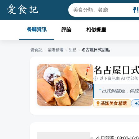
餐廳資訊
評論
相似餐廳
愛食記
›
基隆
精選
›
甜點
›
名古屋日式甜點
名古屋日
以下資訊由 AI 從部
日式銅鑼燒，傳統
基隆
美食精選
今日營業: 08:00-16:0