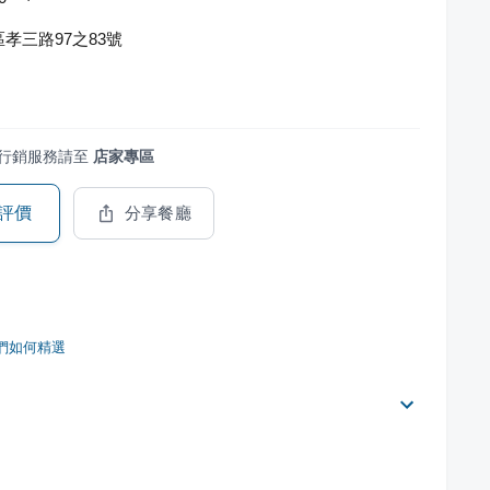
孝三路97之83號
行銷服務請至
店家專區
評價
分享餐廳
們如何精選