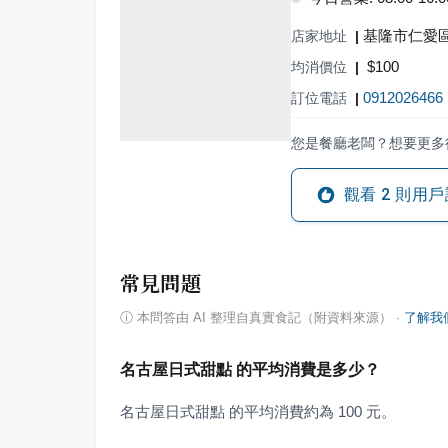
基隆市仁愛區
店家地址
|
$
100
均消價位
|
0912026466
訂位電話
|
您是餐廳老闆？想要更多
觀看
2
則用戶
常見問題
ⓘ
本問答由 AI 整理自真實食記（附資料來源）
·
了解我
名古屋日式甜點 的平均消費是多少？
名古屋日式甜點 的平均消費約為 100 元。