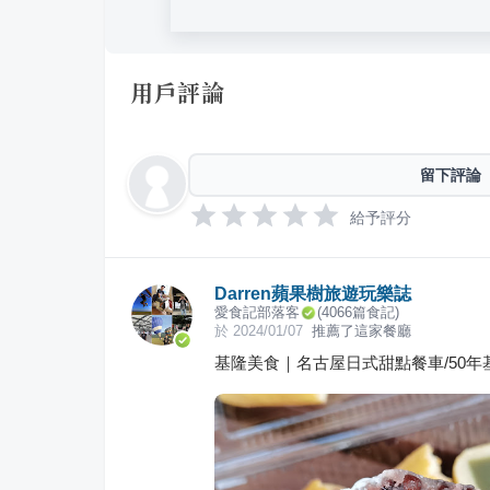
用戶評論
留下評論
給予評分
Darren蘋果樹旅遊玩樂誌
愛食記部落客
(
4066
篇食記)
於
2024/01/07
推薦了這家餐廳
基隆美食｜名古屋日式甜點餐車/50年