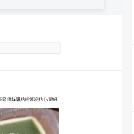
基隆傳統甜點銅鑼燒點心/價錢