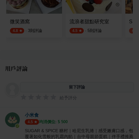
微笑酒窩
流浪者甜點研究室
Spir
·
3
則評論
·
5
則評論
4.8
4.5
4.0
用戶評論
留下評論
給予評分
小米食
均消價位: $
500
4.5
SUGAR & SPICE 糖村｜哈尼生乳捲｜感受嫩膚口感，包
覆著如化雪般的乳霜內餡｜台中母親節蛋糕｜伴手禮推薦