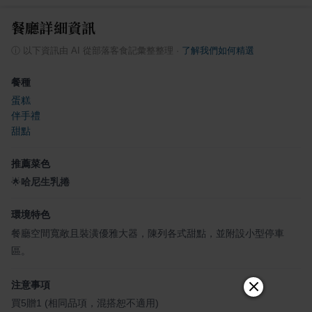
餐廳詳細資訊
ⓘ
以下資訊由 AI 從部落客食記彙整整理
·
了解我們如何精選
餐種
蛋糕
伴手禮
甜點
推薦菜色
🌟
哈尼生乳捲
環境特色
餐廳空間寬敞且裝潢優雅大器，陳列各式甜點，並附設小型停車
區。
注意事項
買5贈1 (相同品項，混搭恕不適用)