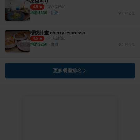
來森もり
（
16
則評論）
4.5
均消 $
330
・
甜點
2.12公里
櫻桃計畫 cherry espresso
（
23
則評論）
4.5
均消 $
250
・
咖啡
2.19公里
更多餐廳排名