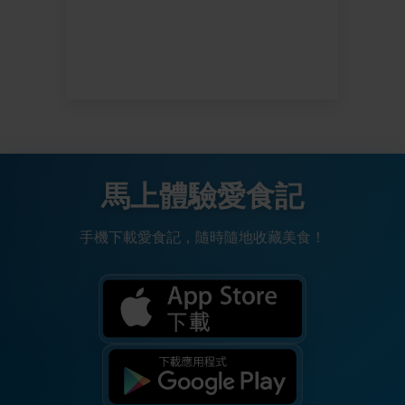
馬上體驗愛食記
手機下載愛食記，隨時隨地收藏美食！