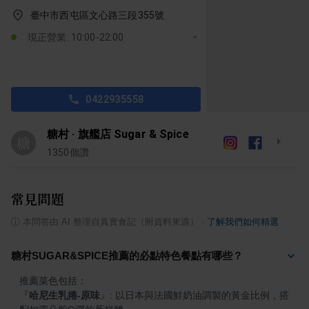
臺中市西屯區文心路三段355號
現正營業: 10:00-22:00
0422935558
糖村 ‧ 旗艦店 Sugar & Spice
糖
1350
個讚
常見問題
ⓘ
本問答由 AI 整理自真實食記（附資料來源）
·
了解我們如何精選
糖村SUGAR&SPICE推薦的必點特色餐點有哪些？
『
哈尼生乳捲-原味
』
: 以日本與法國鮮奶油調製的黃金比例，搭