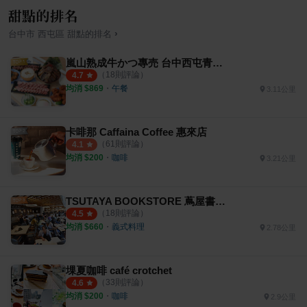
甜點的排名
›
台中市
西屯區
甜點
的排名
嵐山熟成牛かつ專売 台中西屯青海店
（
18
則評論）
4.7
均消 $
869
・
午餐
3.11公里
卡啡那 Caffaina Coffee 惠來店
（
61
則評論）
4.1
均消 $
200
・
咖啡
3.21公里
TSUTAYA BOOKSTORE 蔦屋書店 臺中市政店
（
18
則評論）
4.5
均消 $
660
・
義式料理
2.78公里
堁夏咖啡 café crotchet
（
33
則評論）
4.6
均消 $
200
・
咖啡
2.9公里