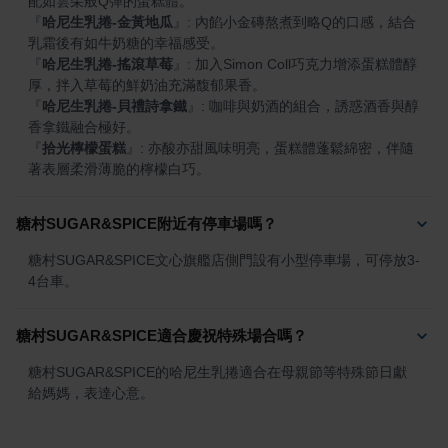
『
哈尼生乳捲-金黃地瓜
』
: 內餡小金磚熬煮到略Q的口感，結合
『
哈尼生乳捲-搖滾草莓
』
: 加入Simon Coll巧克力增添蛋糕體醇
『
哈尼生乳捲-貝禮詩拿鐵
』
: 咖啡與奶酒的組合，誘惑酒香與醇
『
拾光檸檬蛋糕
』
: 亦酸亦甜風味明亮，蛋糕體蓬鬆綿密，伴隨
著表層柔滑薄脆的檸檬白巧。
糖村SUGAR&SPICE附近有停車場嗎？
糖村SUGAR&SPICE文心旗艦店側門設有小型停車場，可停放3-
4台車。
糖村SUGAR&SPICE適合慶祝特殊場合嗎？
糖村SUGAR&SPICE的哈尼生乳捲適合在母親節等特殊節日獻
給媽媽，表達心意。