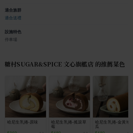
適合族群
適合送禮
設施特色
停車場
糖村SUGAR&SPICE 文心旗艦店
的推薦菜色
哈尼生乳捲-原味
哈尼生乳捲-搖滾草
哈尼生乳捲-金黃地
莓
瓜