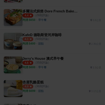
多爾法式烘焙 Dore French Bakehouse
（
29
則評論）
4.4
均消 $
650
・
早午餐
3.6公里
KafeD 德勒斯登河岸咖啡
（
50
則評論）
4.1
均消 $
400
・
甜點
2.35公里
Jerry's House 澳式早午餐
（
35
則評論）
4.6
均消 $
600
・
早午餐
3.3公里
杏屋乳酪蛋糕
（
36
則評論）
4.0
均消 $
699
・
甜點
3.17公里