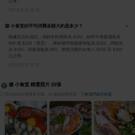
公休。
資料來源
揚 小食堂的平均消費金額大約是多少？
根據提供的資訊，海鮮米粉價格為 $180，鮮蚵牛魯飯價格為 
$90 或 $200（雙蛋），豬棉被蚵魯飯豪華版為 $250，烤鯖魚
為 $150，胡麻過貓為 $60。整體消費約在每人 $100 至 $300 
元之間。
資料來源
揚 小食堂
精選照片
20
張
ⓘ
照片由合作部落客拍攝，AI 協助篩選精選
·
了解我們如何精選