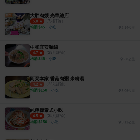
大胖肉焿 光華總店
（
7
則評論）
5.0
均消 $
45
・
小吃
2.14公里
中和宜安麵線
（
29
則評論）
4.7
均消 $
45
・
小吃
2.8公里
阿榮本家 香菇肉粥 米粉湯
（
23
則評論）
4.2
均消 $
150
・
小吃
3.06公里
純檸檬泰式小吃
（
35
則評論）
4.5
均消 $
150
・
小吃
3.11公里