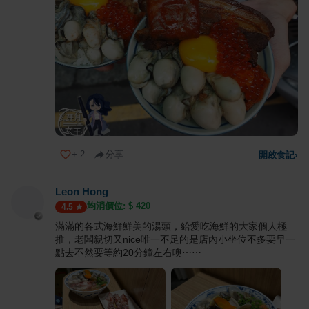
+
2
分享
開啟食記
›
Leon Hong
均消價位: $
420
4.5
滿滿的各式海鮮鮮美的湯頭，給愛吃海鮮的大家個人極
推，老闆親切又nice唯一不足的是店內小坐位不多要早一
點去不然要等約20分鐘左右噢⋯⋯