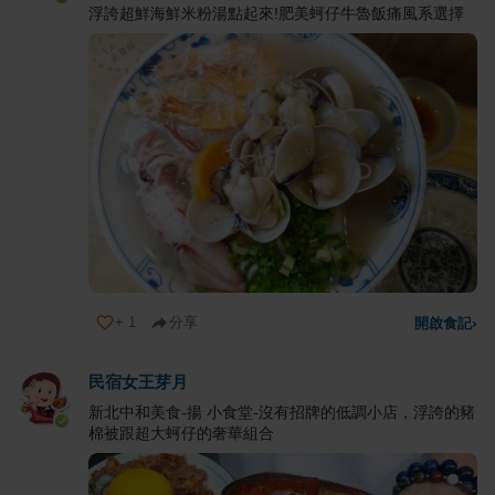
浮誇超鮮海鮮米粉湯點起來!肥美蚵仔牛魯飯痛風系選擇
+
1
分享
開啟食記
›
民宿女王芽月
新北中和美食-揚 小食堂-沒有招牌的低調小店，浮誇的豬
棉被跟超大蚵仔的奢華組合