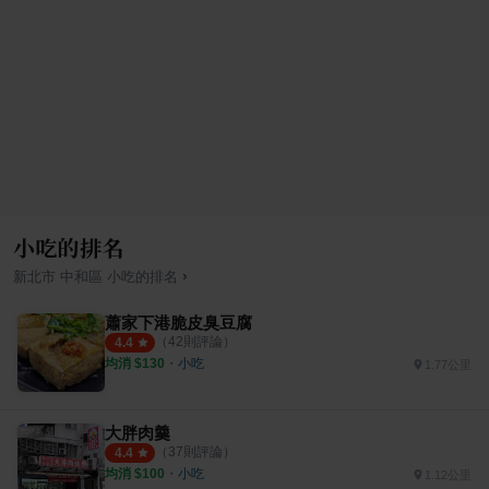
小吃的排名
›
新北市
中和區
小吃
的排名
蕭家下港脆皮臭豆腐
（
42
則評論）
4.4
均消 $
130
・
小吃
1.77公里
大胖肉羹
（
37
則評論）
4.4
均消 $
100
・
小吃
1.12公里