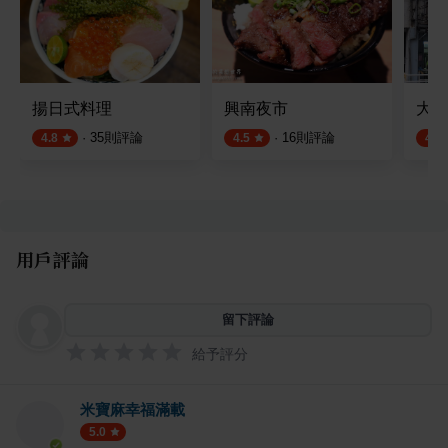
揚日式料理
興南夜市
大胖
·
35
則評論
·
16
則評論
4.8
4.5
4.4
用戶評論
留下評論
給予評分
米寶麻幸福滿載
5.0