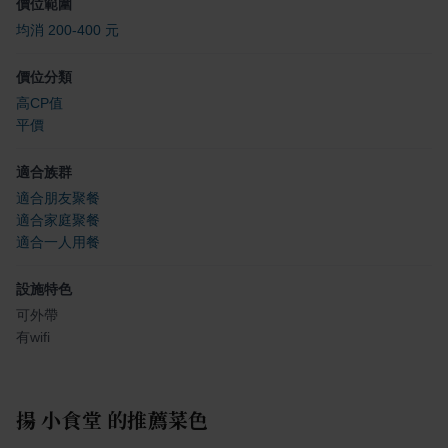
價位範圍
均消 200-400 元
價位分類
高CP值
平價
適合族群
適合朋友聚餐
適合家庭聚餐
適合一人用餐
設施特色
可外帶
有wifi
揚 小食堂
的推薦菜色