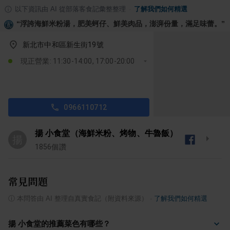
以下資訊由 AI 從部落客食記彙整整理
·
了解我們如何精選
“
浮誇海鮮米粉湯，肥美蚵仔、鮮美肉品，澎湃份量，滿足味蕾。
”
新北市中和區新生街19號
現正營業: 11:30-14:00, 17:00-20:00
0966110712
揚 小食堂（海鮮米粉、烤物、牛魯飯）
揚
1856
個讚
常見問題
ⓘ
本問答由 AI 整理自真實食記（附資料來源）
·
了解我們如何精選
揚 小食堂的推薦菜色有哪些？