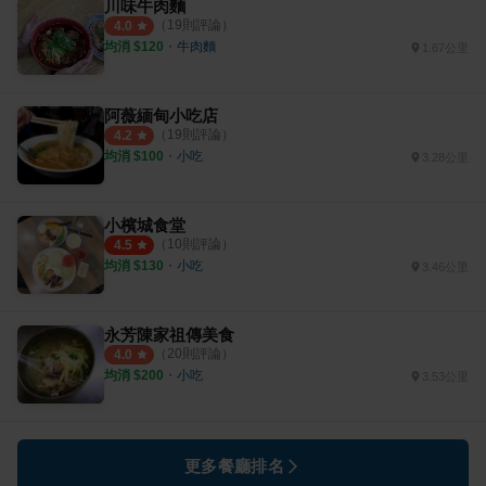
川味牛肉麵
（
19
則評論）
4.0
均消 $
120
・
牛肉麵
1.67公里
阿薇緬甸小吃店
（
19
則評論）
4.2
均消 $
100
・
小吃
3.28公里
小檳城食堂
（
10
則評論）
4.5
均消 $
130
・
小吃
3.46公里
永芳陳家祖傳美食
（
20
則評論）
4.0
均消 $
200
・
小吃
3.53公里
更多餐廳排名