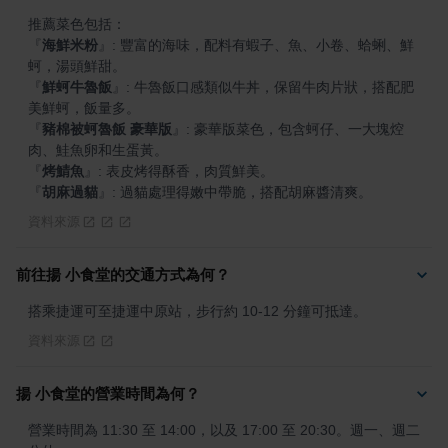
『
海鮮米粉
』
: 豐富的海味，配料有蝦子、魚、小卷、蛤蜊、鮮
『
鮮蚵牛魯飯
』
: 牛魯飯口感類似牛丼，保留牛肉片狀，搭配肥
『
豬棉被蚵魯飯 豪華版
』
: 豪華版菜色，包含蚵仔、一大塊焢
『
烤鯖魚
』
『
胡麻過貓
』
: 過貓處理得嫩中帶脆，搭配胡麻醬清爽。
資料來源
前往揚 小食堂的交通方式為何？
搭乘捷運可至捷運中原站，步行約 10-12 分鐘可抵達。
資料來源
揚 小食堂的營業時間為何？
營業時間為 11:30 至 14:00，以及 17:00 至 20:30。週一、週二