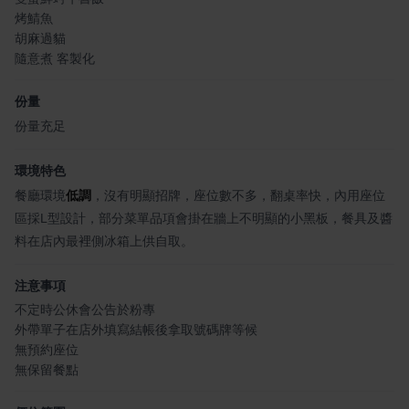
烤鯖魚
胡麻過貓
隨意煮 客製化
份量
份量充足
環境特色
餐廳環境
低調
，沒有明顯招牌，座位數不多，翻桌率快，內用座位
區採L型設計，部分菜單品項會掛在牆上不明顯的小黑板，餐具及醬
料在店內最裡側冰箱上供自取。
注意事項
不定時公休會公告於粉專
外帶單子在店外填寫結帳後拿取號碼牌等候
無預約座位
無保留餐點