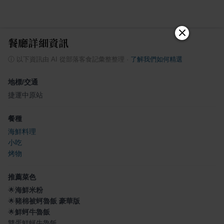
餐廳詳細資訊
ⓘ
以下資訊由 AI 從部落客食記彙整整理
·
了解我們如何精選
地標/交通
捷運中原站
餐種
海鮮料理
小吃
烤物
推薦菜色
🌟
海鮮米粉
🌟
豬棉被蚵魯飯 豪華版
🌟
鮮蚵牛魯飯
雙蛋鮮蚵牛魯飯