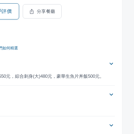
戶評價
分享餐廳
們如何精選
0元，綜合刺身(大)480元，豪華生魚片丼飯500元。