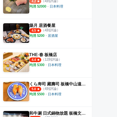
（
4
則評論）
4.2
均消 $
2000
・
日本料理
魚專賣店-板橋店
THE·春 板橋店
鮨跡
築月 居酒餐屋
（
4
則評論）
4.5
·
29
則評論
·
12
則評論
4.4
4.2
均消 $
200
・
居酒屋
THE·春 板橋店
（
12
則評論）
4.4
均消 $
300
・
日本料理
くら寿司 藏壽司 板橋中山遠百店
（
4
則評論）
5.0
均消 $
500
・
日本料理
和牛涮 日式鍋物放題 板橋文化店