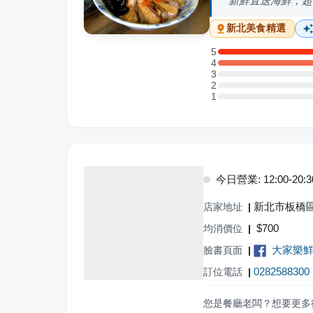
新鮮直送海鮮，超
新北
美食精選
5
5 星：4 則評論
4
4 星：2 則評論
3
3 星：0 則評論
2
2 星：0 則評論
1
1 星：0 則評論
今日營業: 12:00-20:3
新北市板橋區
店家地址
|
$
700
均消價位
|
大家樂
臉書頁面
|
0282588300
訂位電話
|
您是餐廳老闆？想要更多