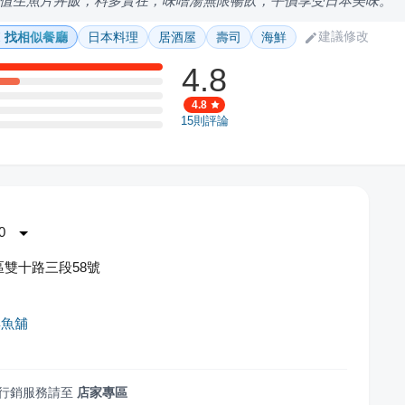
值生魚片丼飯，料多實在，味噌湯無限暢飲，平價享受日本美味。
建議修改
找相似餐廳
日本料理
居酒屋
壽司
海鮮
4.8
4.8
15
則評論
0
雙十路三段58號
鮮魚舖
行銷服務請至
店家專區