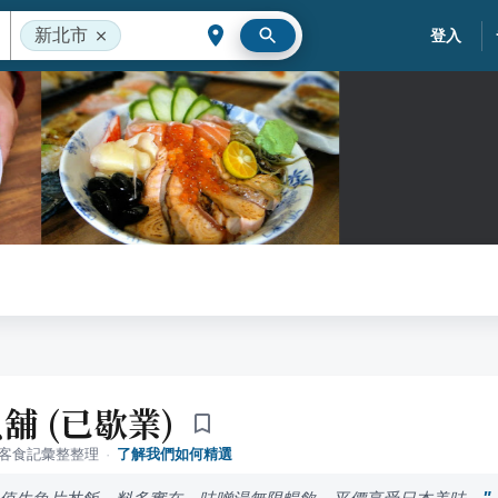
新北市
登入
舖 (已歇業)
落客食記彙整整理
·
了解我們如何精選