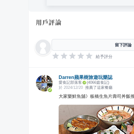
用戶評論
留下評論
給予評分
Darren蘋果樹旅遊玩樂誌
愛食記部落客
(
4066
篇食記)
於
2024/12/20
推薦了這家餐廳
大家樂鮮魚舖》板橋生魚片壽司丼飯推