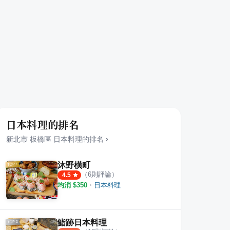
日本料理的排名
新北市
板橋區
日本料理
的排名
›
沐野橫町
（
6
則評論）
4.5
均消 $
350
・
日本料理
鮨跡日本料理