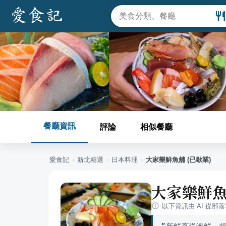
餐廳資訊
評論
相似餐廳
愛食記
›
新北
精選
›
日本料理
›
大家樂鮮魚舖 (已歇業)
大家樂鮮魚
以下資訊由 AI 從部