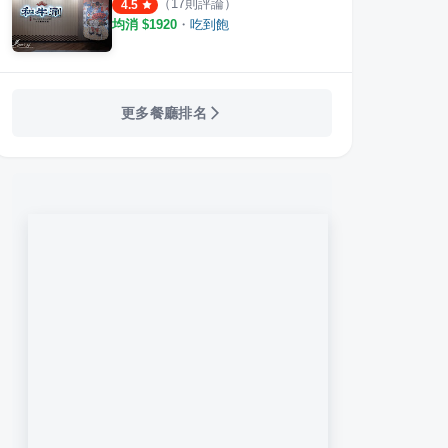
（
17
則評論）
4.5
均消 $
1920
・
吃到飽
更多餐廳排名