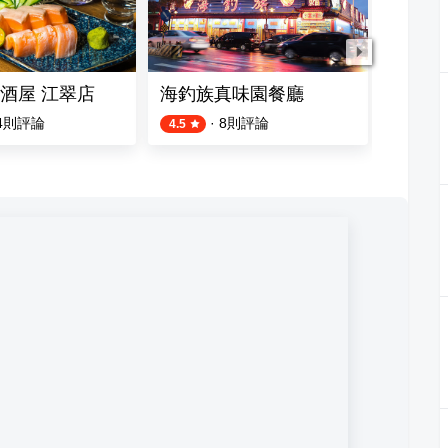
酒屋 江翠店
海釣族真味園餐廳
順億鮪
4
則評論
·
8
則評論
4.5
4.4