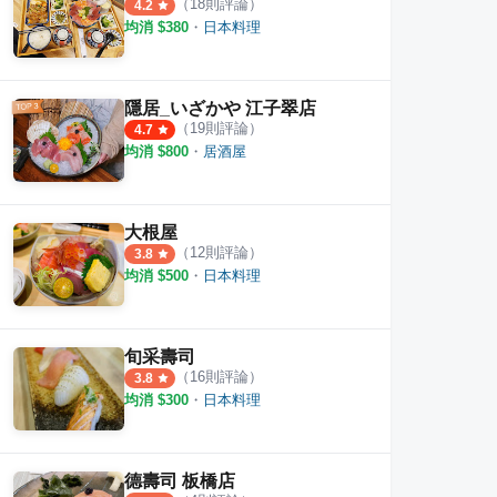
（
18
則評論）
4.2
均消 $
380
・
日本料理
隱居_いざかや 江子翠店
（
19
則評論）
4.7
均消 $
800
・
居酒屋
大根屋
（
12
則評論）
3.8
均消 $
500
・
日本料理
旬采壽司
（
16
則評論）
3.8
均消 $
300
・
日本料理
德壽司 板橋店