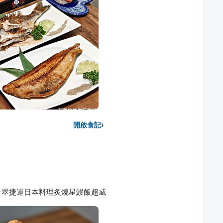
›
開啟食記
子翠捷運日本料理炙燒星鰻飯超威