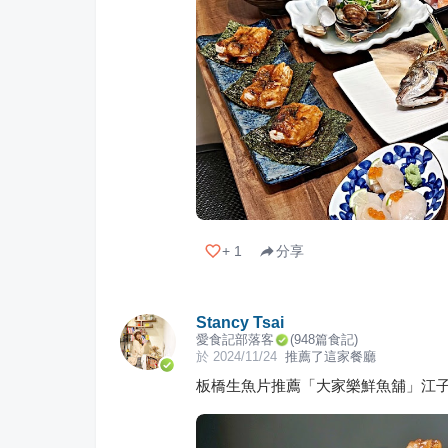
+
1
分享
Stancy Tsai
愛食記部落客
(
948
篇食記)
於
2024/11/24
推薦了這家餐廳
板橋生魚片推薦「大家樂鮮魚舖」江