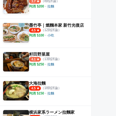
（
8
則評論）
3.7
均消 $
200
・
拉麵
墨竹亭｜燃麵本家 新竹光復店
（
12
則評論）
4.5
均消 $
100
・
小吃
籽田野菜屋
（
13
則評論）
4.1
均消 $
250
・
拉麵
大海拉麵
（
18
則評論）
4.5
均消 $
150
・
拉麵
横浜家系ラーメン拉麵家