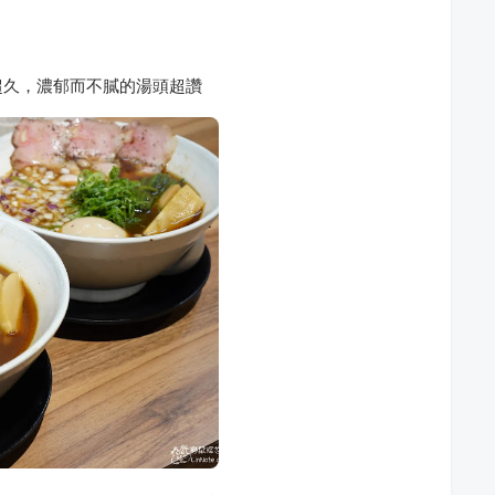
超久，濃郁而不膩的湯頭超讚