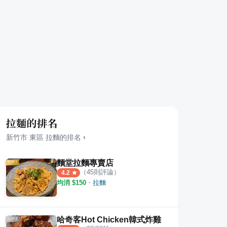
拉麵的排名
新竹市
東區
拉麵
的排名
›
麵堂拉麵專賣店
（
45
則評論）
4.2
均消 $
150
・
拉麵
哈奇客Hot Chicken韓式炸雞