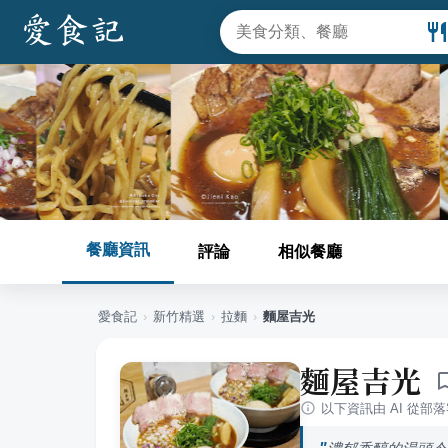
餐廳資訊
評論
相似餐廳
愛食記
›
新竹
精選
›
拉麵
›
麵屋吉光
麵屋吉光
以下資訊由 AI 從部