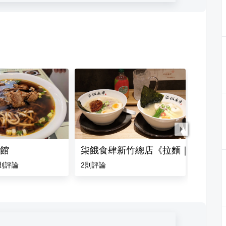
館
柒餓食肆新竹總店《拉麵｜咖哩》
滝禾製
則評論
2
則評論
4.5