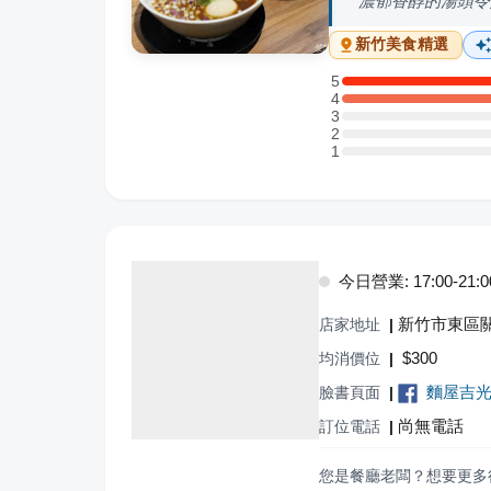
濃郁香醇的湯頭令
新竹
美食精選
5
5 星：1 則評論
4
4 星：2 則評論
3
3 星：0 則評論
2
2 星：0 則評論
1
1 星：0 則評論
今日營業: 17:00-21:0
新竹市東區關
店家地址
|
$
300
均消價位
|
麵屋吉
臉書頁面
|
尚無電話
訂位電話
|
您是餐廳老闆？想要更多