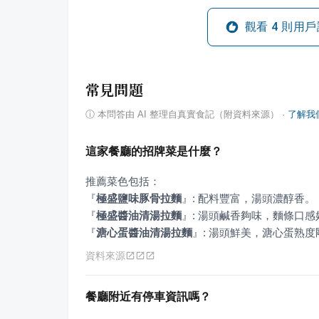
觀看
4
則用戶
常見問題
ⓘ
本問答由 AI 整理自真實食記（附資料來源）
·
了解我
這家餐廳的招牌菜是什麼？
『
極盛鹽味豚骨拉麵
』
『
極盛醬油清湯拉麵
』
『
溏心蛋醬油清湯拉麵
』
: 湯頭鮮美，溏心蛋熟度
資料來源
餐廳附近有停車資訊嗎？