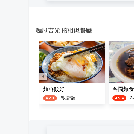
麵屋吉光 的相似餐廳
專賣店
麵容餃好
客園麵食
則評論
·
8
則評論
·
3
4.2
4.5