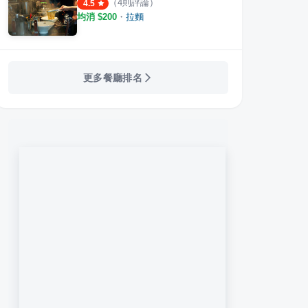
（
4
則評論）
4.5
均消 $
200
・
拉麵
更多餐廳排名