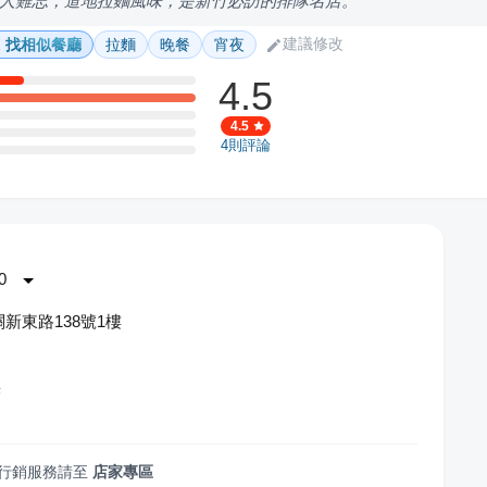
人難忘，道地拉麵風味，是新竹必訪的排隊名店。
建議修改
找相似餐廳
拉麵
晚餐
宵夜
4.5
4.5
4
則評論
0
新東路138號1樓
光
行銷服務請至
店家專區