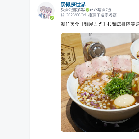
勞鼠探世界
愛食記部落客
(
678
篇食記)
於
2023/06/04
推薦了這家餐廳
新竹美食【麵屋吉光】拉麵店排隊等