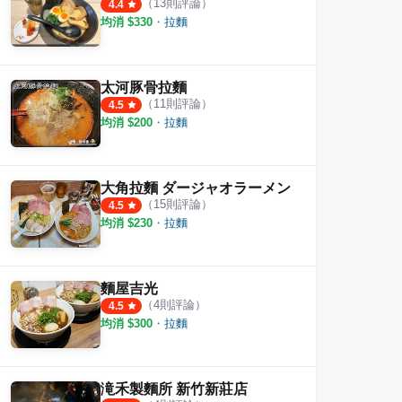
（
13
則評論）
4.4
均消 $
330
・
拉麵
太河豚骨拉麵
（
11
則評論）
4.5
均消 $
200
・
拉麵
大角拉麵 ダージャオラーメン
（
15
則評論）
4.5
均消 $
230
・
拉麵
麵所 新竹新莊店
滿嘴拉麵
榮師
麵屋吉光
·
4
則評論
·
2
則評論
4.0
4.5
（
4
則評論）
4.5
均消 $
300
・
拉麵
滝禾製麵所 新竹新莊店