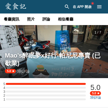
在 APP 開啟
餐廳資訊
照片
評論
相似餐廳
1
/
7
Mao's醉眠夢x好行-帕尼尼專賣 (已
歇業)
3
則評論
·
5.0
5
5.0
5 星：2 則評論
4
4 星：0 則評論
3
3 星：0 則評論
5.0
2
2 星：0 則評論
3
則評論
1
1 星：0 則評論