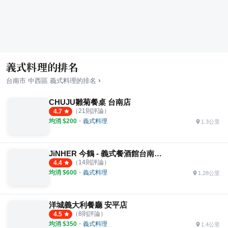
義式料理的排名
›
台南市
中西區
義式料理
的排名
CHUJU雛菊餐桌 台南店
（
21
則評論）
4.7
均消 $
200
・
義式料理
1.3公里
JiNHER 今鶴 - 義式餐酒館台南安平店
（
14
則評論）
4.4
均消 $
600
・
義式料理
1.28公里
洋城義大利餐廳 安平店
（
8
則評論）
4.5
均消 $
350
・
義式料理
1.4公里