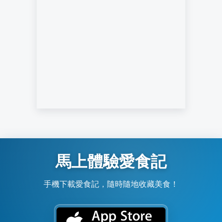
馬上體驗愛食記
手機下載愛食記，隨時隨地收藏美食！