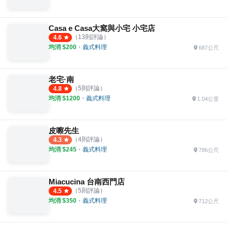
Casa e Casa大窩與小宅 小宅店
（
13
則評論）
4.6
均消 $
200
・
義式料理
687公尺
老宅·南
（
5
則評論）
4.8
均消 $
1200
・
義式料理
1.04公里
皮嚓先生
（
4
則評論）
4.3
均消 $
245
・
義式料理
786公尺
Miacucina 台南西門店
（
5
則評論）
4.5
均消 $
350
・
義式料理
712公尺