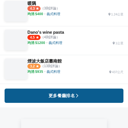
暖隅
（
3
則評論）
4.3
均消 $
400
・
義式料理
1.24公里
Dano's wine pasta
（
4
則評論）
4.5
均消 $
1200
・
義式料理
1公里
煙波大飯店臺南館
（
13
則評論）
3.2
均消 $
935
・
義式料理
437公尺
更多餐廳排名