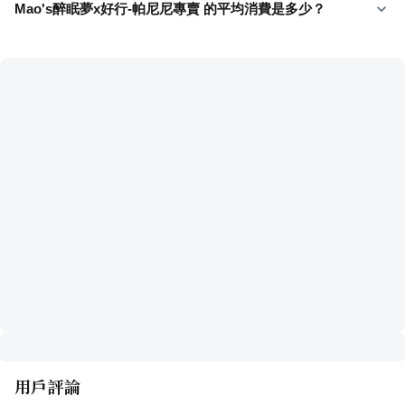
Mao's醉眠夢x好行-帕尼尼專賣 的平均消費是多少？
用戶評論