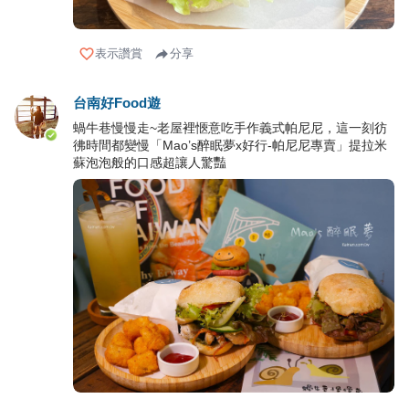
表示讚賞
分享
台南好Food遊
蝸牛巷慢慢走~老屋裡愜意吃手作義式帕尼尼，這一刻彷
彿時間都變慢「Mao’s醉眠夢x好行-帕尼尼專賣」提拉米
蘇泡泡般的口感超讓人驚豔