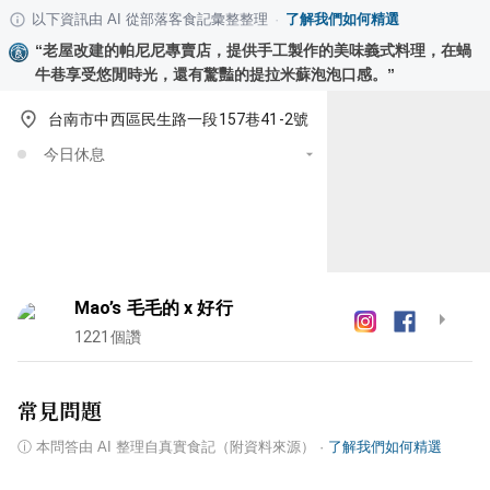
以下資訊由 AI 從部落客食記彙整整理
·
了解我們如何精選
“
老屋改建的帕尼尼專賣店，提供手工製作的美味義式料理，在蝸
牛巷享受悠閒時光，還有驚豔的提拉米蘇泡泡口感。
”
台南市中西區民生路一段157巷41-2號
今日休息
Mao’s 毛毛的 x 好行
1221
個讚
常見問題
ⓘ
本問答由 AI 整理自真實食記（附資料來源）
·
了解我們如何精選