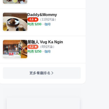
Daddy&Mommy
（
11
則評論）
4.6
均消 $
200
・
咖啡
屋咖人 Vug Ka Ngin
（
8
則評論）
4.2
均消 $
250
・
咖啡
更多餐廳排名