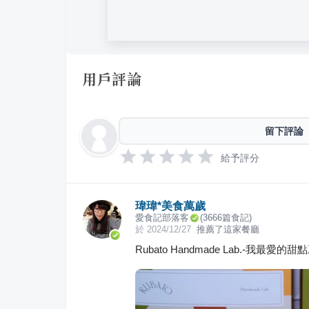
用戶評論
留下評論
給予評分
瑋瑋*美食萬歲
愛食記部落客
(
3666
篇食記)
於
2024/12/27
推薦了這家餐廳
Rubato Handmade Lab.-