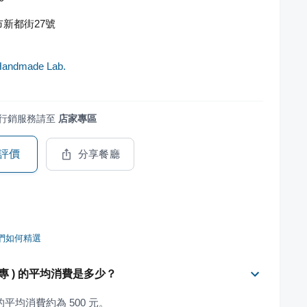
新都街27號
Handmade Lab.
行銷服務請至
店家專區
評價
分享餐廳
們如何精選
請見粉專 ) 的平均消費是多少？
 ) 的平均消費約為 500 元。