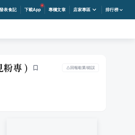
發表食記
下載App
專欄文章
店家專區
排行榜
見粉專 )
回報歇業/錯誤