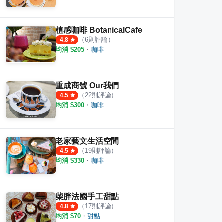
植感咖啡 BotanicalCafe
（
6
則評論）
4.8
均消 $
205
・
咖啡
重成商號 Our我們
（
22
則評論）
4.5
均消 $
300
・
咖啡
老家藝文生活空間
（
19
則評論）
4.5
均消 $
330
・
咖啡
柴胖法國手工甜點
（
17
則評論）
4.8
均消 $
70
・
甜點