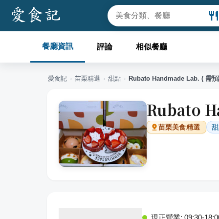
餐廳資訊
評論
相似餐廳
愛食記
›
苗栗
精選
›
甜點
›
Rubato Handmade Lab. (
Rubato 
甜
苗栗
美食精選
現正營業: 09:30-18:0