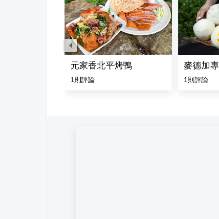
坊
元家香北平烤鴨
麥德加專
1
則評論
1
則評論