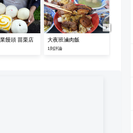
業饅頭 苗栗店
大夜班滷肉飯
剉勒丹
1
則評論
5.0