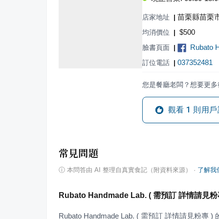
苗栗縣苗栗市
店家地址
|
$
500
均消價位
|
Rubato 
臉書頁面
|
037352481
訂位電話
|
您是餐廳老闆？想要更多
觀看
1
則用戶
常見問題
ⓘ
本問答由 AI 整理自真實食記（附資料來源）
·
了解我
Rubato Handmade Lab. ( 需預訂 詳情
Rubato Handmade Lab. ( 需預訂 詳情請見粉專