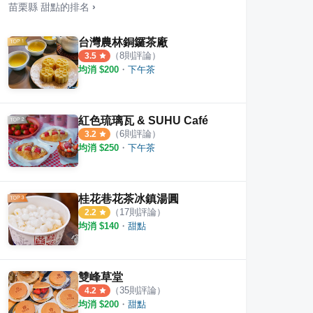
苗栗縣
甜點
的排名
›
台灣農林銅鑼茶廠
（
8
則評論）
3.5
均消 $
200
・
下午茶
榕园永和豆漿
LA
·
4
則評論
3
則評論
0
則評
紅色琉璃瓦 & SUHU Café
（
6
則評論）
3.2
均消 $
250
・
下午茶
桂花巷花茶冰鎮湯圓
（
17
則評論）
2.2
均消 $
140
・
甜點
雙峰草堂
（
35
則評論）
4.2
均消 $
200
・
甜點