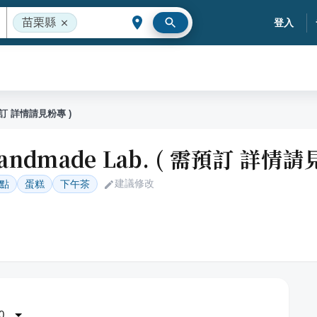
苗栗縣
登入
 需預訂 詳情請見粉專 )
Handmade Lab. ( 需預訂 詳情請
建議修改
點
蛋糕
下午茶
0