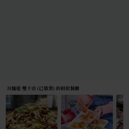
川麵道 雙十店 (已歇業) 的相似餐廳