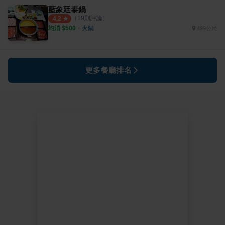
藍象廷泰鍋
（
19
則評論）
4.2
均消 $
500
・
火鍋
499公尺
更多餐廳排名