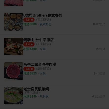
8德司Brothers創意餐館
（
51
則評論）
4.6
均消 $
300
・
義式料理
427公尺
鍋泰山 台中崇德店
（
17
則評論）
4.4
均消 $
500
・
火鍋
2公里
尚牛二館台灣牛肉湯
（
28
則評論）
4.8
均消 $
825
・
火鍋
4.2公里
老士官長酸菜鍋
（
39
則評論）
均消 $
340
・
吃到飽
2.92公里