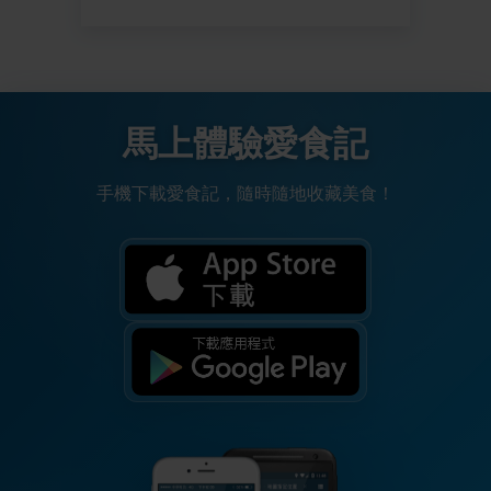
馬上體驗愛食記
手機下載愛食記，隨時隨地收藏美食！