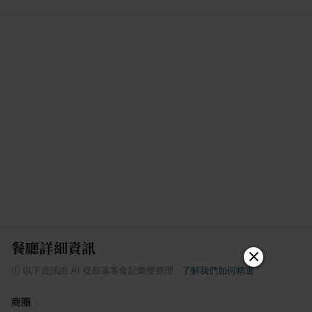
餐廳詳細資訊
ⓘ
以下資訊由 AI 從部落客食記彙整整理
·
了解我們如何精選
商圈