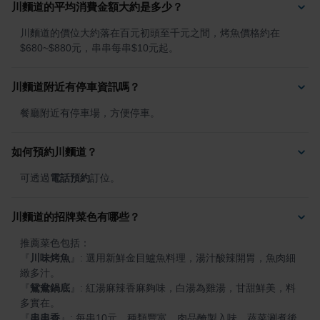
川麵道的平均消費金額大約是多少？
川麵道的價位大約落在百元初頭至千元之間，烤魚價格約在
$680~$880元，串串每串$10元起。
川麵道附近有停車資訊嗎？
餐廳附近有停車場，方便停車。
如何預約川麵道？
可透過
電話預約
訂位。
川麵道的招牌菜色有哪些？
『
川味烤魚
』
: 選用新鮮金目鱸魚料理，湯汁酸辣開胃，魚肉細
『
鴛鴦鍋底
』
: 紅湯麻辣香麻夠味，白湯為雞湯，甘甜鮮美，料
『
串串香
』
: 每串10元，種類豐富，肉品醃製入味，蔬菜涮煮後