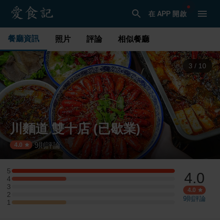
在 APP 開啟
餐廳資訊
照片
評論
相似餐廳
3
/
10
川麵道 雙十店 (已歇業)
9
則評論
·
4.0
5
4.0
5 星：3 則評論
4
4 星：1 則評論
3
3 星：0 則評論
4.0
2
2 星：0 則評論
9
則評論
1
1 星：1 則評論