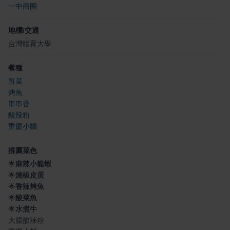
一中商圈
地標/交通
台灣體育大學
餐種
冒菜
烤魚
串串香
酸辣粉
重慶小麵
推薦菜色
🌟
麻辣小龍蝦
🌟
燒椒皮蛋
🌟
香辣烤魚
🌟
酸菜魚
🌟
水煮牛
大腸酸辣粉