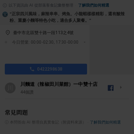
以下資訊由 AI 從部落客食記彙整整理
·
了解我們如何精選
“
正宗四川風味，麻辣串串、烤魚、小龍蝦樣樣精彩，還有酸辣
粉、重慶小麵等特色小吃，適合多人聚餐。
”
臺中市北區雙十路一段113之4號
今日營業: 00:00-02:30, 17:30-00:00
0422298638
川麵道（辣椒田川菜館）一中雙十店
川
44
個讚
常見問題
ⓘ
本問答由 AI 整理自真實食記（附資料來源）
·
了解我們如何精選