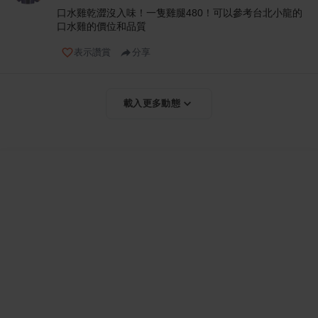
口水雞乾澀沒入味！一隻雞腿480！可以參考台北小龍的
口水雞的價位和品質
表示讚賞
分享
載入更多動態