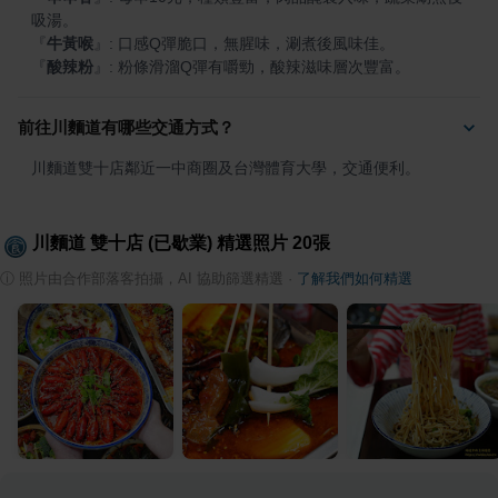
『
牛黃喉
』
『
酸辣粉
』
: 粉條滑溜Q彈有嚼勁，酸辣滋味層次豐富。
前往川麵道有哪些交通方式？
川麵道雙十店鄰近一中商圈及台灣體育大學，交通便利。
川麵道 雙十店 (已歇業)
精選照片
20
張
ⓘ
照片由合作部落客拍攝，AI 協助篩選精選
·
了解我們如何精選