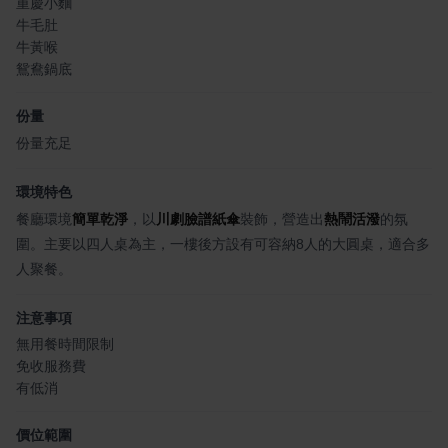
重慶小麵
牛毛肚
牛黃喉
鴛鴦鍋底
份量
份量充足
環境特色
餐廳環境
簡單乾淨
，以
川劇臉譜紙傘
裝飾，營造出
熱鬧活潑
的氛
圍。主要以四人桌為主，一樓後方設有可容納8人的大圓桌，適合多
人聚餐。
注意事項
無用餐時間限制
免收服務費
有低消
價位範圍