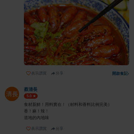
表示讚賞
分享
開啟食記
›
蔡清長
5.0
食材新鮮！用料實在！（材料和香料比例完美）
香！麻！辣！
道地的內地味
表示讚賞
分享