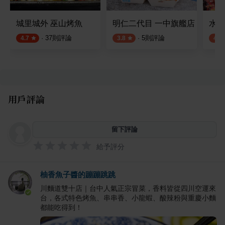
城里城外 巫山烤魚
明仁二代目 一中旗艦店
水森
·
37
則評論
·
5
則評論
4.7
3.8
4.1
用戶評論
留下評論
給予評分
柚香魚子醬的蹦蹦跳跳
川麵道雙十店｜台中人氣正宗冒菜，香料皆從四川空運來
台，各式特色烤魚、串串香、小龍蝦、酸辣粉與重慶小麵
都能吃得到！