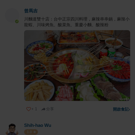
曾馬吉
川麵道雙十店：台中正宗四川料理，麻辣串串鍋，麻辣小
龍蝦、川味烤魚、酸菜魚、重慶小麵、酸辣粉
+
1
分享
開啟食記
›
Shih-hao Wu
1.0