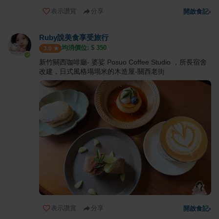
表示讚賞
分享
開啟食記
›
Ruby說美食享受旅行
均消價位: $
350
3.0
新竹關西咖啡廳- 婆娑 Posuo Coffee Studio ，所長宿舍
改建，日式風格塌塌米的木造屋-關西老街
表示讚賞
分享
開啟食記
›