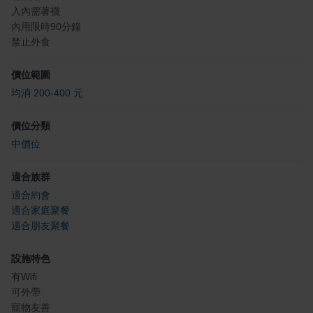
入內需著襪
內用限時90分鐘
禁止外食
價位範圍
均消 200-400 元
價位分類
中價位
適合族群
適合約會
適合家庭聚餐
適合朋友聚餐
設施特色
有Wifi
可外帶
寵物友善