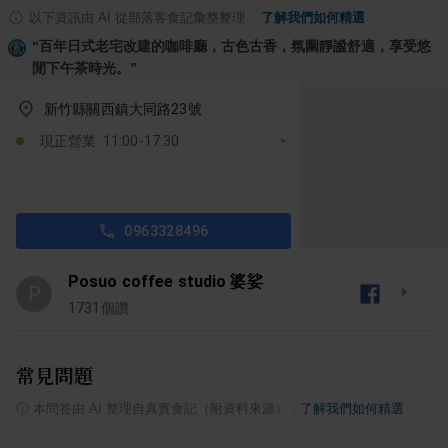
以下資訊由 AI 從部落客食記彙整整理
·
了解我們如何精選
“
百年日式老宅改建的咖啡廳，古色古香，氛圍靜謐舒適，享受悠
閒下午茶時光。
”
新竹縣關西鎮大同路23號
現正營業: 11:00-17:30
0963328496
Posuo coffee studio 婆娑
P
1731
個讚
常見問題
ⓘ
本問答由 AI 整理自真實食記（附資料來源）
·
了解我們如何精選