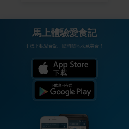
馬上體驗愛食記
手機下載愛食記，隨時隨地收藏美食！