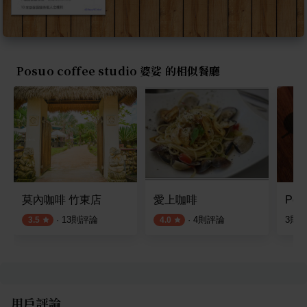
Posuo coffee studio 婆娑 的相似餐廳
莫內咖啡 竹東店
愛上咖啡
Posu
·
13
則評論
·
4
則評論
3
則
3.5
4.0
用戶評論