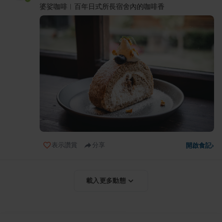
婆娑咖啡︱百年日式所長宿舍內的咖啡香
表示讚賞
分享
開啟食記
›
載入更多動態