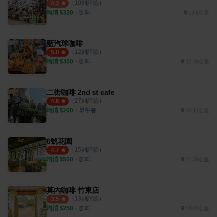
（
10
則評論）
4.3
均消 $
320
・
咖啡
13.8公里
藍汽球咖啡
（
12
則評論）
5.0
均消 $
300
・
咖啡
17.38公里
二街咖啡 2nd st cafe
（
27
則評論）
4.6
均消 $
200
・
早午餐
15.17公里
6號花園
（
15
則評論）
4.7
均消 $
500
・
咖啡
11.38公里
莫內咖啡 竹東店
（
13
則評論）
3.5
均消 $
250
・
咖啡
13.02公里