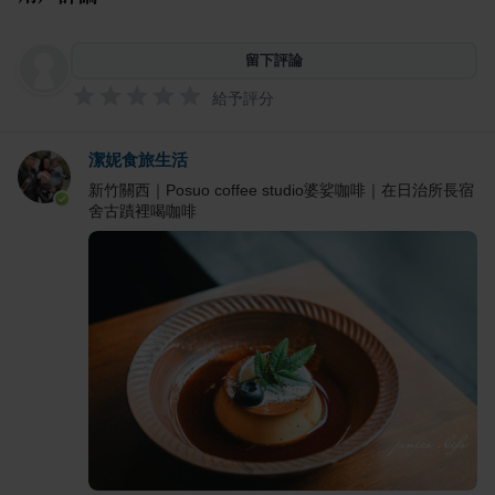
留下評論
給予評分
潔妮食旅生活
新竹關西｜Posuo coffee studio婆娑咖啡｜在日治所長宿
舍古蹟裡喝咖啡