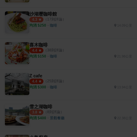
沙湖壢咖啡館
（
17
則評論）
4.3
均消 $
250
・
咖啡
14.09公里
喜木咖啡
（
38
則評論）
4.4
均消 $
150
・
咖啡
21.98公里
Z cafe
（
25
則評論）
4.4
均消 $
300
・
咖啡
13.94公里
雪之湖咖啡
（
8
則評論）
3.8
均消 $
400
・
景觀餐廳
22.38公里