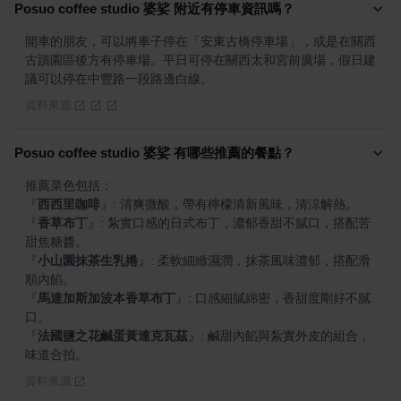
Posuo coffee studio 婆娑 附近有停車資訊嗎？
開車的朋友，可以將車子停在「安東古橋停車場」，或是在關西
古蹟園區後方有停車場。平日可停在關西太和宮前廣場，假日建
議可以停在中豐路一段路邊白線。
資料來源
Posuo coffee studio 婆娑 有哪些推薦的餐點？
『
西西里咖啡
』
『
香草布丁
』
: 紮實口感的日式布丁，濃郁香甜不膩口，搭配苦
『
小山園抹茶生乳捲
』
: 柔軟細緻濕潤，抹茶風味濃郁，搭配滑
『
馬達加斯加波本香草布丁
』
: 口感細膩綿密，香甜度剛好不膩
『
法國鹽之花鹹蛋黃達克瓦茲
』
: 鹹甜內餡與紮實外皮的組合，
味道合拍。
資料來源