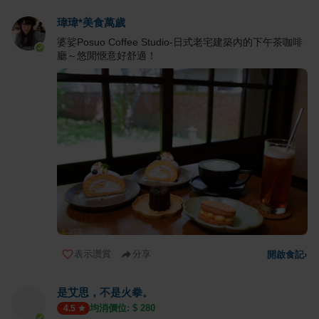
瑋瑋*美食萬歲
婆娑Posuo Coffee Studio-日式老宅建築內的下午茶咖啡
廳～悠閒愜意好舒適！
表示讚賞
分享
開啟食記
›
是艾思，不是火拳。
均消價位: $
280
4.5