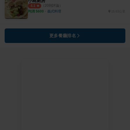
小島廚房
（
20
則評論）
4.1
均消 $
600
・
義式料理
15.63公里
更多餐廳排名