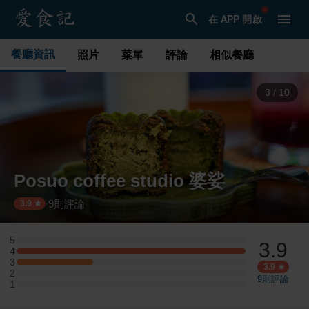
在 APP 開啟
餐廳資訊
照片
菜單
評論
相似餐廳
3
/
10
Posuo coffee studio 婆娑
9
則評論
·
3.9
5
3.9
5 星：0 則評論
4
4 星：3 則評論
3
3 星：1 則評論
3.9
2
2 星：0 則評論
9
則評論
1
1 星：0 則評論