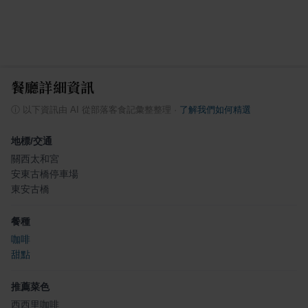
餐廳詳細資訊
ⓘ
以下資訊由 AI 從部落客食記彙整整理
·
了解我們如何精選
地標/交通
關西太和宮
安東古橋停車場
東安古橋
餐種
咖啡
甜點
推薦菜色
西西里咖啡