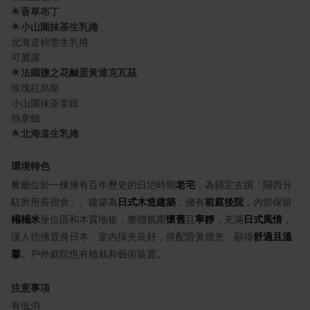
🌟
香草布丁
🌟
小山園抹茶生乳捲
北海道棉雪生乳捲
可麗露
🌟
法國鹽之花鹹蛋黃達克瓦茲
玫瑰紅烏龍
小山園抹茶拿鐵
熱拿鐵
🌟
北海道生乳捲
環境特色
餐廳位於一棟擁有百年歷史的日治時期
老宅
，為縣定古蹟「關西分
駐所所長宿舍」。建築為
日式木造建築
，擁有
前庭後院
，內部保留
榻榻米
座位區和木質地板，整體氛圍
懷舊
且
寧靜
，充滿
日式風情
，
讓人彷彿置身日本。室內採光良好，搭配昏黃燈光，顯得
舒適且溫
馨
。戶外庭院也有植栽和藝術裝置。
注意事項
有低消