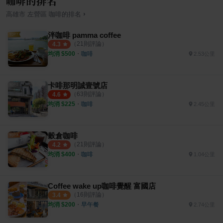
咖啡的排名
›
高雄市
左營區
咖啡
的排名
泮咖啡 pamma coffee
（
21
則評論）
4.3
均消 $
500
・
咖啡
2.53公里
卡啡那明誠壹號店
（
63
則評論）
4.6
均消 $
225
・
咖啡
2.45公里
穀倉咖啡
（
21
則評論）
4.2
均消 $
400
・
咖啡
1.04公里
Coffee wake up咖啡覺醒 富國店
（
16
則評論）
3.4
均消 $
200
・
早午餐
2.74公里