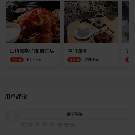
山頂居甕仔雞 自由店
墨門珈琲
垕飲 
·
9
則評論
·
2
則評論
4.5
5.0
5.0
用戶評論
留下評論
給予評分