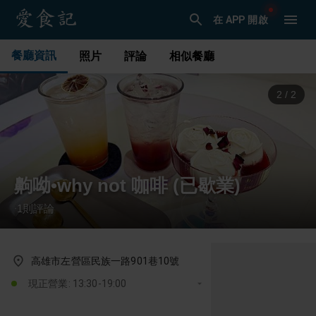
在 APP 開啟
餐廳資訊
照片
評論
相似餐廳
1
/
2
齁呦•why not 咖啡 (已歇業)
1
則評論
·
高雄市左營區民族一路901巷10號
現正營業: 13:30-19:00