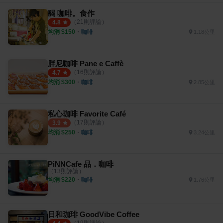
馤 咖啡。食作
（
21
則評論）
4.8
均消 $
150
・
咖啡
1.18公里
胖尼咖啡 Pane e Caffè
（
16
則評論）
4.7
均消 $
300
・
咖啡
2.85公里
私心珈啡 Favorite Café
（
17
則評論）
3.9
均消 $
250
・
咖啡
3.24公里
PiNNCafe 品．咖啡
（
13
則評論）
均消 $
220
・
咖啡
1.76公里
日和珈琲 GoodVibe Coffee
（
19
則評論）