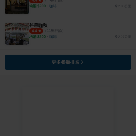
4.4
均消 $
200
・
咖啡
2.03公里
芒果咖秋
（
11
則評論）
4.4
均消 $
200
・
咖啡
2.27公里
更多餐廳排名