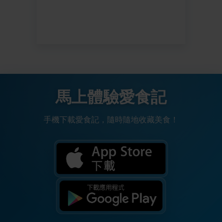
馬上體驗愛食記
手機下載愛食記，隨時隨地收藏美食！