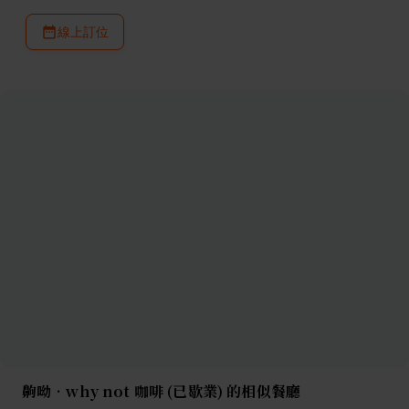
線上訂位
齁呦•why not 咖啡 (已歇業) 的相似餐廳