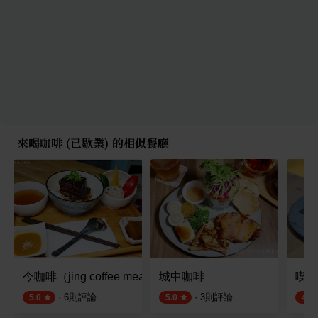
來喝咖啡 (已歇業) 的相似餐廳
今咖啡（jing coffee meal & Brunch)
城中咖啡
喫茶
·
6
則評論
·
3
則評論
5.0
5.0
4.8