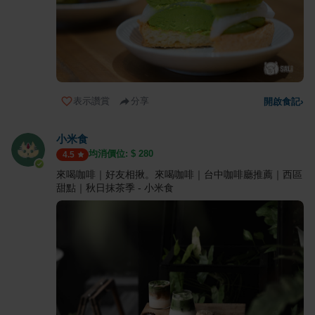
表示讚賞
分享
開啟食記
›
小米食
均消價位: $
280
4.5
來喝咖啡｜好友相揪。來喝咖啡｜台中咖啡廳推薦｜西區
甜點｜秋日抹茶季 - 小米食