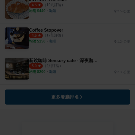
（
19
則評論）
4.5
均消 $
440
・
咖啡
2.59公里
Coffee Stopover
（
17
則評論）
4.5
均消 $
150
・
咖啡
1.24公里
新銳咖啡 Sensory cafe - 深夜咖啡 第一品牌
（
4
則評論）
5.0
均消 $
200
・
咖啡
2.35公里
更多餐廳排名