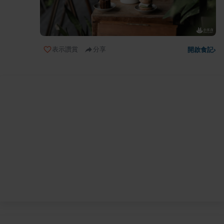
表示讚賞
分享
開啟食記
›