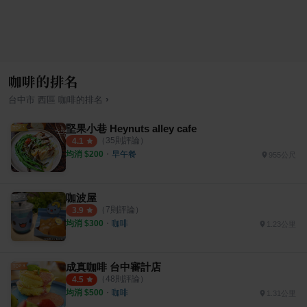
咖啡的排名
›
台中市
西區
咖啡
的排名
堅果小巷 Heynuts alley cafe
（
35
則評論）
4.1
均消 $
200
・
早午餐
955公尺
咖波屋
（
7
則評論）
3.9
均消 $
300
・
咖啡
1.23公里
成真咖啡 台中審計店
（
48
則評論）
4.5
均消 $
500
・
咖啡
1.31公里