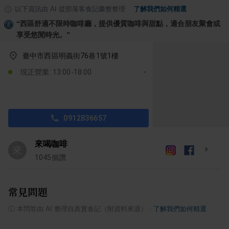
以下資訊由 AI 從部落客食記彙整整理
·
了解我們如何精選
“
西區舒適不限時咖啡廳，提供優質咖啡與甜點，適合朋友聚會或
享受悠閒時光。
”
臺中市西區明義街76巷1號1樓
現正營業: 13:00-18:00
0912836657
來喝咖啡
來
1045
個讚
常見問題
ⓘ
本問答由 AI 整理自真實食記（附資料來源）
·
了解我們如何精選