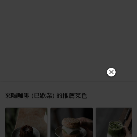
來喝咖啡 (已歇業)
的推薦菜色