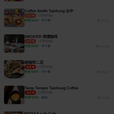
Coffee Smith Taichung 台中
（
20
則評論）
4.2
均消 $
215
・
早午餐
273公尺
SMOKER 煙燻咖啡
（
40
則評論）
4.3
均消 $
300
・
早午餐
1.17公里
做咖啡二店
（
26
則評論）
4.6
均消 $
450
・
早午餐
580公尺
Tamp Temper Taichung Coffee
（
19
則評論）
4.4
均消 $
100
・
咖啡
1.5公里
MITAKA s-3e Cafe