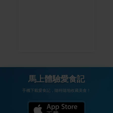
馬上體驗愛食記
手機下載愛食記，隨時隨地收藏美食！