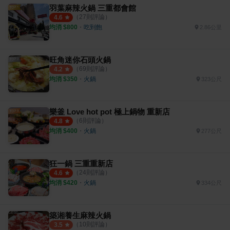
羽葉麻辣火鍋 三重都會館
（
27
則評論）
4.6
均消 $
800
・
吃到飽
2.86公里
旺角迷你石頭火鍋
（
69
則評論）
4.2
均消 $
350
・
火鍋
323公尺
樂釜 Love hot pot 極上鍋物 重新店
（
6
則評論）
4.8
均消 $
400
・
火鍋
277公尺
狂一鍋 三重重新店
（
24
則評論）
4.6
均消 $
420
・
火鍋
334公尺
築湘養生麻辣火鍋
（
10
則評論）
3.5