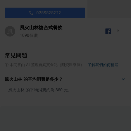
0289828222
風火山林複合式餐飲
風
1090
個讚
常見問題
ⓘ
本問答由 AI 整理自真實食記（附資料來源）
·
了解我們如何精選
風火山林 的平均消費是多少？
風火山林 的平均消費約為 360 元。