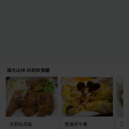
風火山林 的相似餐廳
天廚知高飯
豐滿早午餐
三重