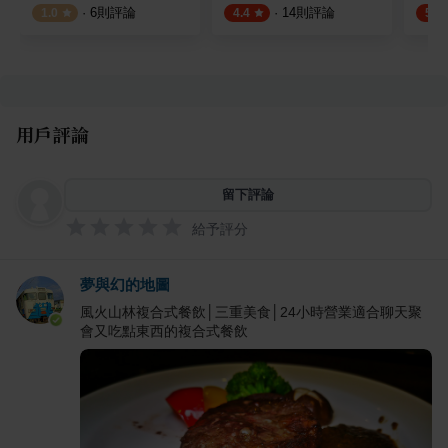
·
6
則評論
·
14
則評論
1.0
4.4
5.0
用戶評論
留下評論
給予評分
夢與幻的地圖
風火山林複合式餐飲│三重美食│24小時營業適合聊天聚
會又吃點東西的複合式餐飲