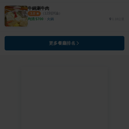
牛鍋涮牛肉
（
12
則評論）
3.0
均消 $
700
・
火鍋
1.18公里
更多餐廳排名