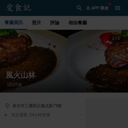
在 APP 開啟
餐廳資訊
照片
評論
相似餐廳
1
/
2
風火山林
1
則評論
·
新北市三重區正義北路73號
現正營業: 24小時營業