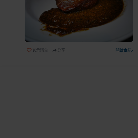
表示讚賞
分享
開啟食記
›