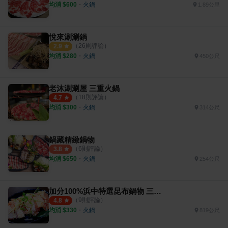
均消 $
600
・
火鍋
1.89公里
悅來涮涮鍋
（
26
則評論）
2.9
均消 $
280
・
火鍋
450公尺
老沐涮涮屋 三重火鍋
（
18
則評論）
4.7
均消 $
300
・
火鍋
314公尺
鍋藏精緻鍋物
（
6
則評論）
3.8
均消 $
650
・
火鍋
254公尺
加分100%浜中特選昆布鍋物 三重正義店
（
9
則評論）
4.8
均消 $
330
・
火鍋
819公尺