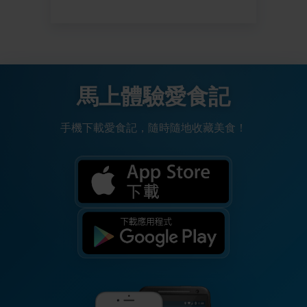
馬上體驗愛食記
手機下載愛食記，隨時隨地收藏美食！