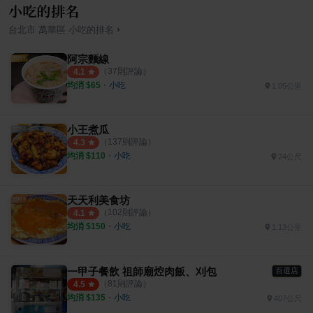
小吃的排名
›
台北市
萬華區
小吃
的排名
阿宗麵線
（
37
則評論）
4.1
均消 $
65
・
小吃
1.05公里
小王煮瓜
（
137
則評論）
4.3
均消 $
110
・
小吃
24公尺
天天利美食坊
（
102
則評論）
4.1
均消 $
150
・
小吃
1.13公里
一甲子餐飲 祖師廟焢肉飯、刈包
百選店
（
81
則評論）
4.5
均消 $
135
・
小吃
407公尺