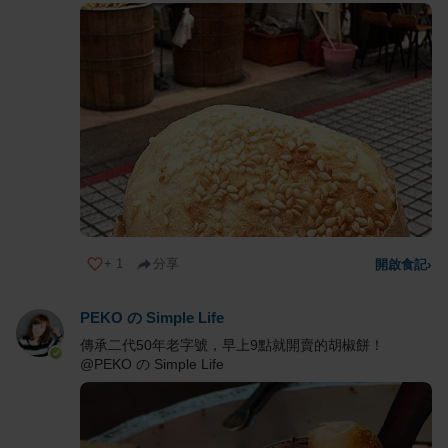
+
1
分享
開啟食記
›
PEKO の Simple Life
傳承二代50年老字號，早上9點就開賣的胡椒餅！
@PEKO の Simple Life