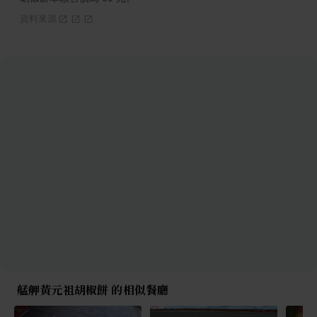
資料來源
艋舺黃元祖胡椒餅 的相似餐廳