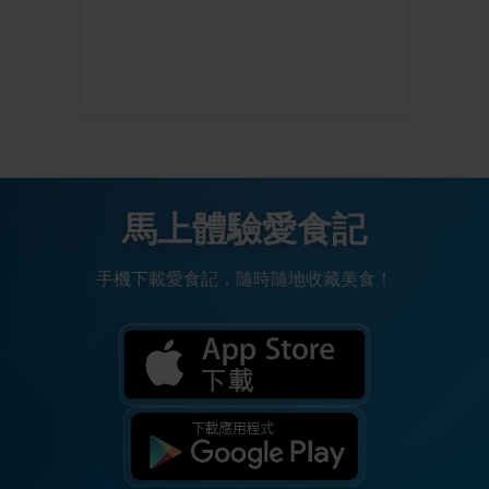
馬上體驗愛食記
手機下載愛食記，隨時隨地收藏美食！