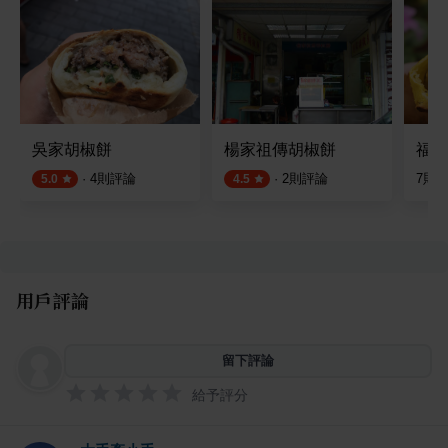
吳家胡椒餅
楊家祖傳胡椒餅
福記
·
4
則評論
·
2
則評論
7
則
5.0
4.5
用戶評論
留下評論
給予評分