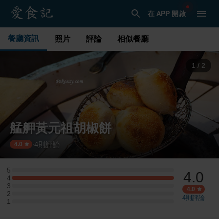
在 APP 開啟
餐廳資訊
照片
評論
相似餐廳
1
/
2
艋舺黃元祖胡椒餅
4
則評論
·
4.0
5
4.0
5 星：0 則評論
4
4 星：1 則評論
3
3 星：0 則評論
4.0
2
2 星：0 則評論
4
則評論
1
1 星：0 則評論