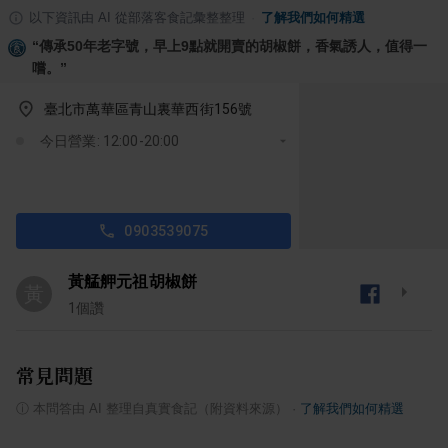
以下資訊由 AI 從部落客食記彙整整理
·
了解我們如何精選
“
傳承50年老字號，早上9點就開賣的胡椒餅，香氣誘人，值得一
嚐。
”
臺北市萬華區青山裏華西街156號
今日營業: 12:00-20:00
0903539075
黃艋舺元祖胡椒餅
黃
1
個讚
常見問題
ⓘ
本問答由 AI 整理自真實食記（附資料來源）
·
了解我們如何精選