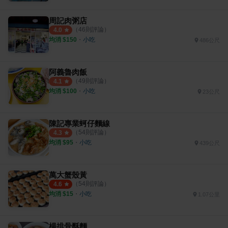
周記肉粥店
（
46
則評論）
4.0
均消 $
150
・
小吃
486公尺
阿義魯肉飯
（
49
則評論）
4.1
均消 $
100
・
小吃
23公尺
陳記專業蚵仔麵線
（
54
則評論）
4.3
均消 $
95
・
小吃
439公尺
萬大蟹殼黃
（
54
則評論）
4.6
均消 $
15
・
小吃
1.07公里
楊排骨酥麵