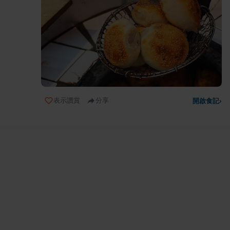
表示讚賞
分享
開啟食記
›