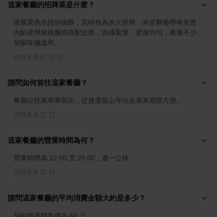
這家餐廳的招牌菜是什麼？
推薦菜色包括胡椒餅，其特色為炭火烘烤，外皮酥脆帶有焦香，
內餡使用豬後腿肉搭配絞肉，肉感紮實、肥瘦均勻，蔥量不少，
胡椒味偏溫和。
資料來源
請問如何前往這家餐廳？
餐廳位於萬華華西街，從捷運龍山寺站走過來相當方便。
資料來源
這家餐廳的營業時間為何？
營業時間為 12:00 至 20:00，週一公休。
資料來源
請問這家餐廳的平均消費金額大約是多少？
胡椒餅單顆售價為 60 元。