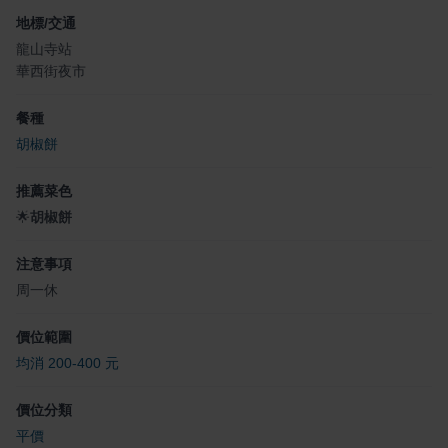
地標/交通
龍山寺站
華西街夜市
餐種
胡椒餅
推薦菜色
🌟
胡椒餅
注意事項
周一休
價位範圍
均消 200-400 元
價位分類
平價