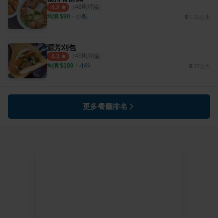
（
48
則評論）
4.2
均消 $
90
・
小吃
1.21公里
源芳刈包
（
45
則評論）
4.3
均消 $
100
・
小吃
37公尺
更多餐廳排名