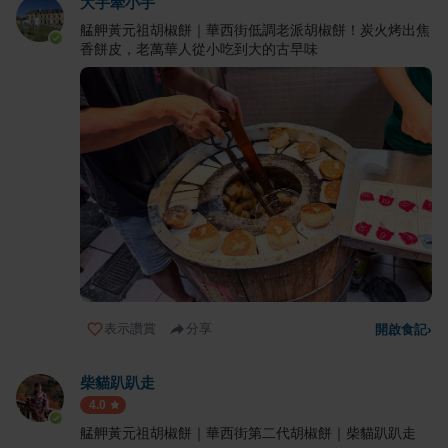
大手牽小手
艋舺黃元祖胡椒餅｜華西街低調老派胡椒餅！炭火烤出焦
香餅皮，老萬華人從小吃到大的古早味
表示讚賞
分享
開啟食記
›
柴貓趴趴走
4.0
艋舺黃元祖胡椒餅｜華西街第二代胡椒餅｜柴貓趴趴走