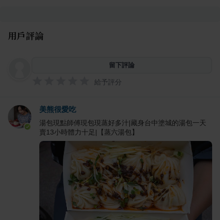
用戶評論
留下評論
給予評分
美熊很愛吃
湯包現點師傅現包現蒸好多汁|藏身台中塗城的湯包一天
賣13小時體力十足|【蒸六湯包】