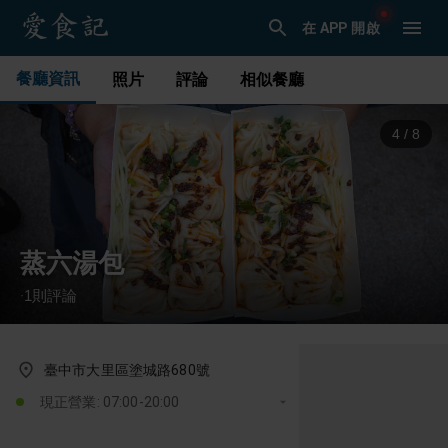
在 APP 開啟
餐廳資訊
照片
評論
相似餐廳
5
/
8
蒸六湯包
1
則評論
·
臺中市大里區塗城路680號
現正營業: 07:00-20:00