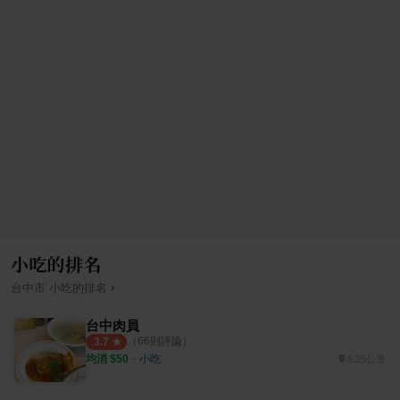
小吃的排名
›
台中市
小吃
的排名
台中肉員
（
66
則評論）
3.7
均消 $
50
・
小吃
5.25公里