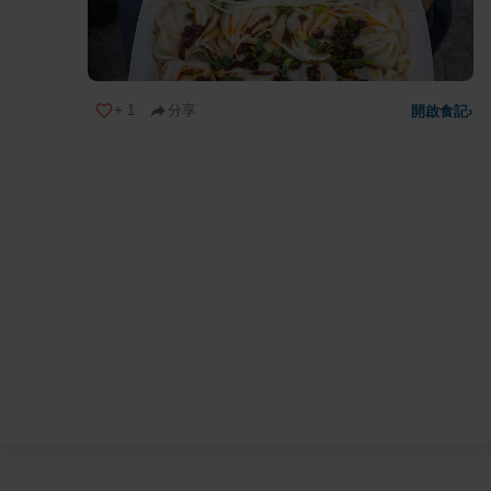
+
1
分享
開啟食記
›