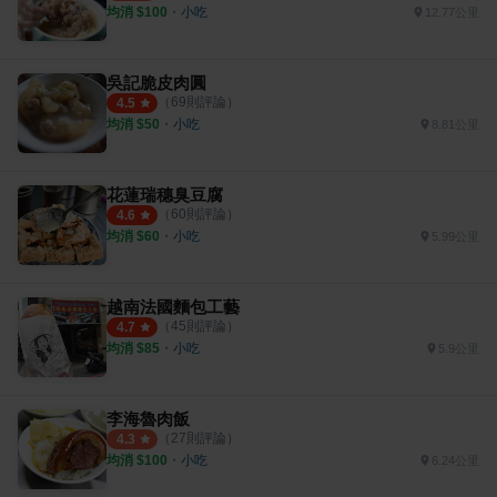
均消 $
100
・
小吃
12.77公里
吳記脆皮肉圓
（
69
則評論）
4.5
均消 $
50
・
小吃
8.81公里
花蓮瑞穗臭豆腐
（
60
則評論）
4.6
均消 $
60
・
小吃
5.99公里
越南法國麵包工藝
（
45
則評論）
4.7
均消 $
85
・
小吃
5.9公里
李海魯肉飯
（
27
則評論）
4.3
均消 $
100
・
小吃
6.24公里