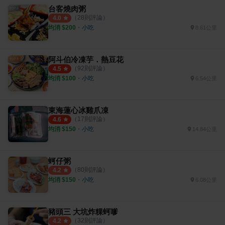
台客燒肉粥
（
28
則評論）
4.0
均消 $
200
・
小吃
8.61公里
阿斗伯冷凍芋．熱豆花
（
92
則評論）
4.5
均消 $
100
・
小吃
6.54公里
東海蓮心冰雞爪凍
（
17
則評論）
4.6
均消 $
150
・
小吃
14.84公里
蚵仔粥
（
80
則評論）
4.2
均消 $
150
・
小吃
6.08公里
豬頭三 大坑炸粿蚵嗲
（
32
則評論）
4.2