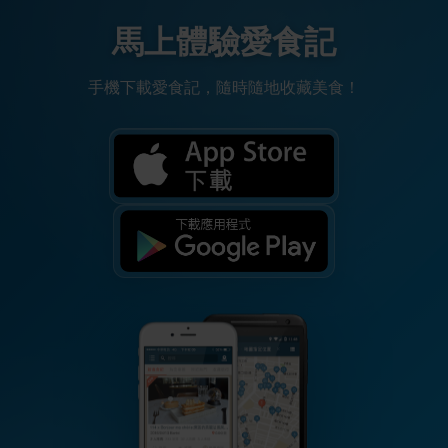
馬上體驗愛食記
手機下載愛食記，隨時隨地收藏美食！