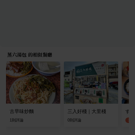
蒸六湯包 的相似餐廳
古早味炒麵
三入好棧｜大里棧
すき
1
則評論
0
則評論
3.5