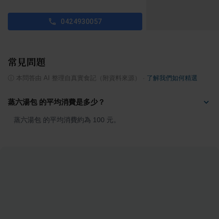
0424930057
常見問題
ⓘ
本問答由 AI 整理自真實食記（附資料來源）
·
了解我們如何精選
蒸六湯包 的平均消費是多少？
蒸六湯包 的平均消費約為 100 元。