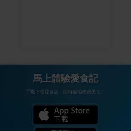
馬上體驗愛食記
手機下載愛食記，隨時隨地收藏美食！