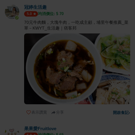
冠婷生活趣
均消價位: $
70
5.0
70元牛肉麵，大塊牛肉，一吃成主顧，埔里午餐推薦_菜
單－KWYT_生活趣｜痞客邦
表示讚賞
分享
開啟食記
›
果果愛Fruitlove
均消價位: $
65