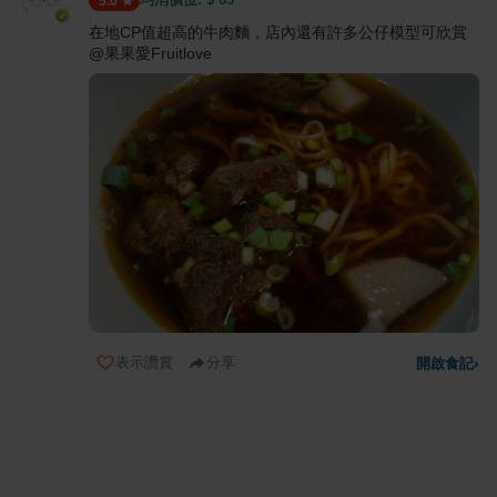
5.0
在地CP值超高的牛肉麵，店內還有許多公仔模型可欣賞
@果果愛Fruitlove
表示讚賞
分享
開啟食記
›