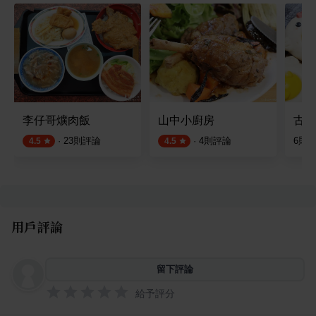
李仔哥爌肉飯
山中小廚房
古記
·
23
則評論
·
4
則評論
6
則
4.5
4.5
用戶評論
留下評論
給予評分