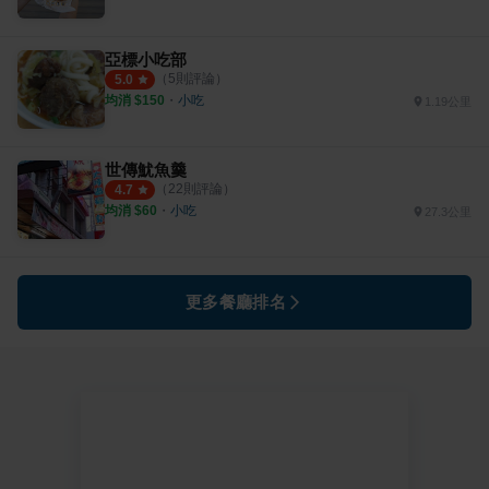
亞標小吃部
（
5
則評論）
5.0
均消 $
150
・
小吃
1.19公里
世傳魷魚羹
（
22
則評論）
4.7
均消 $
60
・
小吃
27.3公里
更多餐廳排名