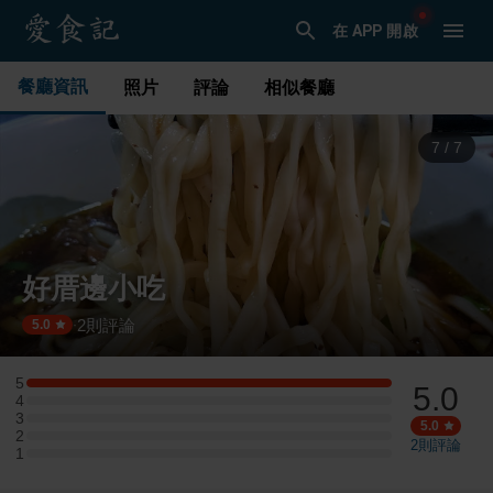
在 APP 開啟
餐廳資訊
照片
評論
相似餐廳
7
/
7
好厝邊小吃
2
則評論
·
5.0
5
5.0
5 星：2 則評論
4
4 星：0 則評論
3
3 星：0 則評論
5.0
2
2 星：0 則評論
2
則評論
1
1 星：0 則評論