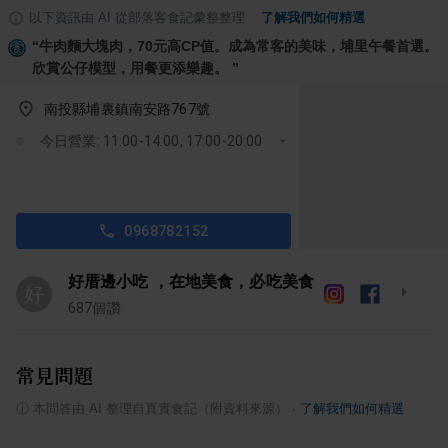
以下資訊由 AI 從部落客食記彙整整理
·
了解我們如何精選
“
牛肉麵大塊肉，70元高CP值。成為常客的美味，埔里午餐首選。
欣賞公仔模型，用餐更添樂趣。
”
南投縣埔裏鎮南安路767號
今日營業: 11:00-14:00, 17:00-20:00
0968782152
好厝邊小吃 ，在地美食，必吃美食
好
687
個讚
常見問題
ⓘ
本問答由 AI 整理自真實食記（附資料來源）
·
了解我們如何精選