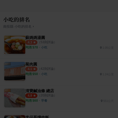
小吃的排名
›
南投縣
小吃
的排名
蘇媽媽湯圓
（
53
則評論）
4.3
均消 $
70
・
小吃
1.05公里
菊肉圓
（
42
則評論）
4.1
均消 $
50
・
小吃
1.24公里
清寶鹹油條 總店
（
20
則評論）
4.9
均消 $
60
・
早餐
551公尺
李仔哥爌肉飯