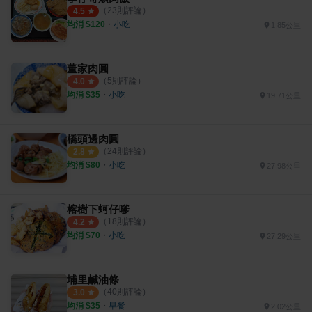
（
23
則評論）
4.5
均消 $
120
・
小吃
1.85公里
董家肉圓
（
5
則評論）
4.0
均消 $
35
・
小吃
19.71公里
橋頭邊肉圓
（
24
則評論）
2.8
均消 $
80
・
小吃
27.98公里
榕樹下蚵仔嗲
（
18
則評論）
4.2
均消 $
70
・
小吃
27.29公里
埔里鹹油條
（
40
則評論）
3.0
均消 $
35
・
早餐
2.02公里